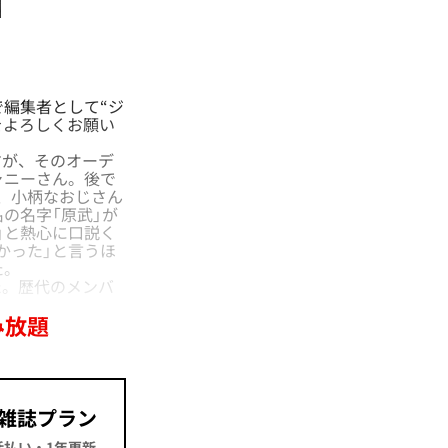
編集者として“ジ
をよろしくお願い
が、そのオーデ
ャニーさん。後で
、小柄なおじさん
の名字「原武」が
」と熱心に口説く
かった」と言うほ
た。
。歴代のメンバ
み放題
雑誌プラン
一括払い・1年更新