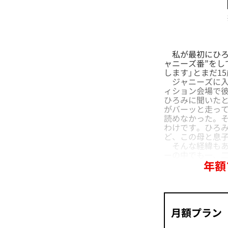
私が最初にひろ
ャニーズ番”をし
します」とまだ1
ジャニーズに入
ィション会場で彼
ひろみに聞いた
がバーッと走って
読めなかった。そ
わけです。ひろみ
ど、この母と息子
そんな経緯もあ
ーの中でも一、
年額
月額プラン