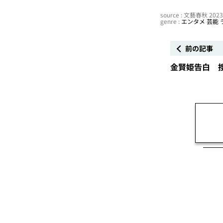
source : 文藝春秋 20
genre :
エンタメ
芸能
前の記事
金賢姫告白 