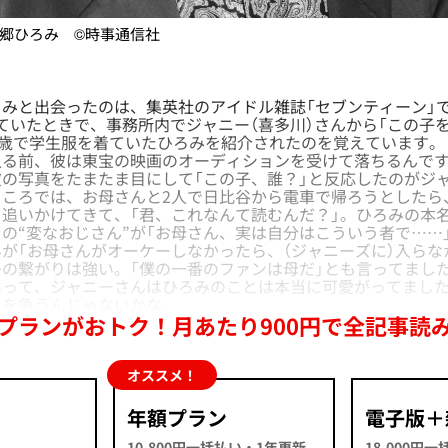
郷ひろみ ©時事通信社
みと出会ったのは、集英社のアイドル雑誌「セブンティーン」で
ていたときで、事務所内でジャニー（喜多川）さんから「この子
5歳で学生服を着ていたひろみを紹介されたのを覚えています。
る前、彼は東宝の映画のオーディションを受けて落ちるんです
の写真をたまたま目にして「この子、誰？」と反応したのがジ
ところでは、お母さんと2人で日比谷から電車で帰ろうとしたら
追いかけてきて、「君、これなんて読むんだ？」。ひろみの本名
の“変なおじさん”が「お母さん、実は自分はこういう者で……
が「お母さんがオーケーしなかったら、（ジャニーズに）入らな
の繋がりは強い。「僕の一番のファンは母だ」とも言ってまし
って、ジャニーさんはひろみのことは本当に可愛がってました
二を争うんじゃないかな。
プランがおトク！月あたり900円で全記事読
オススメ！
年額プラン
電子版＋
10,800円一括払い・1年更新
18,000円