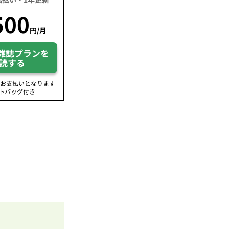
500
円/月
雑誌プランを
読する
のお支払いとなります
トバッグ付き