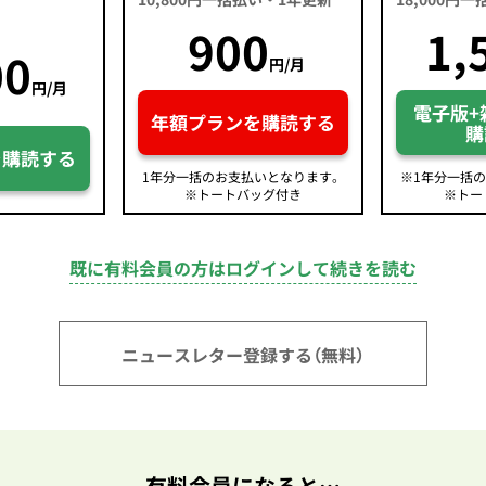
900
1,
00
円/月
円/月
電子版+
年額プランを購読する
購
を購読する
1年分一括のお支払いとなります。
※1年分一括
※トートバッグ付き
※トー
既に有料会員の方はログインして続きを読む
ニュースレター登録する（無料）
有料会員になると…