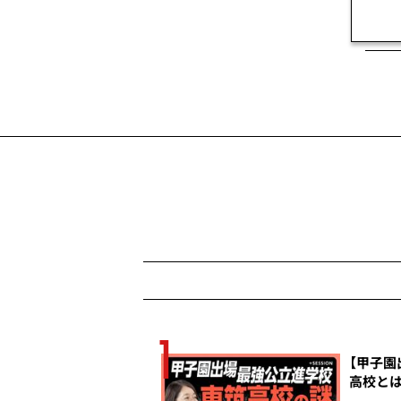
1
殺行為だ
【甲子
高校とは
トッド