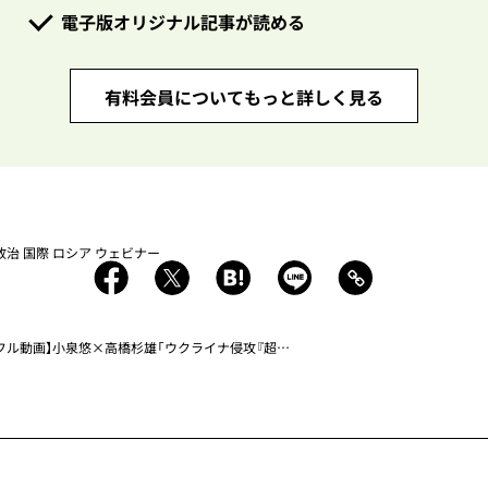
電子版オリジナル記事が読める
有料会員についてもっと詳しく見る
政治
国際
ロシア
ウェビナー
フル動画】小泉悠×高橋杉雄「ウクライナ侵攻『超マニアック』戦場・戦術解説⑤」