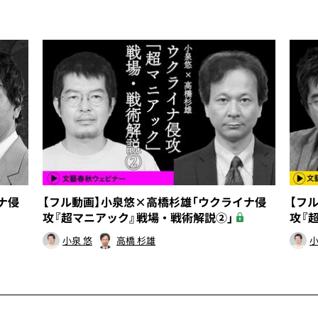
ナ侵
【フル動画】小泉悠×高橋杉雄「ウクライナ侵
【フ
攻『超マニアック』戦場・戦術解説②」
攻『
小泉 悠
高橋 杉雄
小