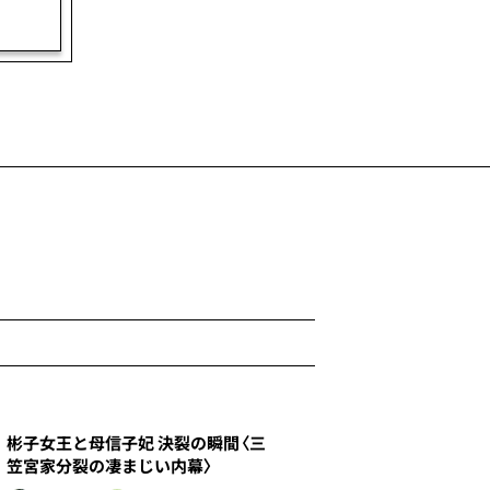
1
彬子女王と母信子妃 決裂の瞬間〈三
笠宮家分裂の凄まじい内幕〉