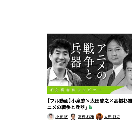
【フル動画】小泉悠×太田啓之×高橋杉雄
ニメの戦争と兵器」
小泉 悠
高橋 杉雄
太田 啓之