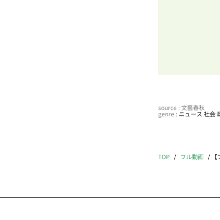
source : 文藝春秋
genre :
ニュース
社会
TOP
フル動画
【