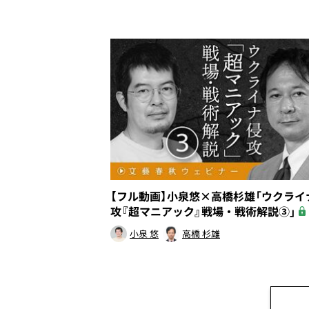
【フル動画】小泉悠×高橋杉雄「ウクライ
攻『超マニアック』戦場・戦術解説③」
小泉 悠
高橋 杉雄