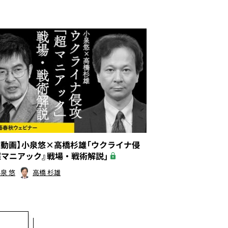
ル動画】小泉悠×高橋杉雄「ウクライナ侵
超マニアック』戦場・戦術解説」
泉 悠
高橋 杉雄