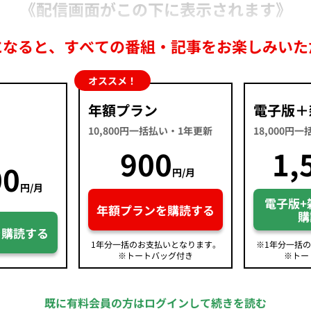
《配信画面がこの下に表示されます》
になると、すべての番組・記事をお楽しみいた
オススメ！
年額プラン
電子版＋
10,800円一括払い・1年更新
18,000円
900
1,
00
円/月
円/月
電子版+
年額プランを購読する
購
を購読する
1年分一括のお支払いとなります。
※1年分一括
※トートバッグ付き
※トー
既に有料会員の方はログインして続きを読む