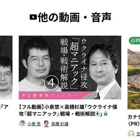
他の動画・音声
P
「ア
【フル動画】小泉悠×高橋杉雄「ウクライナ侵
攻『超マニアック』戦場・戦術解説④」
カナ
〈PR
小泉 悠
高橋 杉雄