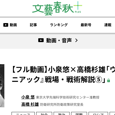
動画
記事
ランキング
最新号
連載
動画・音声
【フル動画】小泉悠×高橋杉雄「
ニアック』戦場・戦術解説⑤」
小泉 悠
東京大学先端科学技術研究センター准教授
高橋 杉雄
防衛研究所防衛政策研究室長
ニュース
社会
政治
国際
ロシア