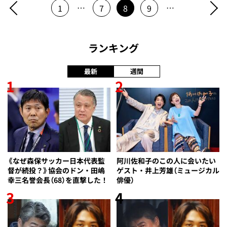
…
…
1
7
8
9
ランキング
最新
週間
1
2
《なぜ森保サッカー日本代表監
阿川佐和子のこの人に会いたい
督が続投？》協会のドン・田嶋
ゲスト・井上芳雄（ミュージカル
幸三名誉会長（68）を直撃した！
俳優）
3
4