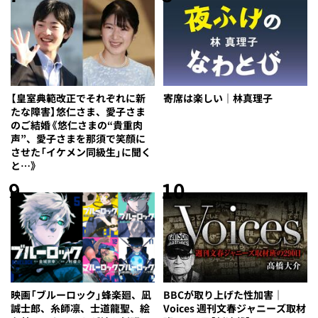
【皇室典範改正でそれぞれに新
寄席は楽しい｜林真理子
たな障害】悠仁さま、愛子さま
のご結婚《悠仁さまの“貴重肉
声”、愛子さまを那須で笑顔に
させた「イケメン同級生」に聞く
と…》
9
10
映画「ブルーロック」蜂楽廻、凪
BBCが取り上げた性加害｜
誠士郎、糸師凛、士道龍聖、絵
Voices 週刊文春ジャニーズ取材