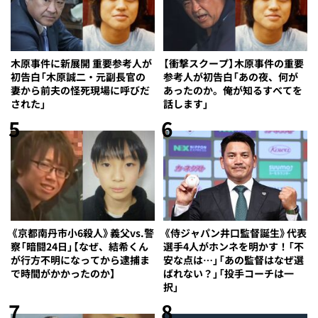
木原事件に新展開 重要参考人が
【衝撃スクープ】木原事件の重要
初告白「木原誠二・元副長官の
参考人が初告白「あの夜、何が
妻から前夫の怪死現場に呼びだ
あったのか。俺が知るすべてを
された」
話します」
5
6
《京都南丹市小6殺人》義父vs.警
《侍ジャパン井口監督誕生》代表
察「暗闘24日」【なぜ、結希くん
選手4人がホンネを明かす！「不
が行方不明になってから逮捕ま
安な点は…」「あの監督はなぜ選
で時間がかかったのか】
ばれない？」「投手コーチは一
択」
7
8