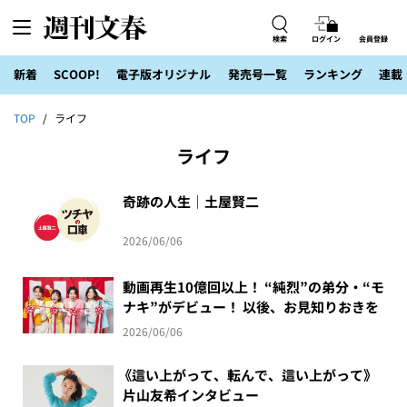
検索
ログイン
会員登録
新着
SCOOP!
電子版オリジナル
発売号一覧
ランキング
連載
TOP
ライフ
ライフ
奇跡の人生｜土屋賢二
2026/06/06
動画再生10億回以上！ “純烈”の弟分・“モ
ナキ”がデビュー！ 以後、お見知りおきを
2026/06/06
《這い上がって、転んで、這い上がって》
片山友希インタビュー