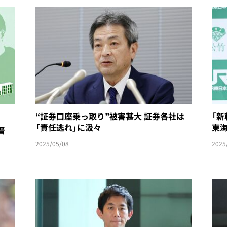
“証券口座乗っ取り”被害甚大 証券各社は
「新
「責任逃れ」に汲々
東
晋
2025/05/08
2025