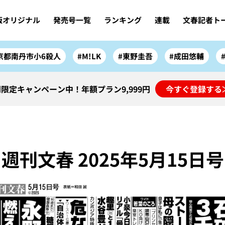
版オリジナル
発売号一覧
ランキング
連載
文春記者ト
京都南丹市小6殺人
#M!LK
#東野圭吾
#成田悠輔
限定キャンペーン中！年額プラン9,999円
今すぐ登録する
週刊文春 2025年5月15日号