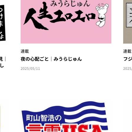
連載
連載
見｜
夜の心配ごと｜みうらじゅん
フ
し
2025/05/11
2025