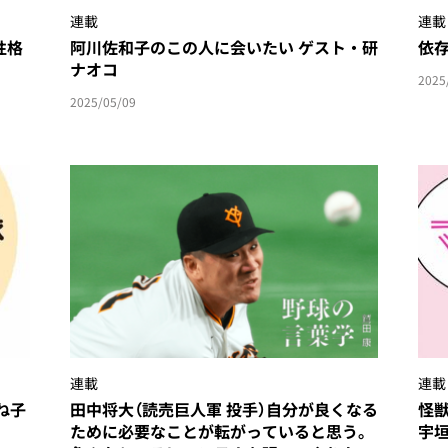
連載
連載
性格
阿川佐和子のこの人に会いたい ゲスト・研
依
ナオコ
2025
2025/05/09
連載
連載
ね子
田中将大（読売巨人軍 投手）自分が良くなる
怪
ために必要なことが転がっていると思う。
宇