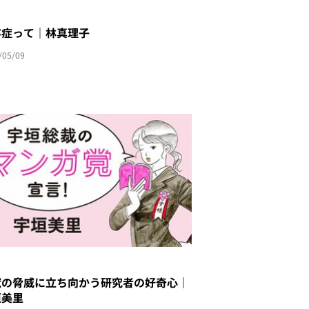
存症って｜林真理子
/05/09
獣の脅威に立ち向かう研究者の好奇心｜
垣美里