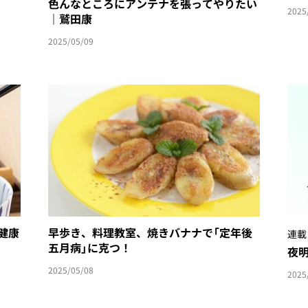
色んなところにアンテナを張ってやりたい
2025
｜鷲田康
2025/05/09
゙健康
早歩き、料理教室、焼きバナナで「定年後
連載
五月病」に克つ！
夜明
2025/05/08
2025