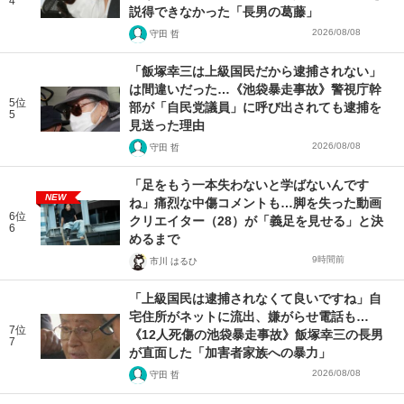
4
説得できなかった「長男の葛藤」
2026/08/08
守田 哲
「飯塚幸三は上級国民だから逮捕されない」
は間違いだった…《池袋暴走事故》警視庁幹
5位
部が「自民党議員」に呼び出されても逮捕を
5
見送った理由
2026/08/08
守田 哲
「足をもう一本失わないと学ばないんです
NEW
ね」痛烈な中傷コメントも…脚を失った動画
6位
クリエイター（28）が「義足を見せる」と決
6
めるまで
9時間前
市川 はるひ
「上級国民は逮捕されなくて良いですね」自
宅住所がネットに流出、嫌がらせ電話も…
7位
《12人死傷の池袋暴走事故》飯塚幸三の長男
7
が直面した「加害者家族への暴力」
2026/08/08
守田 哲