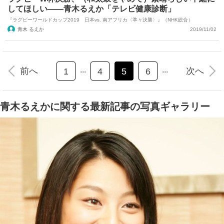
してほしい――青木るえか「テレビ健康診断」
『ラグビーワールドカップ2019 日本vs. 南アフリカ〈準々決勝〉』（NHK総合）
青木 るえか
2019/11/02
...
...
前へ
次へ
1
4
5
6
青木るえかに関する最新記事の写真ギャラリー