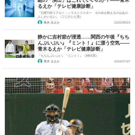
組の「演出」はこれでいいのか？――青木
るえか「テレビ健康診断」
『日曜THEリアル！・～ラストドクター その命を救えるのはあの
人しかいない』（フジテレビ系）
青木 るえか
2020/08/23
静かに吉村節が浸透……関西の午後『ちち
んぷいぷい』『ミント！』に漂う空気――
青木るえか「テレビ健康診断」
『ちちんぷいぷい』『ミント！』（MBS系）
青木 るえか
2020/07/27