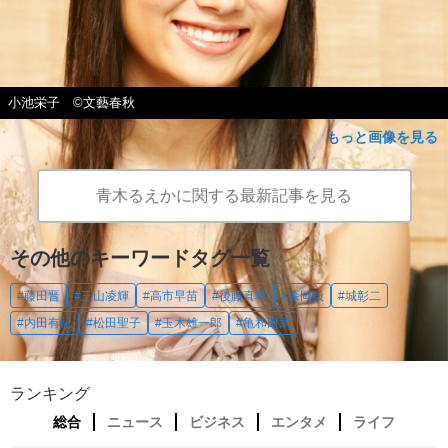
小池栄子 ©文藝春秋
もっと画像を見る
青木るえかに関する最新記事を見る
その他のキーワードタグ一覧
#藤田晋
#三山凌輝
#高市早苗
#後藤真希
#森岡毅
#城彰二
#内田有紀
#松田聖子
#玉木雄一郎
#亀和田武
ランキング
総合
ニュース
ビジネス
エンタメ
ライフ