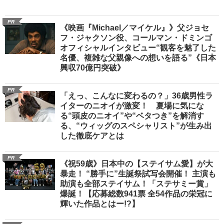
PR
《映画『Michael／マイケル』》父ジョセ
フ・ジャクソン役、コールマン・ドミンゴ
オフィシャルインタビュー“観客を魅了した
名優、複雑な父親像への想いを語る”《日本
興収70億円突破》
PR
「えっ、こんなに変わるの？」36歳男性ラ
イターのニオイが激変！ 夏場に気にな
る“頭皮のニオイ”や“ベタつき”を解消す
る、“ウィッグのスペシャリスト”が生み出
した徹底ケアとは
PR
《祝59歳》日本中の【ステイサム愛】が大
暴走！ “勝手に”生誕祭試写会開催！ 主演も
助演も全部ステイサム！「ステサミー賞」
爆誕！【応募総数941票 全54作品の栄冠に
輝いた作品とはー!?】