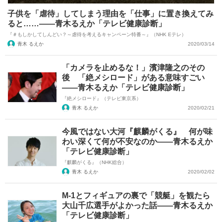
子供を「虐待」してしまう理由を「仕事」に置き換えてみ
ると……――青木るえか「テレビ健康診断」
『＃もしかしてしんどい？～虐待を考えるキャンペーン特番～』（NHK Eテレ）
青木 るえか
2020/03/14
「カメラを止めるな！」濱津隆之のその
後 「絶メシロード」がある意味すごい
――青木るえか「テレビ健康診断」
『絶メシロード』（テレビ東京系）
青木 るえか
2020/02/21
今風ではない大河『麒麟がくる』 何が味
わい深くて何が不安なのか――青木るえか
「テレビ健康診断」
『麒麟がくる』（NHK総合）
青木 るえか
2020/02/02
M-1とフィギュアの裏で「競艇」を観たら
大山千広選手がよかった話――青木るえか
「テレビ健康診断」