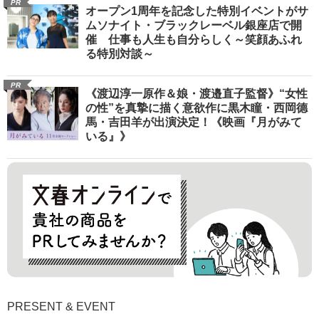
PR
オープン1周年を記念した特別イベントがサ
ムソナイト・ブラックレーベル銀座店で開
催 仕事も人生も自分らしく～笑顔あふれ
る特別対談～
PR
《渡辺淳一原作＆娘・渡邉直子監督》“女性
の性”を真摯に描く意欲作に黒木瞳・西岡德
馬・吉田羊が出演決定！《映画『月がみて
いる』》
PRESENT & EVENT