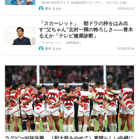
『BOAT RACEライブ SG第34回グランプリ』（サンテレビ他）
青木 るえか
2020/01/12
「スカーレット」 朝ドラの枠をはみ出
す“父ちゃん”北村一輝の怖ろしさ――青木
るえか「テレビ健康診断」
『スカーレット』（NHK総合）
青木 るえか
2019/12/16
ラグビーW杯決勝、（和太鼓をやめて）素晴らしい中継に