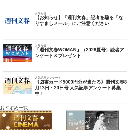
お知らせ
【お知らせ】「週刊文春」記者を騙る「な
りすましメール」にご注意ください
お知らせ
「週刊文春WOMAN」（2026夏号）読者ア
ンケート＆プレゼント
人気記事アンケート
《図書カード5000円分が当たる》週刊文春8
月13日・20日号 人気記事アンケート募集
中！
おすすめ一覧