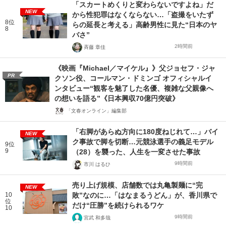
「スカートめくりと変わらないですよね」だ
NEW
から性犯罪はなくならない…「盗撮をいたず
8位
らの延長と考える」高齢男性に見た“日本のヤ
8
バさ”
2時間前
斉藤 章佳
《映画『Michael／マイケル』》父ジョセフ・ジャ
PR
クソン役、コールマン・ドミンゴ オフィシャルイ
ンタビュー“観客を魅了した名優、複雑な父親像へ
の想いを語る”《日本興収70億円突破》
「文春オンライン」編集部
「右脚があらぬ方向に180度ねじれて…」バイ
NEW
ク事故で脚を切断…元競泳選手の義足モデル
9位
9
（28）を襲った、人生を一変させた事故
9時間前
市川 はるひ
売り上げ規模、店舗数では丸亀製麺に“完
NEW
10
敗”なのに…「はなまるうどん」が、香川県で
位
だけ“圧勝”を続けられるワケ
10
9時間前
宮武 和多哉