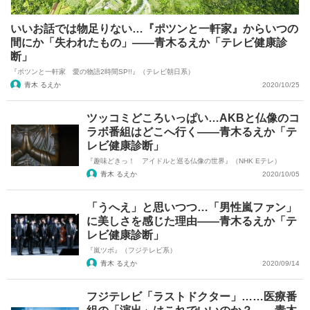
いいお話では物足りない…『ポツンと一軒家』からいつの
間にか「失われたもの」――青木るえか「テレビ健康診
断」
『ポツンと一軒家 愛の物語2時間SP!!』（テレビ朝日系）
青木 るえか
2020/10/25
ツッコミどころいっぱい…AKBと仏像のコ
ラボ番組はどこへ行く――青木るえか「テ
レビ健康診断」
『趣味どきっ！ アイドルと巡る仏像の世界』（NHK Eテレ）
青木 るえか
2020/10/05
「うへえ」と思いつつ…「男性嵐ファン」
に美しさを感じた理由――青木るえか「テ
レビ健康診断」
『嵐ツボ』（フジテレビ系）
青木 るえか
2020/09/14
フジテレビ「ラストドクター」……医療番