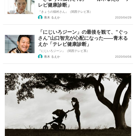
レビ健康診断」
『きょうの猫村さん』（関西テレビ系）
青木 るえか
2020/04/29
「にじいろジーン」の最後を観て、“ぐっ
さん”山口智充が心配になった――青木る
えか「テレビ健康診断」
『にじいろジーン』（関西テレビ系）
青木 るえか
2020/04/04