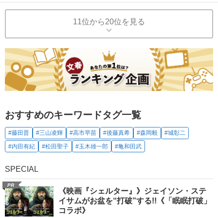
11位から20位を見る
おすすめのキーワードタグ一覧
#藤田晋
#三山凌輝
#高市早苗
#後藤真希
#森岡毅
#城彰二
#内田有紀
#松田聖子
#玉木雄一郎
#亀和田武
SPECIAL
PR
《映画『シェルター』》ジェイソン・ステ
イサムがお盆を“打破”する!!《「眠眠打破」
コラボ》