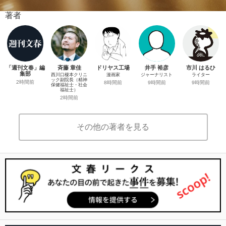
著者
「週刊文春」編
斉藤 章佳
ドリヤス工場
井手 裕彦
市川 はるひ
集部
西川口榎本クリニ
漫画家
ジャーナリスト
ライター
ック副院長（精神
2時間前
8時間前
9時間前
9時間前
保健福祉士・社会
福祉士）
2時間前
その他の著者を見る