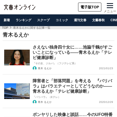
電子版TOP
メニュー
新着
ランキング
スクープ
コミック
週刊文春
文藝春秋
CIN
TOP
青木るえかに関する記事一覧
青木るえか
さえない独身四十女に……池脇千鶴がすご
いことになっている――青木るえか「テレ
ビ健康診断」
『その女、ジルバ』（フジテレビ系）
青木 るえか
2021/01/23
障害者と「部落問題」を考える 『バリバ
ラ』はバラエティーとしてどうなのか――
青木るえか「テレビ健康診断」
『バリバラ』（Eテレ）
青木 るえか
2020/12/29
ボンヤリした映像と談話……今のUFO特番