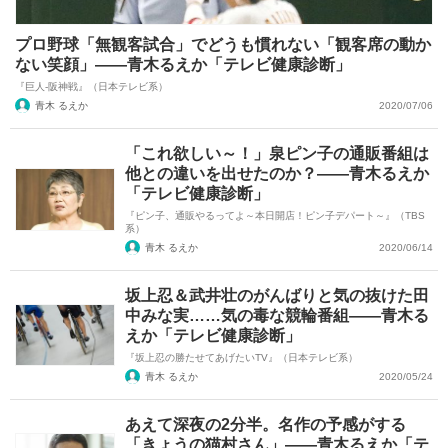
プロ野球「無観客試合」でどうも慣れない「観客席の動か
ない笑顔」――青木るえか「テレビ健康診断」
『巨人-阪神戦』（日本テレビ系）
青木 るえか
2020/07/06
「これ欲しい～！」泉ピン子の通販番組は
他との違いを出せたのか？――青木るえか
「テレビ健康診断」
『ピン子、通販やるってよ～本日開店！ピン子デパート～』（TBS
系）
青木 るえか
2020/06/14
坂上忍＆武井壮のがんばりと気の抜けた田
中みな実……気の毒な競輪番組――青木る
えか「テレビ健康診断」
『坂上忍の勝たせてあげたいTV』（日本テレビ系）
青木 るえか
2020/05/24
あえて深夜の2分半。名作の予感がする
「きょうの猫村さん」――青木るえか「テ