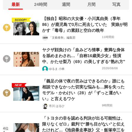
最新
24時間
週間
月間
写真
【独自】昭和の大女優・小川真由美（享年
SCOOP!
86）が鹿児島で3月に死去していた 実娘が明
かす「毒母」の素顔と空白の晩年
11時間前
「文藝春秋」編集部
ヤクザ顔負けの「血みどろ情事」豊満な身体
を舐めまわされ…「自称16歳美少女」怪演
中、かたせ梨乃（69）の美しすぎる“熟れ方”
2026/08/06
ゆるま 小林
「義足の体で夜の営みはできるのか」誰にも
NEW
相談できなかった切実な悩みも…脚を失った
モデル・かわけい（28）が「ずっと運がい
い」と言えるワケ
9時間前
市川 はるひ
「トヨタの非を認める判決が出る可能性は、
限りなくゼロ」裁判で“勝ち目がない”と伝え
4位
たけれど…《池袋暴走事故》父・飯塚幸三を