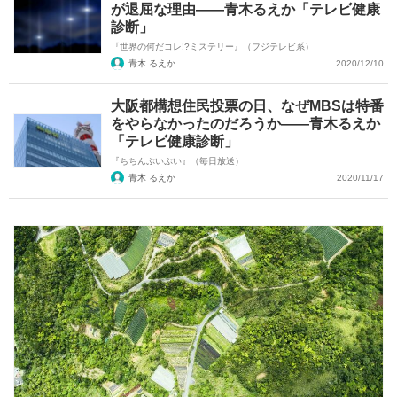
が退屈な理由――青木るえか「テレビ健康
診断」
『世界の何だコレ!?ミステリー』（フジテレビ系）
青木 るえか
2020/12/10
大阪都構想住民投票の日、なぜMBSは特番
をやらなかったのだろうか――青木るえか
「テレビ健康診断」
『ちちんぷいぷい』（毎日放送）
青木 るえか
2020/11/17