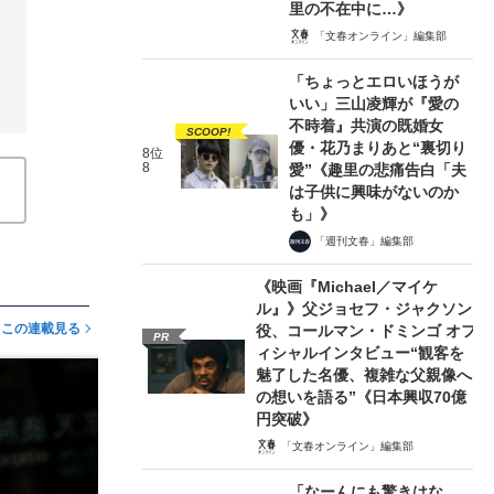
里の不在中に…》
「文春オンライン」編集部
「ちょっとエロいほうが
いい」三山凌輝が『愛の
不時着』共演の既婚女
SCOOP!
優・花乃まりあと“裏切り
8位
8
愛”《趣里の悲痛告白「夫
は子供に興味がないのか
も」》
「週刊文春」編集部
《映画『Michael／マイケ
ル』》父ジョセフ・ジャクソン
この連載見る
役、コールマン・ドミンゴ オフ
PR
ィシャルインタビュー“観客を
魅了した名優、複雑な父親像へ
の想いを語る”《日本興収70億
円突破》
「文春オンライン」編集部
「なーんにも驚きはな