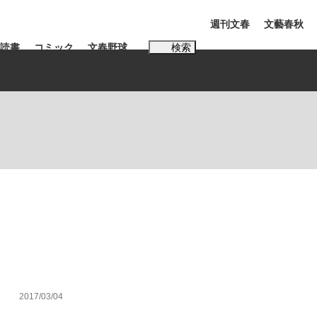
週刊文春
文藝春秋
読書
コミック
文春野球
検索
電子版
PLUS
インタビュー
読書
#松田聖子
む将棋
BC日本代表“敗戦”の真実 選手が明かす...
2017/03/04