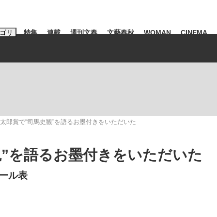
ゴリ
特集
連載
週刊文春
文藝春秋
WOMAN
CINEMA
キーワード入力
ス
エンタメ
ライフ
ビジネス
ーワードタグ一覧
山凌輝
#高市早苗
#後藤真希
#森岡毅
#城彰二
#内田有紀
太郎賞で“司馬史観”を語るお墨付きをいただいた
観る将棋、読
#亀和田武
観”を語るお墨付きをいただいた
ール表
て明かした日本代表監督に...
「最悪の空気のまま解散」W