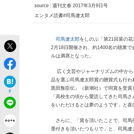
source :
週刊文春 2017年3月9日号
エンタメ
読書
#司馬遼太郎
司馬遼太郎
をしのぶ「第21回菜の
2月18日開催され、約1400名の聴衆
「敗因分析は一切聞かれなかった」侍ジャパン選
キングの誕生を、目撃せよ。
ルは満席となった。
広く文芸やジャーナリズムの中から
品を選ぶ司馬遼太郎賞の贈賞式も行
黒田叛臣伝』（新潮社）で同賞を受賞
0
「高校生の頃から愛読してきた司馬さ
the Style
をいただけるとは夢のようです」と喜
さらに、「賞を頂いたことで、司馬
「目標達成できなかったからと言って…」サッ
墨付きを頂いたつもりで」と、司馬遼