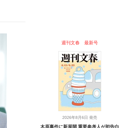
ない資産運用のすべて
週刊文春 最新号
が悲しい」『北の国から』倉本聰氏（91...
2026年8月6日 発売
木原事件に新展開 重要参考人が初告白