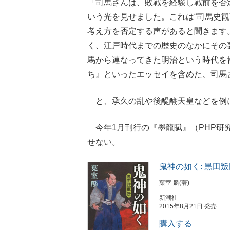
「司馬さんは、敗戦を経験し戦前を否
いう光を見せました。これは“司馬史
考え方を否定する声があると聞きます
く、江戸時代までの歴史のなかにその
馬から連なってきた明治という時代を
ち』といったエッセイを含めた、司馬
と、承久の乱や後醍醐天皇などを例
今年1月刊行の『墨龍賦』（PHP研
せない。
鬼神の如く: 黒田
葉室 麟(著)
新潮社
2015年8月21日 発売
購入する