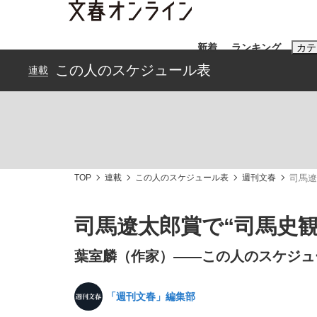
新着
ランキング
カテ
この人のスケジュール表
連載
スクープ
ニュー
おすすめのキ
#藤田晋
#三
TOP
連載
この人のスケジュール表
週刊文春
司馬遼
#玉木雄一郎
司馬遼太郎賞で“司馬史
葉室麟（作家）――この人のスケジュ
「90%は失敗する。でも…」本田圭佑が初め
終戦から81年
「週刊文春」編集部