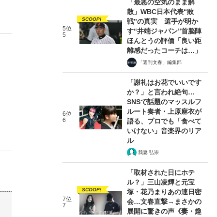
「最悪の空気のまま解
散」WBC日本代表“敗
SCOOP!
戦”の真実 選手が明か
5位
す“井端ジャパン”首脳陣
5
ほんとうの評価「良い距
離感だったコーチは…」
「週刊文春」編集部
「謝礼はお花でいいです
か？」と言われ絶句…
SNSで話題のマッスルフ
ルート奏者・上原麻衣が
6位
6
語る、プロでも「食べて
いけない」音楽界のリア
ル
我妻 弘崇
「取材された日にホテ
ル？」三山凌輝と元宝
SCOOP!
塚・花乃まりあの連日密
7位
会…文春直撃→まさかの
7
展開に驚きの声《妻・趣