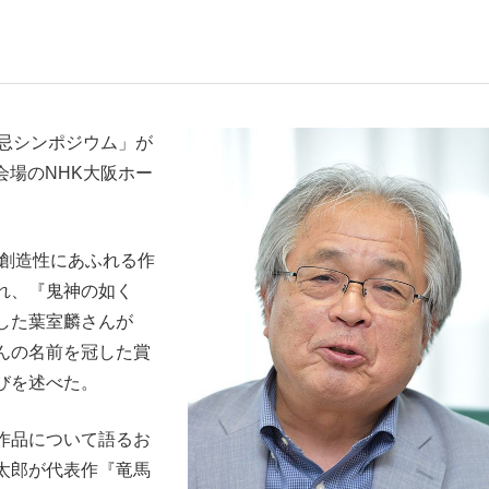
いまさら聞け
花忌シンポジウム」が
で会場のNHK大阪ホー
手が証言した“NPB聞...
「クマが悪者扱いされているの
創造性にあふれる作
われ、『鬼神の如く
した葉室麟さんが
んの名前を冠した賞
びを述べた。
もっと見る
作品について語るお
カー日本代表・森保一監督...
太郎が代表作『竜馬