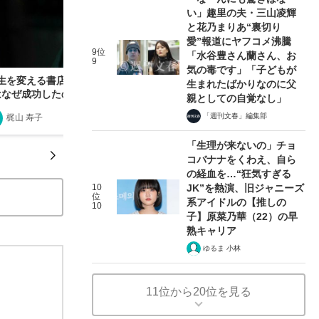
い」趣里の夫・三山凌輝
と花乃まりあ“裏切り
愛”報道にヤフコメ沸騰
9位
「水谷豊さん蘭さん、お
9
気の毒です」「子どもが
人生を変える書店”「天狼院書店」のビジネスモデ
生まれたばかりなのに父
はなぜ成功したのか
親としての自覚なし」
「週刊文春」編集部
梶山 寿子
2019/09/24
「生理が来ないの」チョ
コバナナをくわえ、自ら
の経血を…“狂気すぎる
10
JK”を熱演、旧ジャニーズ
位
系アイドルの【推しの
10
子】原菜乃華（22）の早
熟キャリア
ゆるま 小林
11位から20位を見る