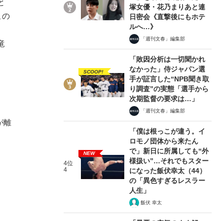
と
塚女優・花乃まりあと連
この
日密会《直撃後にもホテ
ルへ…》
「週刊文春」編集部
竜
「敗因分析は一切聞かれ
なかった」侍ジャパン選
SCOOP!
手が証言した“NPB聞き取
り調査”の実態「選手から
次期監督の要求は…」
「週刊文春」編集部
が離
「僕は根っこが違う。イ
ロモノ団体から来たん
で」新日に所属しても“外
NEW
様扱い”…それでもスター
4位
4
になった飯伏幸太（44）
の「異色すぎるレスラー
人生」
飯伏 幸太