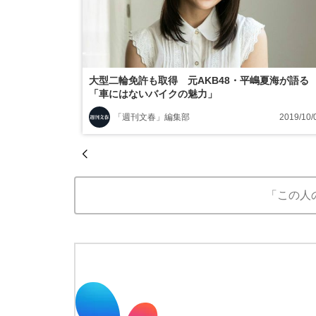
大型二輪免許も取得 元AKB48・平嶋夏海が語る
「車にはないバイクの魅力」
「週刊文春」編集部
2019/10/
「この人