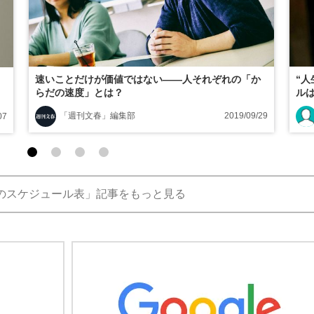
速いことだけが価値ではない――人それぞれの「か
“
らだの速度」とは？
ル
「週刊文春」編集部
2019/09/29
07
のスケジュール表」記事をもっと見る