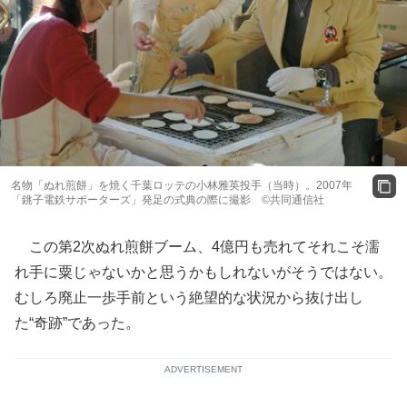
名物「ぬれ煎餅」を焼く千葉ロッテの小林雅英投手（当時）。2007年
「銚子電鉄サポーターズ」発足の式典の際に撮影 ©共同通信社
この第2次ぬれ煎餅ブーム、4億円も売れてそれこそ濡
れ手に粟じゃないかと思うかもしれないがそうではない。
むしろ廃止一歩手前という絶望的な状況から抜け出し
た“奇跡”であった。
ADVERTISEMENT