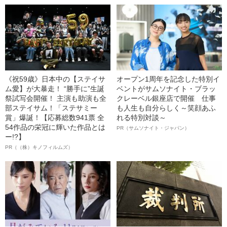
《祝59歳》日本中の【ステイサ
オープン1周年を記念した特別イ
ム愛】が大暴走！ “勝手に”生誕
ベントがサムソナイト・ブラッ
祭試写会開催！ 主演も助演も全
クレーベル銀座店で開催 仕事
部ステイサム！「ステサミー
も人生も自分らしく～笑顔あふ
賞」爆誕！【応募総数941票 全
れる特別対談～
54作品の栄冠に輝いた作品とは
PR（サムソナイト・ジャパン）
ー!?】
PR（（株）キノフィルムズ）