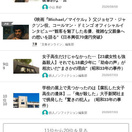
衝撃的な一言”
2026/08/06
小山 美砂
《映画『Michael／マイケル』》父ジョセフ・ジャ
PR
クソン役、コールマン・ドミンゴ オフィシャルイ
ンタビュー“観客を魅了した名優、複雑な父親像へ
の想いを語る”《日本興収70億円突破》
「文春オンライン」編集部
女子高生だけじゃなかった⋯【23歳女性も強
姦殺人】それでも18歳少年に「助命の声」が
9位
9
相次いだ“まさかの理由”（昭和33年の事件）
2026/07/03
鉄人ノンフィクション編集部
学校の屋上で見つかったのは【腐乱した女子
高生の遺体】…「俺が殺した」大手新聞社ま
10
で挑発した『驚きの犯人』（昭和33年の事
位
10
件）
2026/07/03
鉄人ノンフィクション編集部
11位から20位を見る