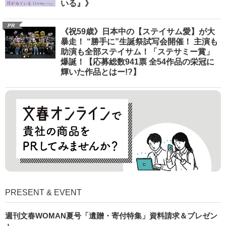
いる』》
PR
《祝59歳》日本中の【ステイサム愛】が大
暴走！ “勝手に”生誕祭試写会開催！ 主演も
助演も全部ステイサム！「ステサミー賞」
爆誕！【応募総数941票 全54作品の栄冠に
輝いた作品とはー!?】
PRESENT & EVENT
週刊文春WOMAN夏号「遺贈・寄付特集」資料請求＆プレゼン