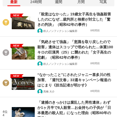
最新
24時間
週間
月間
写真
「殺意はなかった」19歳女子高生を強姦殺害
NEW
したのになぜ…裁判所と検察が対立した「驚
きの判決」（昭和42年の事件）
8時間前
鉄人ノンフィクション編集部
「気絶させて強姦」「意識を取り戻したので
NEW
殺害」遺体はスコップで埋められた…体重100
キロの巨漢男（25）に襲われた「女子高生の
悲劇」（昭和42年の事件）
8時間前
鉄人ノンフィクション編集部
“なかったこと”にされたジャニー喜多川の性
NEW
加害、「週刊文春」33週キャンペーン報道の
はじまり《担当記者が明かす》
8時間前
髙橋 大介
「逮捕のきっかけは腐乱した男性遺体」わず
か1ヶ月半で8人殺害…お金持ちの子供が「日
4位
本最悪の殺人犯」になった理由（昭和40年の
4