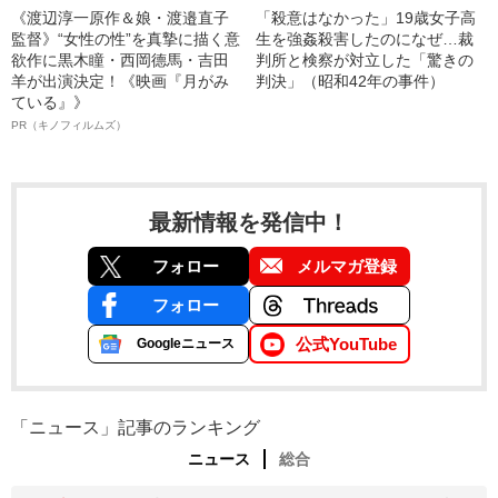
《渡辺淳一原作＆娘・渡邉直子
「殺意はなかった」19歳女子高
監督》“女性の性”を真摯に描く意
生を強姦殺害したのになぜ…裁
欲作に黒木瞳・西岡德馬・吉田
判所と検察が対立した「驚きの
羊が出演決定！《映画『月がみ
判決」（昭和42年の事件）
ている』》
PR（キノフィルムズ）
最新情報を発信中！
フォロー
メルマガ登録
フォロー
公式YouTube
Googleニュース
「ニュース」記事のランキング
ニュース
総合