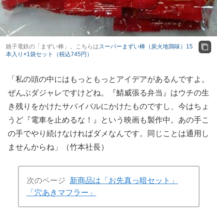
銚子電鉄の「まずい棒」。こちらは
スーパーまずい棒（炭火地鶏味）15
本入り×1袋セット（税込745円）
「私の頭の中にはもっともっとアイデアがあるんですよ。
ぜんぶダジャレですけどね。『鯖威張る弁当』はウチの生
き残りをかけたサバイバルにかけたものですし、今はちょ
うど『電車を止めるな！』という映画も製作中。あの手こ
の手でやり続けなければダメなんです。同じことは通用し
ませんからね」（竹本社長）
次のページ
新商品は「お先真っ暗セット」
「穴あきマフラー」