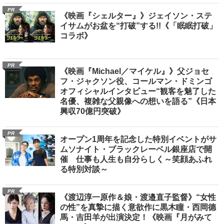
PR
《映画『シェルター』》ジェイソン・ステ
イサムがお盆を“打破”する!!《「眠眠打破」
コラボ》
PR
《映画『Michael／マイケル』》父ジョセ
フ・ジャクソン役、コールマン・ドミンゴ
オフィシャルインタビュー“観客を魅了した
名優、複雑な父親像への想いを語る”《日本
興収70億円突破》
PR
オープン1周年を記念した特別イベントがサ
ムソナイト・ブラックレーベル銀座店で開
催 仕事も人生も自分らしく～笑顔あふれ
る特別対談～
PR
《渡辺淳一原作＆娘・渡邉直子監督》“女性
の性”を真摯に描く意欲作に黒木瞳・西岡德
馬・吉田羊が出演決定！《映画『月がみて