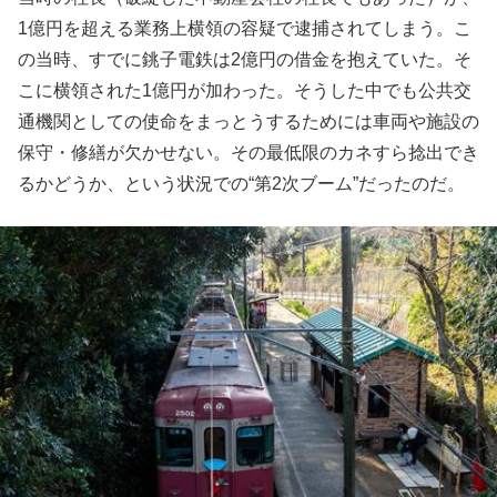
1億円を超える業務上横領の容疑で逮捕されてしまう。こ
の当時、すでに銚子電鉄は2億円の借金を抱えていた。そ
こに横領された1億円が加わった。そうした中でも公共交
通機関としての使命をまっとうするためには車両や施設の
保守・修繕が欠かせない。その最低限のカネすら捻出でき
るかどうか、という状況での“第2次ブーム”だったのだ。