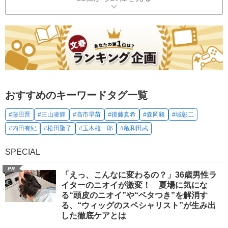
おすすめのキーワードタグ一覧
#藤田晋
#三山凌輝
#高市早苗
#後藤真希
#森岡毅
#城彰二
#内田有紀
#松田聖子
#玉木雄一郎
#亀和田武
SPECIAL
PR
「えっ、こんなに変わるの？」36歳男性ラ
イターのニオイが激変！ 夏場に気にな
る“頭皮のニオイ”や“ベタつき”を解消す
る、“ウィッグのスペシャリスト”が生み出
した徹底ケアとは