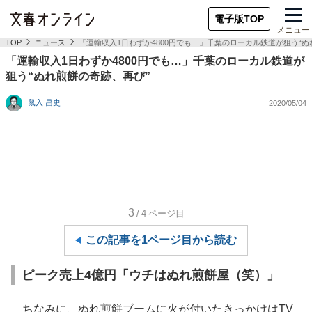
電子版TOP
メニュー
TOP
ニュース
「運輸収入1日わずか4800円でも…」千葉のローカル鉄道が狙う“ぬ
「運輸収入1日わずか4800円でも…」千葉のローカル鉄道が
狙う“ぬれ煎餅の奇跡、再び”
鼠入 昌史
2020/05/04
3
/4
ページ目
この記事を1ページ目から読む
ピーク売上4億円「ウチはぬれ煎餅屋（笑）」
ちなみに、ぬれ煎餅ブームに火が付いたきっかけはTV