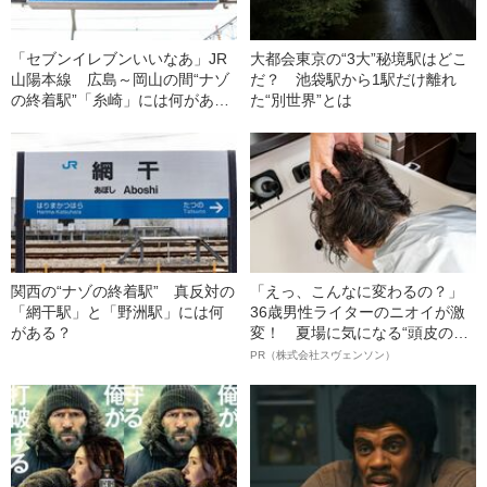
「セブンイレブンいいなあ」JR
大都会東京の“3大”秘境駅はどこ
山陽本線 広島～岡山の間“ナゾ
だ？ 池袋駅から1駅だけ離れ
の終着駅”「糸崎」には何があ
た“別世界”とは
る？
関西の“ナゾの終着駅” 真反対の
「えっ、こんなに変わるの？」
「網干駅」と「野洲駅」には何
36歳男性ライターのニオイが激
がある？
変！ 夏場に気になる“頭皮のニ
オイ”や“ベタつき”を解消す
PR（株式会社スヴェンソン）
る、“ウィッグのスペシャリス
ト”が生み出した徹底ケアとは