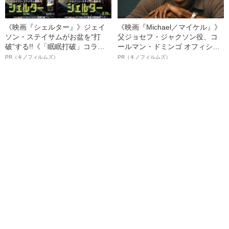
《映画『シェルター』》ジェイ
《映画『Michael／マイケル』》
ソン・ステイサムがお盆を“打
父ジョセフ・ジャクソン役、コ
破”する!!《「眠眠打破」コラ
ールマン・ドミンゴ オフィシャ
ボ》
ルインタビュー“観客を魅了した
PR（キノフィルムズ）
PR（キノフィルムズ）
名優、複雑な父親像への想いを
語る”《日本興収70億円突破》