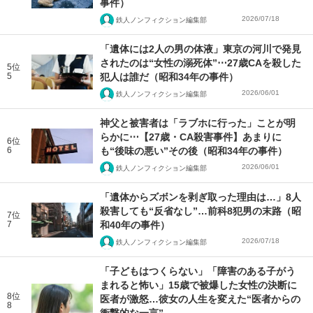
事件）
2026/07/18
鉄人ノンフィクション編集部
「遺体には2人の男の体液」東京の河川で発見
されたのは“女性の溺死体”⋯27歳CAを殺した
5位
5
犯人は誰だ（昭和34年の事件）
2026/06/01
鉄人ノンフィクション編集部
神父と被害者は「ラブホに行った」ことが明
らかに⋯【27歳・CA殺害事件】あまりに
6位
6
も“後味の悪い”その後（昭和34年の事件）
2026/06/01
鉄人ノンフィクション編集部
「遺体からズボンを剥ぎ取った理由は…」8人
殺害しても“反省なし”…前科8犯男の末路（昭
7位
7
和40年の事件）
2026/07/18
鉄人ノンフィクション編集部
「子どもはつくらない」「障害のある子がう
まれると怖い」15歳で被爆した女性の決断に
8位
医者が激怒…彼女の人生を変えた“医者からの
8