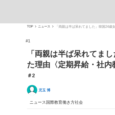
TOP
ニュース
「両親は半ば呆れてました」韓国24歳
#1
「敗因分析は一切聞かれなかった」侍ジャパン選
キングの誕生を、目撃せよ。
「両親は半ば呆れてまし
た理由〈定期昇給・社内
＃2
the Style
児玉 博
ニュース
国際
教育
働き方
社会
「目標達成できなかったからと言って…」サッ