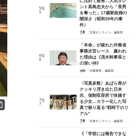
に沈めて殺害…人気タレ
ント高島忠夫から「長男
5位
5
を奪った」17歳家政婦の
闇深さ（昭和39年の事
件）
「文春オンライン」編集部
「本命」が破れた外務省
事務次官レース 嫌われ
6位
た理由は《茂木幹事長と
6
の深い仲》
「文藝春秋」編集部
〈写真多数〉あばら骨が
クッキリ浮き出た日本
兵、強制収容所で体操す
7位
る少女…カラー化した写
7
真で振り返る“戦時下のリ
アル”
「文春オンライン」編集部
《「学校には報告できな