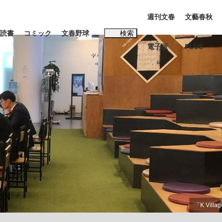
週刊文春
文藝春秋
読書
コミック
文春野球
検索
電子版
PLUS
インタビュー
読書
#松田聖子
む将棋
BC日本代表“敗戦”の真実 選手が明かす...