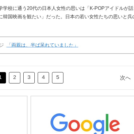
校に通う20代の日本人女性の思いは「K-POPアイドルが話
に韓国映画を観たい」だった。日本の若い女性たちの思いと呉
ジ
「両親は、半ば呆れていました」
1
2
3
4
5
次へ