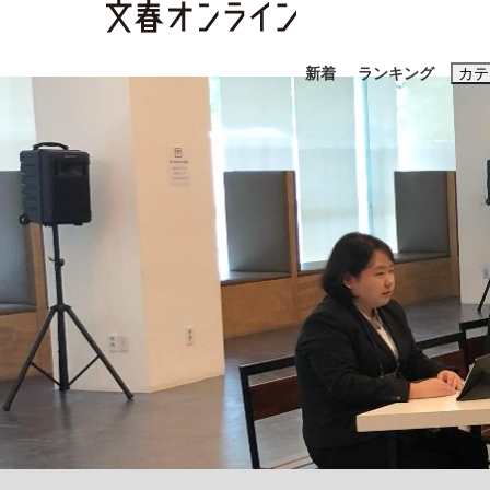
新着
ランキング
カテ
スクープ
ニュー
おすすめのキ
#藤田晋
#三
#玉木雄一郎
「90%は失敗する。でも…」本田圭佑が初め
終戦から81年