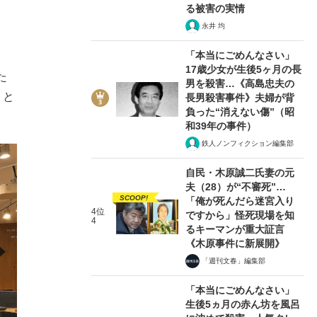
る被害の実情
永井 均
「本当にごめんなさい」
17歳少女が生後5ヶ月の長
た
男を殺害…《高島忠夫の
、と
長男殺害事件》夫婦が背
負った“消えない傷”（昭
和39年の事件）
鉄人ノンフィクション編集部
自民・木原誠二氏妻の元
夫（28）が“不審死”…
SCOOP!
「俺が死んだら迷宮入り
4位
ですから」怪死現場を知
4
るキーマンが重大証言
《木原事件に新展開》
「週刊文春」編集部
「本当にごめんなさい」
生後5ヵ月の赤ん坊を風呂