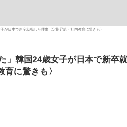
いまさら聞け
女子が日本で新卒就職した理由〈定期昇給・社内教育に驚きも〉
手が証言した“NPB聞...
「クマが悪者扱いされているの
た」韓国24歳女子が日本で新卒
教育に驚きも〉
もっと見る
カー日本代表・森保一監督...