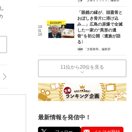
「文春オンライン」編集部
し
「眼鏡の縁が、頭蓋骨と
の
おぼしき骨片に溶け込
SCOOP!
み…」広島の原爆で全滅
10
した一家の“異形の遺
位
10
骨”を初公開〈遺族が語
る〉
「文藝春秋」編集部
11位から20位を見る
最新情報を発信中！
フォロー
メルマガ登録