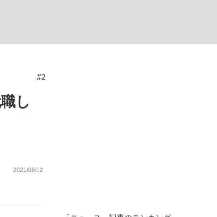
ない資産運用のすべて
#2
が悲しい」『北の国から』倉本聰氏（91...
就職し
2021/06/12