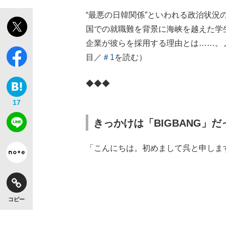
“最悪の日韓関係”といわれる政治状
国での就職難を背景に海峡を越えた学
企業が彼らを採用する理由とは……。
目／
＃1
を読む）
◆◆◆
17
きっかけは「BIGBANG」だ
「こんにちは。初めまして呉と申しま
コピー