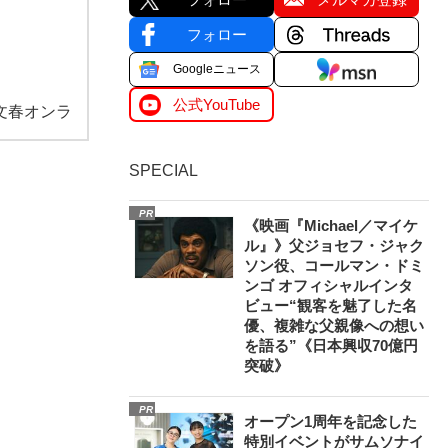
フォロー
Googleニュース
公式YouTube
文春オンラ
SPECIAL
PR
《映画『Michael／マイケ
ル』》父ジョセフ・ジャク
ソン役、コールマン・ドミ
ンゴ オフィシャルインタ
ビュー“観客を魅了した名
優、複雑な父親像への想い
を語る”《日本興収70億円
突破》
PR
オープン1周年を記念した
特別イベントがサムソナイ