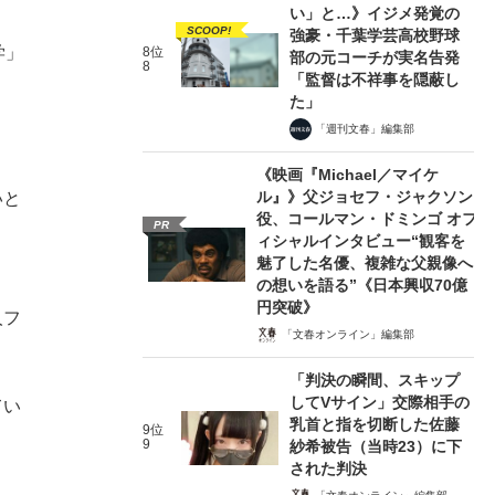
い」と…》イジメ発覚の
SCOOP!
強豪・千葉学芸高校野球
学」
8位
部の元コーチが実名告発
8
「監督は不祥事を隠蔽し
た」
「週刊文春」編集部
《映画『Michael／マイケ
ル』》父ジョセフ・ジャクソン
いと
役、コールマン・ドミンゴ オフ
PR
ィシャルインタビュー“観客を
魅了した名優、複雑な父親像へ
の想いを語る”《日本興収70億
円突破》
人フ
「文春オンライン」編集部
「判決の瞬間、スキップ
してVサイン」交際相手の
てい
乳首と指を切断した佐藤
9位
9
紗希被告（当時23）に下
された判決