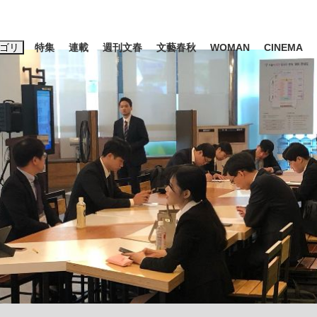
ゴリ
特集
連載
週刊文春
文藝春秋
WOMAN
CINEMA
キーワード入力
ス
エンタメ
ライフ
ビジネス
ーワードタグ一覧
山凌輝
#高市早苗
#後藤真希
#森岡毅
#城彰二
#内田有紀
観る将棋、読
#亀和田武
て明かした日本代表監督に...
「最悪の空気のまま解散」W