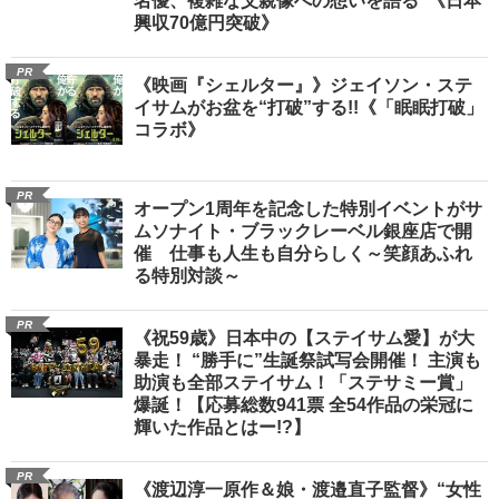
名優、複雑な父親像への想いを語る”《日本
興収70億円突破》
PR
《映画『シェルター』》ジェイソン・ステ
イサムがお盆を“打破”する!!《「眠眠打破」
コラボ》
PR
オープン1周年を記念した特別イベントがサ
ムソナイト・ブラックレーベル銀座店で開
催 仕事も人生も自分らしく～笑顔あふれ
る特別対談～
PR
《祝59歳》日本中の【ステイサム愛】が大
暴走！ “勝手に”生誕祭試写会開催！ 主演も
助演も全部ステイサム！「ステサミー賞」
爆誕！【応募総数941票 全54作品の栄冠に
輝いた作品とはー!?】
PR
《渡辺淳一原作＆娘・渡邉直子監督》“女性