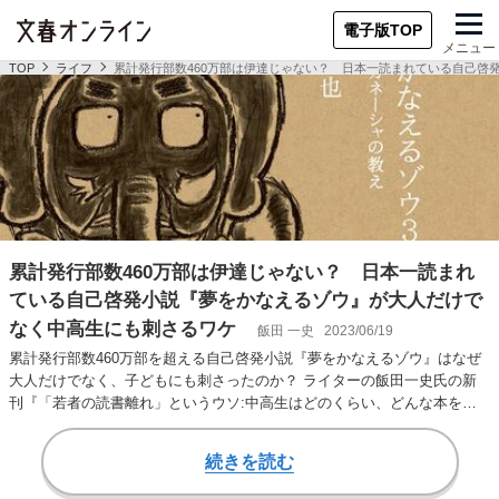
電子版TOP
メニュー
TOP
ライフ
累計発行部数460万部は伊達じゃない？ 日本一読まれている自己啓
累計発行部数460万部は伊達じゃない？ 日本一読まれ
ている自己啓発小説『夢をかなえるゾウ』が大人だけで
なく中高生にも刺さるワケ
飯田 一史
2023/06/19
累計発行部数460万部を超える自己啓発小説『夢をかなえるゾウ』はなぜ
大人だけでなく、子どもにも刺さったのか？ ライターの飯田一史氏の新
刊『「若者の読書離れ」というウソ:中高生はどのくらい、どんな本を読
んでいるのか』…
続きを読む