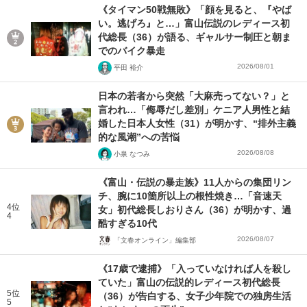
《タイマン50戦無敗》「顔を見ると、『やば
い。逃げろ』と…」富山伝説のレディース初
代総長（36）が語る、ギャルサー制圧と朝ま
でのバイク暴走
2026/08/01
平田 裕介
日本の若者から突然「大麻売ってない？」と
言われ…「侮辱だし差別」ケニア人男性と結
婚した日本人女性（31）が明かす、“排外主義
的な風潮”への苦悩
2026/08/08
小泉 なつみ
《富山・伝説の暴走族》11人からの集団リン
チ、腕に10箇所以上の根性焼き…「音速天
4位
女」初代総長しおりさん（36）が明かす、過
4
酷すぎる10代
2026/08/07
「文春オンライン」編集部
《17歳で逮捕》「入っていなければ人を殺し
ていた」富山の伝説的レディース初代総長
5位
（36）が告白する、女子少年院での独房生活
5