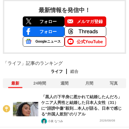
最新情報を発信中！
フォロー
メルマガ登録
フォロー
公式YouTube
Googleニュース
「ライフ」記事のランキング
ライフ
総合
最新
24時間
週間
月間
写真
「黒人の下半身に惹かれて結婚したんだろ」
ケニア人男性と結婚した日本人女性（31）
に“誹謗中傷”殺到…本人が語る、日本で感じ
る“外国人差別”のリアル
2026/08/08
小泉 なつみ