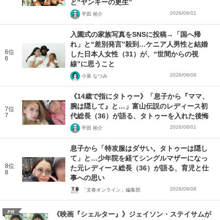
と“ヤンキーの更生”
2026/08/01
平田 裕介
入園式の家族写真をSNSに投稿→「国へ帰
れ」と“差別発言”殺到…ケニア人男性と結婚
6位
した日本人女性（31）が、“世間からの視
6
線”に思うこと
2026/08/08
小泉 なつみ
《14歳で指にタトゥー》「息子から『ママ、
腕は隠して』と…」富山伝説のレディース初
7位
7
代総長（36）が語る、タトゥーを入れた後悔
2026/08/01
平田 裕介
息子から「特攻服はダサい。タトゥーは隠し
て」と…少年院を経てシングルマザーになっ
8位
た元レディース総長（36）が語る、育児と仕
8
事への思い
2026/08/08
「文春オンライン」編集部
PR
《映画『シェルター』》ジェイソン・ステイサムが