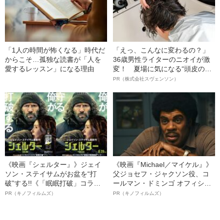
「1人の時間が怖くなる」時代だ
「えっ、こんなに変わるの？」
からこそ…孤独な読書が「人を
36歳男性ライターのニオイが激
愛するレッスン」になる理由
変！ 夏場に気になる“頭皮のニ
オイ”や“ベタつき”を解消す
PR（株式会社スヴェンソン）
る、“ウィッグのスペシャリス
ト”が生み出した徹底ケアとは
《映画『シェルター』》ジェイ
《映画『Michael／マイケル』》
ソン・ステイサムがお盆を“打
父ジョセフ・ジャクソン役、コ
破”する!!《「眠眠打破」コラ
ールマン・ドミンゴ オフィシャ
ボ》
ルインタビュー“観客を魅了した
PR（キノフィルムズ）
PR（キノフィルムズ）
名優、複雑な父親像への想いを
語る”《日本興収70億円突破》