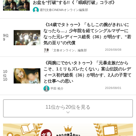
お盆を“打破”する!!《「眠眠打破」コラボ》
週刊文春CINEMAオンライン編集部
《14歳でタトゥー》「もしこの腕がきれいに
なったら…」少年院を経てシングルマザーに
9位
なった元レディース総長（36）が明かす、“若
9
気の至り”の代償
2026/08/08
「文春オンライン」編集部
《両腕にでかいタトゥー》「元暴走族だから
こそ、1ミリもズレたくない」富山伝説のレデ
10
ィース初代総長（36）が明かす、2人の子育て
位
10
と仕事への思い
2026/08/01
平田 裕介
11位から20位を見る