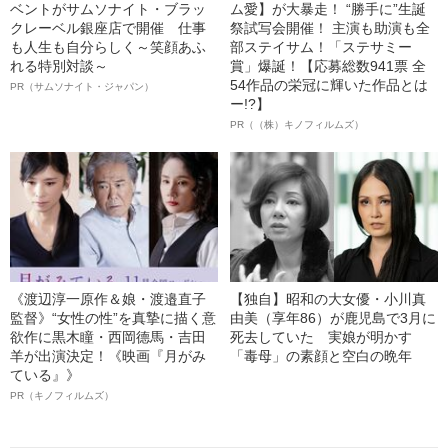
ベントがサムソナイト・ブラッ
ム愛】が大暴走！ “勝手に”生誕
クレーベル銀座店で開催 仕事
祭試写会開催！ 主演も助演も全
も人生も自分らしく～笑顔あふ
部ステイサム！「ステサミー
れる特別対談～
賞」爆誕！【応募総数941票 全
54作品の栄冠に輝いた作品とは
PR（サムソナイト・ジャパン）
ー!?】
PR（（株）キノフィルムズ）
《渡辺淳一原作＆娘・渡邉直子
【独自】昭和の大女優・小川真
監督》“女性の性”を真摯に描く意
由美（享年86）が鹿児島で3月に
欲作に黒木瞳・西岡德馬・吉田
死去していた 実娘が明かす
羊が出演決定！《映画『月がみ
「毒母」の素顔と空白の晩年
ている』》
PR（キノフィルムズ）