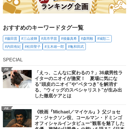
おすすめのキーワードタグ一覧
#藤田晋
#三山凌輝
#高市早苗
#後藤真希
#森岡毅
#城彰二
#内田有紀
#松田聖子
#玉木雄一郎
#亀和田武
SPECIAL
PR
「えっ、こんなに変わるの？」36歳男性ラ
イターのニオイが激変！ 夏場に気にな
る“頭皮のニオイ”や“ベタつき”を解消す
る、“ウィッグのスペシャリスト”が生み出
した徹底ケアとは
PR
《映画『Michael／マイケル』》父ジョセ
フ・ジャクソン役、コールマン・ドミンゴ
オフィシャルインタビュー“観客を魅了した