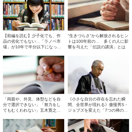
【前編を読む】少子化でも、作
“生きづらさ”から解放されるヒン
品の劣化でもない…「ラノベ市
トは100年前の… 多くの人に影
場」が10年で半分以下になっ
響を与えた「伝説の講演」とは
た“意外すぎる理由”
「両親や、外見、体型などを自
《小さな自分の存在を忘れた瞬
分で選択できない」「努力をし
間、全世界が現れる》傲慢男S・
てもむくわれない」五木寛之が
ジョブズを変えた「7つの禅の教
語る自分の“運命”との向き合い方
え」