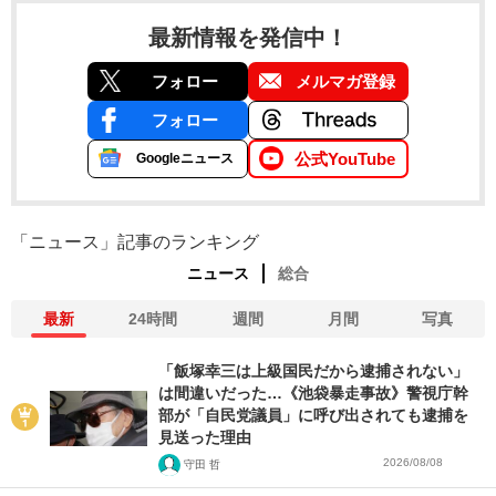
最新情報を発信中！
フォロー
メルマガ登録
フォロー
公式YouTube
Googleニュース
「ニュース」記事のランキング
ニュース
総合
最新
24時間
週間
月間
写真
「飯塚幸三は上級国民だから逮捕されない」
は間違いだった…《池袋暴走事故》警視庁幹
部が「自民党議員」に呼び出されても逮捕を
見送った理由
2026/08/08
守田 哲