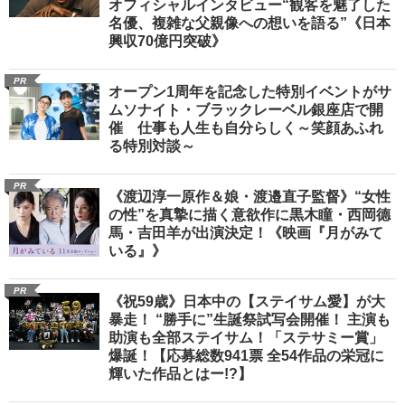
オフィシャルインタビュー“観客を魅了した
名優、複雑な父親像への想いを語る”《日本
興収70億円突破》
PR
オープン1周年を記念した特別イベントがサ
ムソナイト・ブラックレーベル銀座店で開
催 仕事も人生も自分らしく～笑顔あふれ
る特別対談～
PR
《渡辺淳一原作＆娘・渡邉直子監督》“女性
の性”を真摯に描く意欲作に黒木瞳・西岡德
馬・吉田羊が出演決定！《映画『月がみて
いる』》
PR
《祝59歳》日本中の【ステイサム愛】が大
暴走！ “勝手に”生誕祭試写会開催！ 主演も
助演も全部ステイサム！「ステサミー賞」
爆誕！【応募総数941票 全54作品の栄冠に
輝いた作品とはー!?】