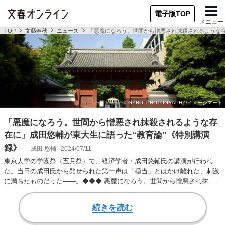
電子版TOP
メニュー
TOP
文藝春秋
ニュース
「悪魔になろう。世間から憎悪され抹殺されるような存
「悪魔になろう。世間から憎悪され抹殺されるような存
在に」成田悠輔が東大生に語った“教育論”《特別講演
録》
成田 悠輔
2024/07/11
東京大学の学園祭（五月祭）で、経済学者・成田悠輔氏の講演が行われ
た。当日の成田氏から発せられた第一声は「穏当」とはかけ離れた、刺激
に満ちたものだった――。◆◆◆ 悪魔になろう。世間から憎悪され抹殺
されるような存在に。…
続きを読む