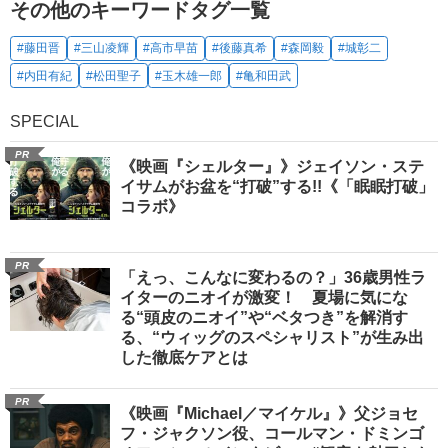
その他のキーワードタグ一覧
#藤田晋
#三山凌輝
#高市早苗
#後藤真希
#森岡毅
#城彰二
#内田有紀
#松田聖子
#玉木雄一郎
#亀和田武
SPECIAL
PR
《映画『シェルター』》ジェイソン・ステ
イサムがお盆を“打破”する!!《「眠眠打破」
コラボ》
PR
「えっ、こんなに変わるの？」36歳男性ラ
イターのニオイが激変！ 夏場に気にな
る“頭皮のニオイ”や“ベタつき”を解消す
る、“ウィッグのスペシャリスト”が生み出
した徹底ケアとは
PR
《映画『Michael／マイケル』》父ジョセ
フ・ジャクソン役、コールマン・ドミンゴ