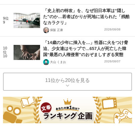
「史上初の特攻」を、なぜ旧日本軍は“隠し
た”のか…若者ばかりが死地に送られた「残酷
9位
9
なカラクリ」
2026/08/08
保阪 正康
「14歳の少年に挿入を…」性器に火をつけ脅
10
迫、少女達はモップで…657人が死亡した韓
位
国“最悪の人権侵害”のおぞましすぎる実態
10
2026/08/07
大山 くまお
11位から20位を見る