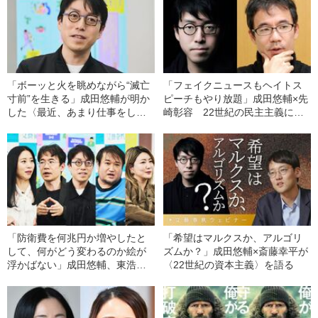
「ボーッと火を眺めながら“滅亡
「フェイクニュースもヘイトス
寸前”を生きる」成田悠輔が明か
ピーチもやり放題」成田悠輔×先
した〈最近、あまり仕事をしな
崎彰容 22世紀の民主主義に希
い理由〉
望はあるか？
「防衛費を何兆円か増やしたと
「希望はマルクスか、アルゴリ
して、何がどう変わるのか絵が
ズムか？」成田悠輔×斎藤幸平が
浮かばない」成田悠輔、東浩
〈22世紀の資本主義〉を語る
紀、先崎彰容、中野信子、三浦
瑠麗が「日本の国防」について
激論！