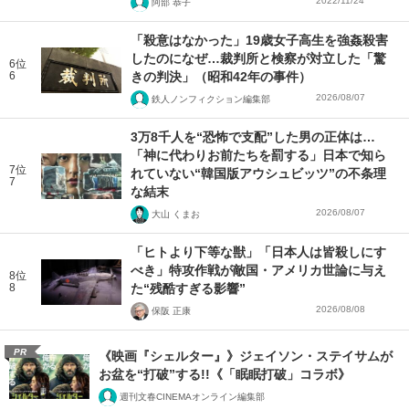
2022/11/24
阿部 恭子
「殺意はなかった」19歳女子高生を強姦殺害
したのになぜ…裁判所と検察が対立した「驚
6位
6
きの判決」（昭和42年の事件）
2026/08/07
鉄人ノンフィクション編集部
3万8千人を“恐怖で支配”した男の正体は…
「神に代わりお前たちを罰する」日本で知ら
7位
れていない“韓国版アウシュビッツ”の不条理
7
な結末
2026/08/07
大山 くまお
「ヒトより下等な獣」「日本人は皆殺しにす
べき」特攻作戦が敵国・アメリカ世論に与え
8位
8
た“残酷すぎる影響”
2026/08/08
保阪 正康
PR
《映画『シェルター』》ジェイソン・ステイサムが
お盆を“打破”する!!《「眠眠打破」コラボ》
週刊文春CINEMAオンライン編集部