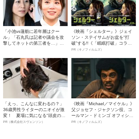
「小池vs蓮舫に若年層はクー
《映画『シェルター』》ジェイ
ル」「石丸氏は記者や議会を攻
ソン・ステイサムがお盆を“打
撃してネットの第三者を…」三
破”する!!《「眠眠打破」コラ
浦瑠麗・鈴木涼美が分析する都
ボ》
PR（キノフィルムズ）
知事選
「えっ、こんなに変わるの？」
《映画『Michael／マイケル』》
36歳男性ライターのニオイが激
父ジョセフ・ジャクソン役、コ
変！ 夏場に気になる“頭皮のニ
ールマン・ドミンゴ オフィシャ
オイ”や“ベタつき”を解消す
ルインタビュー“観客を魅了した
PR（株式会社スヴェンソン）
PR（キノフィルムズ）
る、“ウィッグのスペシャリス
名優、複雑な父親像への想いを
ト”が生み出した徹底ケアとは
語る”《日本興収70億円突破》