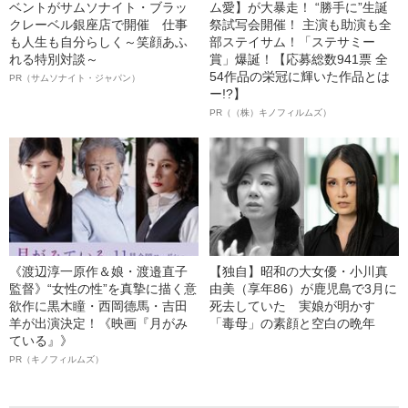
ベントがサムソナイト・ブラッ
ム愛】が大暴走！ “勝手に”生誕
クレーベル銀座店で開催 仕事
祭試写会開催！ 主演も助演も全
も人生も自分らしく～笑顔あふ
部ステイサム！「ステサミー
れる特別対談～
賞」爆誕！【応募総数941票 全
54作品の栄冠に輝いた作品とは
PR（サムソナイト・ジャパン）
ー!?】
PR（（株）キノフィルムズ）
《渡辺淳一原作＆娘・渡邉直子
【独自】昭和の大女優・小川真
監督》“女性の性”を真摯に描く意
由美（享年86）が鹿児島で3月に
欲作に黒木瞳・西岡德馬・吉田
死去していた 実娘が明かす
羊が出演決定！《映画『月がみ
「毒母」の素顔と空白の晩年
ている』》
PR（キノフィルムズ）