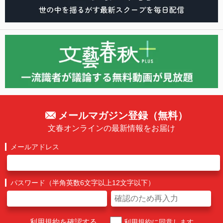
メールマガジン登録（無料）
文春オンラインの最新情報をお届け
メールアドレス
パスワード（半角英数6文字以上12文字以下）
利用規約を確認する
利用規約に同意します