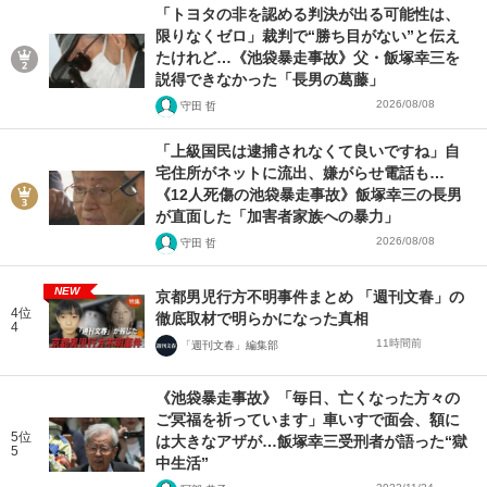
「トヨタの非を認める判決が出る可能性は、
限りなくゼロ」裁判で“勝ち目がない”と伝え
たけれど…《池袋暴走事故》父・飯塚幸三を
説得できなかった「長男の葛藤」
2026/08/08
守田 哲
「上級国民は逮捕されなくて良いですね」自
宅住所がネットに流出、嫌がらせ電話も…
《12人死傷の池袋暴走事故》飯塚幸三の長男
が直面した「加害者家族への暴力」
2026/08/08
守田 哲
NEW
京都男児行方不明事件まとめ 「週刊文春」の
4位
徹底取材で明らかになった真相
4
11時間前
「週刊文春」編集部
《池袋暴走事故》「毎日、亡くなった方々の
ご冥福を祈っています」車いすで面会、額に
5位
は大きなアザが…飯塚幸三受刑者が語った“獄
5
中生活”