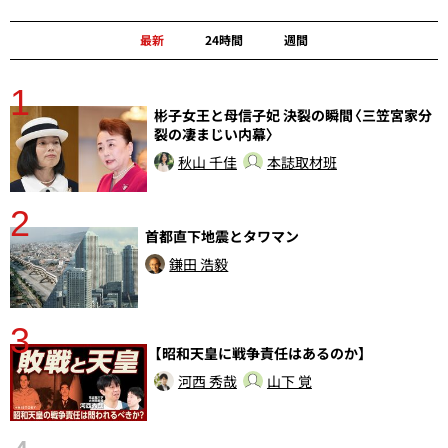
最新
24時間
週間
1
分
彬子女王と母信子妃 決裂の瞬間〈三笠宮家分
裂の凄まじい内幕〉
秋山 千佳
本誌取材班
2
首都直下地震とタワマン
鎌田 浩毅
3
【昭和天皇に戦争責任はあるのか】
河西 秀哉
山下 覚