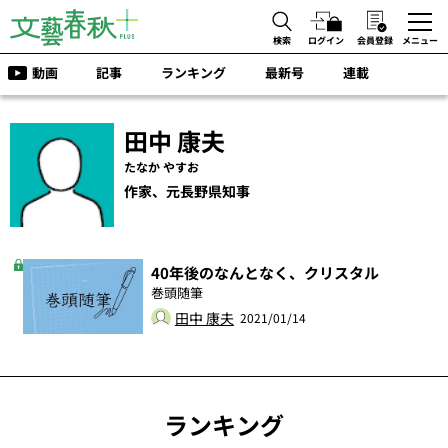
検索
ログイン
会員登録
メニュー
動画
記事
ランキング
最新号
連載
田中 康夫
たなか やすお
作家、元長野県知事
40年後のなんとなく、クリスタル
巻頭随筆
田中 康夫
2021/01/14
ランキング