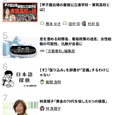
4
【甲子園出場の最強公立進学校・東筑高校と
さ
は】
実
樫本 ゆき
田中 仰
村井 弦
5
息を潜める財務省、看板政策の迷走、女性総
裁の可能性、仇敵が会長に
「文藝春秋」編集部
6
【す】「座り込み」を辞書が「定義」するわけじ
し
ゃない
飯間 浩明
7
林真理子「黄金の70代を愉しむ6つの極意」
林 真理子