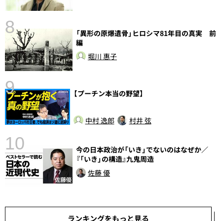
8
「異形の原爆遺骨」ヒロシマ81年目の真実 前
前
編
堀川 惠子
9
【プーチン本当の野望】
中村 逸郎
村井 弦
10
今の日本政治が「いき」でないのはなぜか／
『「いき」の構造』九鬼周造
佐藤 優
ランキングをもっと見る