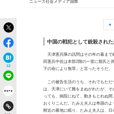
ニュース
社会
メディア
国際
中国の戦犯として銃殺された
天津憲兵隊の訊問はその年の暮まで続
田憲兵中佐は本部2階の一室に殷氏と
12
下の命により無罪」と言ったそうだ。
この被告生活のうち、それでもただ
は、天津にいて難をまぬがれたが、そ
っても、病院にねて、動きもとれぬ間
おくりこんだ。たみえ夫人は奇蹟のよ
附近の募地に眠り、たみえ夫人は、日