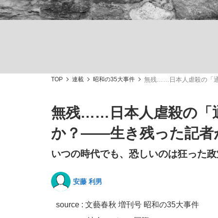
TOP
連載
昭和の35大事件
無残……日本人虐殺の「
「敗因分析は一切聞かれなかった」侍ジャパン選
キングの誕生を、目撃せよ。
無残……日本人虐殺の「
か？――生き残った記者
いつの時代でも、恐しいのは狂った政
the Style
安藤 利男
source : 文藝春秋 増刊号 昭和の35大事件
「目標達成できなかったからと言って…」サッ