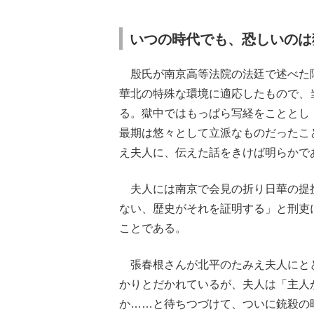
いつの時代でも、恐しいのは
殷氏が南京高等法院の法廷で述べた
華北の特殊な環境に適応したもので、
る。獄中ではもっぱら写経をこととし
最期は悠々として立派なものだったこ
え夫人に、伝えた話をきけば明らかで
夫人には南京で会見の折り日華の提
ない、歴史がそれを証明する」と刑吏
ことである。
張春根さんが北平のたみえ夫人にとど
かりとだかれているが、夫人は「主人
か……と待ちつづけて、ついに銃殺の