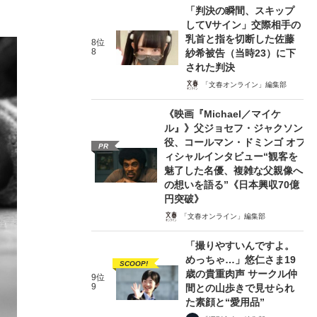
「判決の瞬間、スキップ
してVサイン」交際相手の
乳首と指を切断した佐藤
8位
8
紗希被告（当時23）に下
された判決
「文春オンライン」編集部
《映画『Michael／マイケ
ル』》父ジョセフ・ジャクソン
役、コールマン・ドミンゴ オフ
PR
ィシャルインタビュー“観客を
魅了した名優、複雑な父親像へ
の想いを語る”《日本興収70億
円突破》
「文春オンライン」編集部
「撮りやすいんですよ。
めっちゃ…」悠仁さま19
SCOOP!
歳の貴重肉声 サークル仲
9位
9
間との山歩きで見せられ
た素顔と“愛用品”