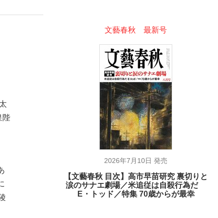
文藝春秋 最新号
太
皇陛
2026年7月10日 発売
あ
【文藝春秋 目次】高市早苗研究 裏切りと
に
涙のサナエ劇場／米追従は自殺行為だ
E・トッド／特集 70歳からが最幸
陵