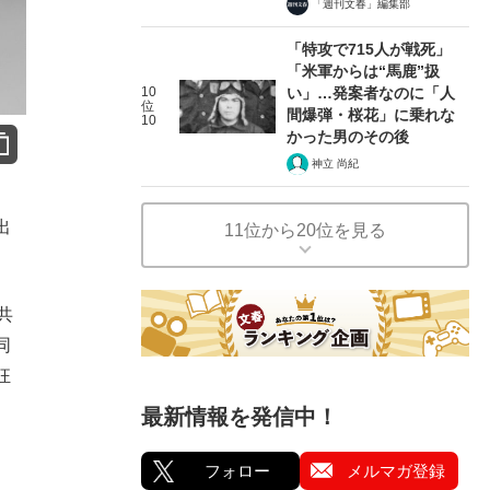
「週刊文春」編集部
「特攻で715人が戦死」
「米軍からは“馬鹿”扱
10
い」…発案者なのに「人
位
間爆弾・桜花」に乗れな
10
かった男のその後
神立 尚紀
出
11位から20位を見る
共
同
狂
最新情報を発信中！
、
フォロー
メルマガ登録