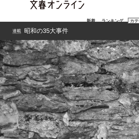
新着
ランキング
カテ
昭和の35大事件
連載
スクープ
ニュー
おすすめのキ
#藤田晋
#三
#玉木雄一郎
「90%は失敗する。でも…」本田圭佑が初め
終戦から81年