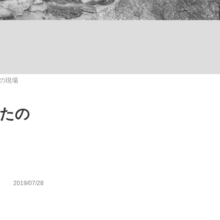
ない資産運用のすべて
の現場
が悲しい」『北の国から』倉本聰氏（91...
ったの
2019/07/28