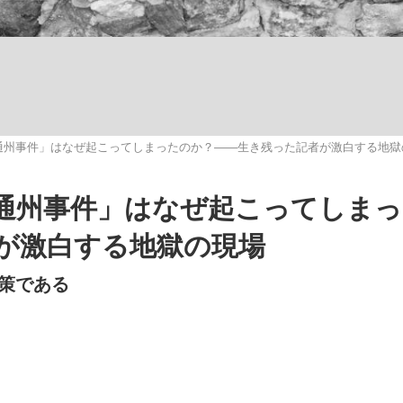
いまさら聞け
通州事件」はなぜ起こってしまったのか？――生き残った記者が激白する地獄
手が証言した“NPB聞...
「クマが悪者扱いされているの
通州事件」はなぜ起こってしま
が激白する地獄の現場
策である
もっと見る
カー日本代表・森保一監督...