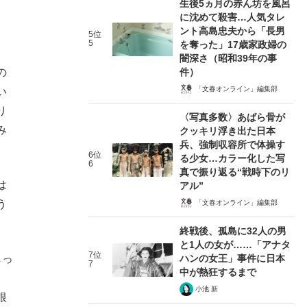
生後5ヵ月の赤ん坊を風呂
に沈めて殺害…人気タレ
ント高島忠夫から「長男
5位
5
を奪った」17歳家政婦の
闇深さ（昭和39年の事
件）
の
「文春オンライン」編集部
い
り
〈写真多数〉あばら骨が
み
クッキリ浮き出た日本
兵、強制収容所で体操す
6位
る少女…カラー化した写
6
真で振り返る“戦時下のリ
は
アル”
う
「文春オンライン」編集部
終戦後、孤島に32人の男
と1人の女が……「アナタ
7位
ハンの女王」事件に日本
しっ
7
中が熱狂するまで
小池 新
根