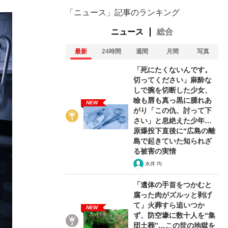
「ニュース」記事のランキング
ニュース
総合
最新
24時間
週間
月間
写真
「死にたくないんです。
切ってください」麻酔な
しで腕を切断した少女、
瞼も唇も真っ黒に腫れあ
NEW
がり「この仇、討って下
さい」と息絶えた少年…
原爆投下直後に“広島の離
島で起きていた知られざ
る被害の実情
永井 均
「遺体の手首をつかむと
腐った肉がズルッと剥げ
て」火葬すら追いつか
NEW
ず、防空壕に数十人を“集
団土葬”…この世の地獄を