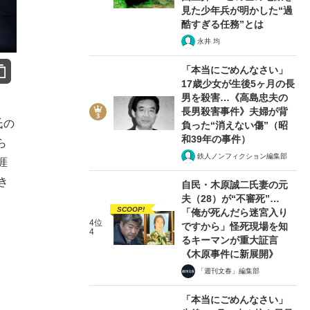
見た少年兵が明かした“過
酷すぎる任務”とは
永井 均
「本当にごめんなさい」
17歳少女が生後5ヶ月の長
男を殺害…《高島忠夫の
長男殺害事件》夫婦が背
氏の
負った“消えない傷”（昭
和39年の事件）
ら
鉄人ノンフィクション編集部
涯
き
自民・木原誠二氏妻の元
夫（28）が“不審死”…
SCOOP!
「俺が死んだら迷宮入り
4位
ですから」怪死現場を知
4
るキーマンが重大証言
《木原事件に新展開》
「週刊文春」編集部
「本当にごめんなさい」