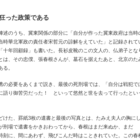
狂った政策である
陣述のうち、冀東関係の部分に「自分が作った冀東政府は当時
当時華北軍政の責任者宋哲元の諒解をえていた」と記録されて
「十年回顧録」も書いた。長衫皮靴のこの文人の、仏弟子とな
とは、その忠僕、張春根さんが、墓石を据えたあと、北京のた
ある。
携の必要をあくまで説き、最後の死刑場では、「自分は戦犯で
に語り御苦労だった！ といって悠然と世を去って行ったとい
けた、罫紙3枚の遺書と最後の写真とは、たみえ夫人の胸に
が刑場で遺書をかきおわってから、春根はまだ来ぬか、まだ
時刻に、間にあわず、飛びこんだ時はこときれていた。この春