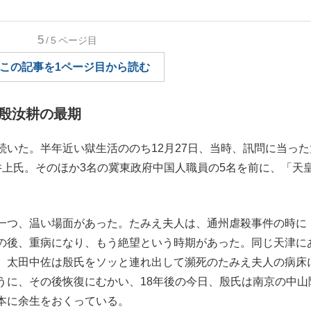
もっと見る
5
/5
ページ目
この記事を1ページ目から読む
殷汝耕の最期
いた。半年近い獄生活ののち12月27日、当時、訊問に当った
井上氏。そのほか3名の冀東政府中国人職員の5名を前に、「天
一つ、温い場面があった。たみえ夫人は、通州虐殺事件の時に
の後、重病になり、もう絶望という時期があった。同じ天津に
、太田中佐は殷氏をソッと連れ出して瀕死のたみえ夫人の病床
うに、その後恢復にむかい、18年後の今日、殷氏は南京の中山
本に余生をおくっている。