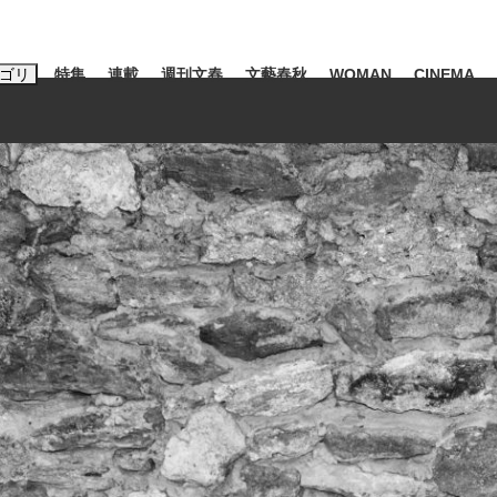
ゴリ
特集
連載
週刊文春
文藝春秋
WOMAN
CINEMA
キーワード入力
ス
エンタメ
ライフ
ビジネス
ーワードタグ一覧
山凌輝
#高市早苗
#後藤真希
#森岡毅
#城彰二
#内田有紀
観る将棋、読
#亀和田武
て明かした日本代表監督に...
「最悪の空気のまま解散」W