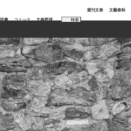
週刊文春
文藝春秋
読書
コミック
文春野球
検索
電子版
PLUS
インタビュー
読書
#松田聖子
む将棋
BC日本代表“敗戦”の真実 選手が明かす...