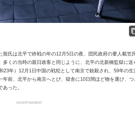
殷氏は北平で終戦の年の12月5日の夜、団民政府の要人載笠
、多くの当時の親日政客と同じように、北平の北新橋監獄に送
和23年）12月1日中国の戦犯として南京で銃殺され、59年の生
一年前、北平から南京へとび、獄舎に10日間ほど物を運び、つ
であった。
ADVERTISEMENT