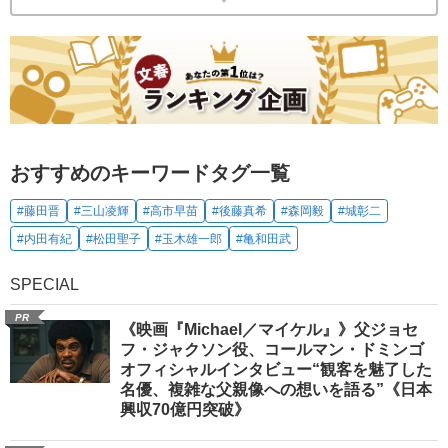
おすすめのキーワードタグ一覧
#藤田晋
#三山凌輝
#高市早苗
#後藤真希
#森岡毅
#城彰二
#内田有紀
#松田聖子
#玉木雄一郎
#亀和田武
SPECIAL
PR
《映画『Michael／マイケル』》父ジョセ
フ・ジャクソン役、コールマン・ドミンゴ
オフィシャルインタビュー“観客を魅了した
名優、複雑な父親像への想いを語る”《日本
興収70億円突破》