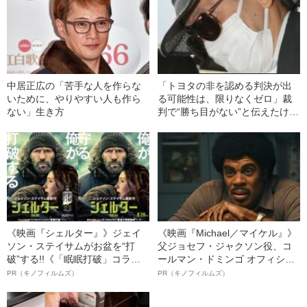
中居正広の「苦手な人を作らな
「トヨタの非を認める判決が出
いために、やりやすい人も作ら
る可能性は、限りなくゼロ」裁
ない」生き方
判で“勝ち目がない”と伝えたけれ
ど…《池袋暴走事故》父・飯塚
幸三を説得できなかった「長男
の葛藤」
《映画『シェルター』》ジェイ
《映画『Michael／マイケル』》
ソン・ステイサムがお盆を“打
父ジョセフ・ジャクソン役、コ
破”する!!《「眠眠打破」コラ
ールマン・ドミンゴ オフィシャ
ボ》
ルインタビュー“観客を魅了した
PR（キノフィルムズ）
PR（キノフィルムズ）
名優、複雑な父親像への想いを
語る”《日本興収70億円突破》