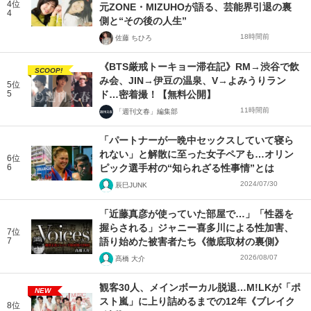
4位
元ZONE・MIZUHOが語る、芸能界引退の裏
4
側と“その後の人生”
18時間前
佐藤 ちひろ
《BTS厳戒トーキョー滞在記》RM→渋谷で飲
SCOOP!
み会、JIN→伊豆の温泉、V→よみうりラン
5位
5
ド…密着撮！【無料公開】
11時間前
「週刊文春」編集部
「パートナーが一晩中セックスしていて寝ら
れない」と解散に至った女子ペアも…オリン
6位
6
ピック選手村の“知られざる性事情”とは
2024/07/30
辰巳JUNK
「近藤真彦が使っていた部屋で…」「性器を
握らされる」ジャニー喜多川による性加害、
7位
7
語り始めた被害者たち《徹底取材の裏側》
2026/08/07
髙橋 大介
観客30人、メインボーカル脱退…M!LKが「ポ
NEW
スト嵐」に上り詰めるまでの12年《ブレイク
8位