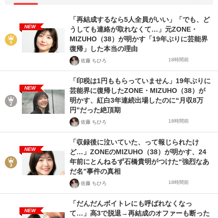
「再結成するなら5人全員がいい」「でも、ど
NEW
うしても連絡が取れなくて…」元ZONE・
MIZUHO（38）が明かす「19年ぶりに芸能界
復帰」した本当の理由
18時間前
佐藤 ちひろ
「印税は1円ももらっていません」19年ぶりに
NEW
芸能界に復帰したZONE・MIZUHO（38）が
明かす、紅白3年連続出場したのに“月収8万
円”だった絶頂期
18時間前
佐藤 ちひろ
「収録後に泣いていた、って報じられたけ
NEW
ど…」ZONEのMIZUHO（38）が明かす、24
年前にとんねるず石橋貴明がつけた“強烈なあ
だ名”事件の真相
18時間前
佐藤 ちひろ
「だんだんボイトレにも呼ばれなくなっ
NEW
て…」高3で脱退→再結成のオファーも断った