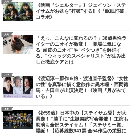
PR
《映画『シェルター』》ジェイソン・ステ
イサムがお盆を“打破”する!!《「眠眠打破」
コラボ》
PR
「えっ、こんなに変わるの？」36歳男性ラ
イターのニオイが激変！ 夏場に気にな
る“頭皮のニオイ”や“ベタつき”を解消す
る、“ウィッグのスペシャリスト”が生み出
した徹底ケアとは
PR
《渡辺淳一原作＆娘・渡邉直子監督》“女性
の性”を真摯に描く意欲作に黒木瞳・西岡德
馬・吉田羊が出演決定！《映画『月がみて
いる』》
PR
《祝59歳》日本中の【ステイサム愛】が大
暴走！ “勝手に”生誕祭試写会開催！ 主演も
助演も全部ステイサム！「ステサミー賞」
爆誕！【応募総数941票 全54作品の栄冠に