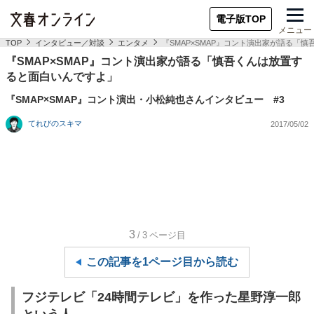
電子版TOP
メニュー
TOP
インタビュー／対談
エンタメ
『SMAP×SMAP』コント演出家が語る「
『SMAP×SMAP』コント演出家が語る「慎吾くんは放置す
ると面白いんですよ」
『SMAP×SMAP』コント演出・小松純也さんインタビュー #3
てれびのスキマ
2017/05/02
3
/3
ページ目
この記事を1ページ目から読む
フジテレビ「24時間テレビ」を作った星野淳一郎