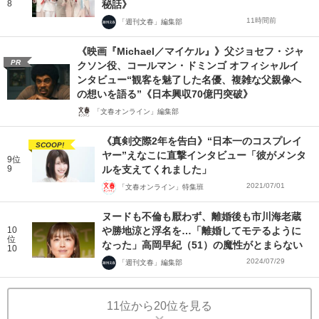
8
秘話》
11時間前
「週刊文春」編集部
《映画『Michael／マイケル』》父ジョセフ・ジャ
PR
クソン役、コールマン・ドミンゴ オフィシャルイ
ンタビュー“観客を魅了した名優、複雑な父親像へ
の想いを語る”《日本興収70億円突破》
「文春オンライン」編集部
《真剣交際2年を告白》“日本一のコスプレイ
SCOOP!
ヤー”えなこに直撃インタビュー「彼がメンタ
9位
9
ルを支えてくれました」
2021/07/01
「文春オンライン」特集班
ヌードも不倫も厭わず、離婚後も市川海老蔵
10
や勝地涼と浮名を…「離婚してモテるように
位
なった」高岡早紀（51）の魔性がとまらない
10
2024/07/29
「週刊文春」編集部
11位から20位を見る