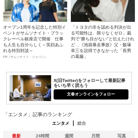
オープン1周年を記念した特別イ
「トヨタの非を認める判決が出
ベントがサムソナイト・ブラッ
る可能性は、限りなくゼロ」裁
クレーベル銀座店で開催 仕事
判で“勝ち目がない”と伝えたけれ
も人生も自分らしく～笑顔あふ
ど…《池袋暴走事故》父・飯塚
れる特別対談～
幸三を説得できなかった「長男
の葛藤」
PR（サムソナイト・ジャパン）
X(旧Twitter)をフォローして最新記事
をいち早く読もう
文春オンラインをフォロー
「エンタメ」記事のランキング
エンタメ
総合
最新
24時間
週間
月間
写真