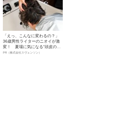
「えっ、こんなに変わるの？」
36歳男性ライターのニオイが激
変！ 夏場に気になる“頭皮のニ
オイ”や“ベタつき”を解消す
PR（株式会社スヴェンソン）
る、“ウィッグのスペシャリス
ト”が生み出した徹底ケアとは