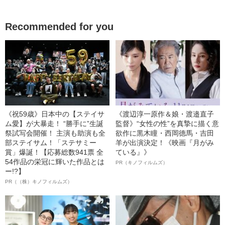
Recommended for you
《祝59歳》日本中の【ステイサ
《渡辺淳一原作＆娘・渡邉直子
ム愛】が大暴走！ “勝手に”生誕
監督》“女性の性”を真摯に描く意
祭試写会開催！ 主演も助演も全
欲作に黒木瞳・西岡德馬・吉田
部ステイサム！「ステサミー
羊が出演決定！《映画『月がみ
賞」爆誕！【応募総数941票 全
ている』》
54作品の栄冠に輝いた作品とは
PR（キノフィルムズ）
ー!?】
PR（（株）キノフィルムズ）