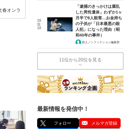
「逮捕のきっかけは腐乱
文春オンラ
した男性遺体」わずか1ヶ
月半で8人殺害…お金持ち
10
の子供が「日本最悪の殺
位
10
人犯」になった理由（昭
和40年の事件）
鉄人ノンフィクション編集部
11位から20位を見る
最新情報を発信中！
フォロー
メルマガ登録