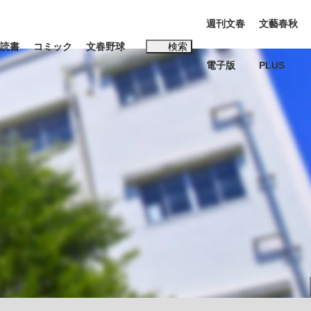
週刊文春
文藝春秋
読書
コミック
文春野球
検索
電子版
PLUS
インタビュー
読書
#松田聖子
む将棋
BC日本代表“敗戦”の真実 選手が明かす...