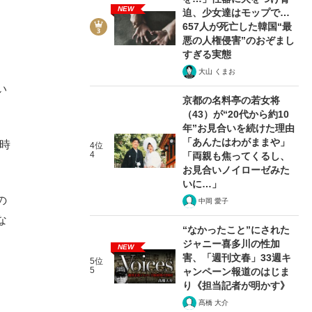
NEW
迫、少女達はモップで…
、
657人が死亡した韓国“最
悪の人権侵害”のおぞまし
すぎる実態
大山 くまお
い
京都の名料亭の若女将
（43）が“20代から約10
年”お見合いを続けた理由
「あんたはわがままや」
時
4位
4
「両親も焦ってくるし、
お見合いノイローゼみた
いに…」
の
中岡 愛子
な
“なかったこと”にされた
ジャニー喜多川の性加
NEW
害、「週刊文春」33週キ
5位
5
ャンペーン報道のはじま
り《担当記者が明かす》
髙橋 大介