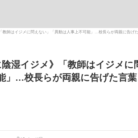
いまさら聞け
「教師はイジメに問えない」「異動は人事上不可能」…校長らが両親に告げ
手が証言した“NPB聞...
「クマが悪者扱いされているの
に陰湿イジメ》「教師はイジメに
能」…校長らが両親に告げた言葉
もっと見る
カー日本代表・森保一監督...