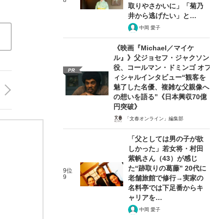
8
取りやさかいに」「菊乃
井から逃げたい」と…
中岡 愛子
《映画『Michael／マイケ
ル』》父ジョセフ・ジャクソン
役、コールマン・ドミンゴ オフ
PR
ィシャルインタビュー“観客を
魅了した名優、複雑な父親像へ
の想いを語る”《日本興収70億
円突破》
「文春オンライン」編集部
「父としては男の子が欲
しかった」若女将・村田
紫帆さん（43）が感じ
た“跡取りの葛藤” 20代に
9位
9
老舗旅館で修行→実家の
名料亭では下足番からキ
ャリアを…
中岡 愛子