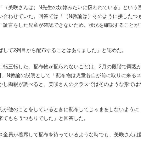
（美咲さんは）N先生の奴隷みたいに扱われている」という
い合わせていた。回答では「（N教諭は）そのように接したつ
「証言をした児童が確認できないため、状況を確認することが
して2列目から配布することはありました」と認めた。
転三転した。配布物が配られないことは、2月の段階で両親
7日、N教諭の説明として「配布物は児童各自が前に取りに来る
かし両親が調べると、美咲さんのクラスではそのような形では
んが他のことをしているときに配布してじゃまをしないように
来てもらうつもりでした」と回答した。
ス全員が着席して配布を待っているような時でも、美咲さんは