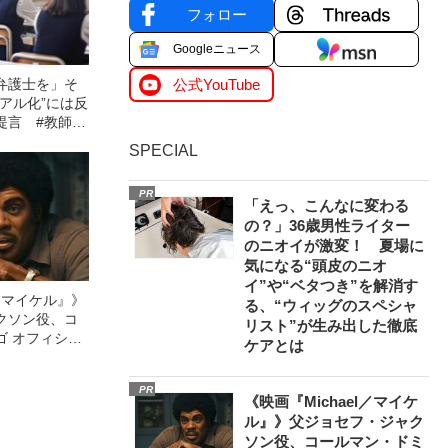
フォロー
Googleニュース
弁護士を」そ
公式YouTube
アル化”には反
提言 #教師の
SPECIAL
PR
「えっ、こんなに変わる
の？」36歳男性ライター
のニオイが激変！ 夏場に
気になる“頭皮のニオ
イ”や“ベタつき”を解消す
l／マイケル』》
る、“ウィッグのスペシャ
クソン役、コ
リスト”が生み出した徹底
ゴ オフィシャ
ケアとは
観客を魅了した
像への想いを
PR
0億円突破》
《映画『Michael／マイケ
ル』》父ジョセフ・ジャク
ソン役、コールマン・ドミ