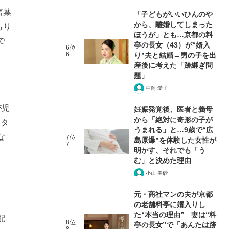
言葉
「子どもがいいひんのや
から、離婚してしまった
もり
ほうが」とも…京都の料
で
亭の長女（43）が“婿入
6位
6
り”夫と結婚→男の子を出
産後に考えた「跡継ぎ問
題」
中岡 愛子
が児
妊娠発覚後、医者と義母
から「絶対に奇形の子が
スタ
うまれる」と…9歳で“広
な
7位
島原爆”を体験した女性が
7
明かす、それでも「う
む」と決めた理由
小山 美砂
元・商社マンの夫が京都
の老舗料亭に婿入りし
た“本当の理由” 妻は“料
配
8位
亭の長女”で「あんたは跡