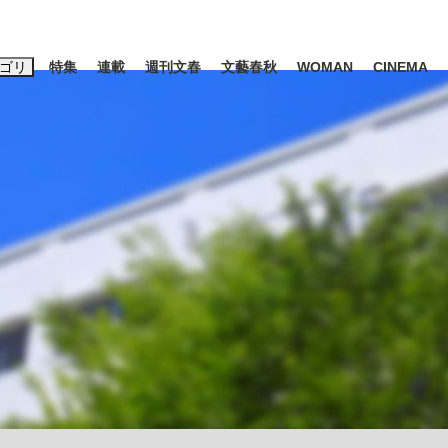
ゴリ
特集
連載
週刊文春
文藝春秋
WOMAN
CINEMA
キーワード入力
ス
エンタメ
ライフ
ビジネス
ーワードタグ一覧
山凌輝
#高市早苗
#後藤真希
#森岡毅
#城彰二
#内田有紀
観る将棋、読
#亀和田武
て明かした日本代表監督に...
「最悪の空気のまま解散」W