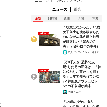
「ニュース」記事のランキング
ニュース
総合
最新
24時間
週間
月間
写真
「殺意はなかった」19歳
女子高生を強姦殺害した
NEW
せ
のになぜ…裁判所と検察
が対立した「驚きの判
決」（昭和42年の事件）
鉄人ノンフィクション編集部
3万8千人を“恐怖で支
配”した男の正体は…「神
NEW
に代わりお前たちを罰す
る」日本で知られていな
い“韓国版アウシュビッ
ツ”の不条理な結末
大山 くまお
「14歳の少年に挿入
く
を…」性器に火をつけ脅