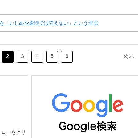
を「いじめや虐待では問えない」という理屈
2
3
4
5
6
次へ
ォローをクリ