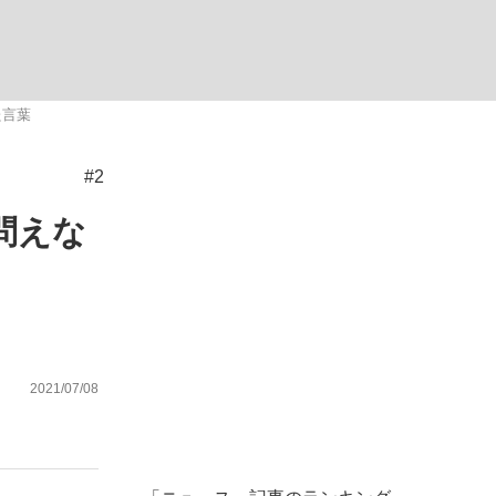
ない資産運用のすべて
た言葉
#2
が悲しい」『北の国から』倉本聰氏（91...
問えな
2021/07/08