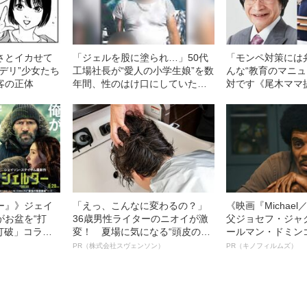
さとイカせて
「ジェルを股に塗られ…」50代
「モンペ対策には
デリ”少女たち
工場社長が“愛人の小学生娘”を数
んな“教育のマニュ
客の正体
年間、性のはけ口にしていた卑
対です《尾木ママ
劣犯行の真相《大阪・少女強制
バトン問題》
性交》
ー』》ジェイ
「えっ、こんなに変わるの？」
《映画『Michae
がお盆を“打
36歳男性ライターのニオイが激
父ジョセフ・ジャ
眠打破」コラ
変！ 夏場に気になる“頭皮のニ
ールマン・ドミン
オイ”や“ベタつき”を解消す
ルインタビュー“
PR（株式会社スヴェンソン）
PR（キノフィルムズ）
る、“ウィッグのスペシャリス
名優、複雑な父親
ト”が生み出した徹底ケアとは
語る”《日本興収7