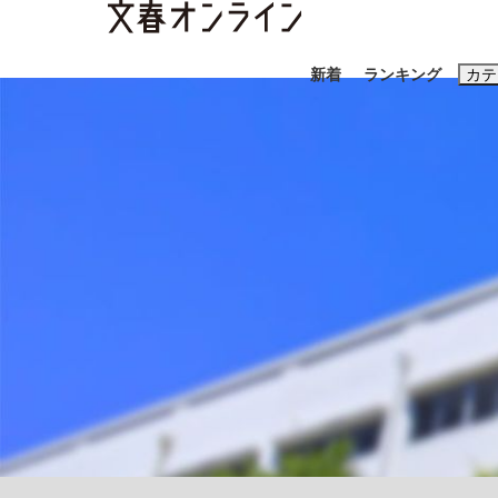
新着
ランキング
カテ
スクープ
ニュー
おすすめのキ
#藤田晋
#三
#玉木雄一郎
「90%は失敗する。でも…」本田圭佑が初め
終戦から81年