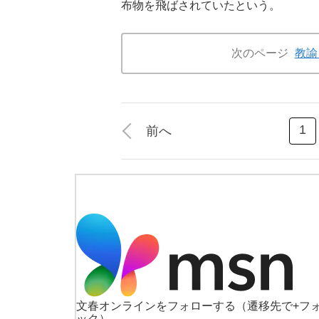
布物を飛ばされていたという。
次のページ
教諭
1
前へ
文春オンラインをフォローする
（遷移先で+フ
ック）