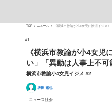
TOP
ニュース
《横浜市教諭が小4女児に陰湿イジメ》
#1
「敗因分析は一切聞かれなかった」侍ジャパン選
キングの誕生を、目撃せよ。
《横浜市教諭が小4女児
い」「異動は人事上不可
横浜市教諭小4女児イジメ #2
the Style
坂田 拓也
ニュース
社会
「目標達成できなかったからと言って…」サッ