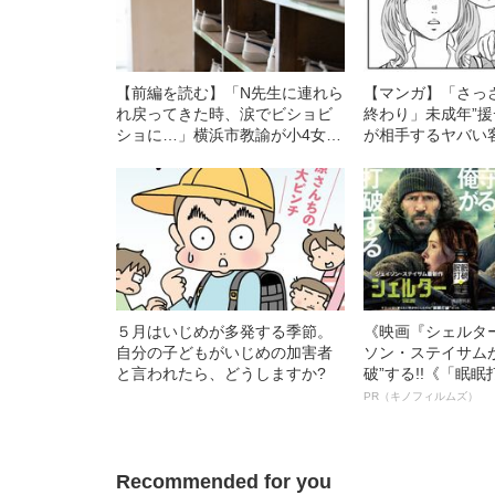
【前編を読む】「N先生に連れら
【マンガ】「さっ
れ戻ってきた時、涙でビショビ
終わり」未成年”援
ショに…」横浜市教諭が小4女児
が相手するヤバい
に壮絶イジメ
５月はいじめが多発する季節。
《映画『シェルタ
自分の子どもがいじめの加害者
ソン・ステイサム
と言われたら、どうしますか?
破”する!!《「眠
ボ》
PR（キノフィルムズ）
Recommended for you