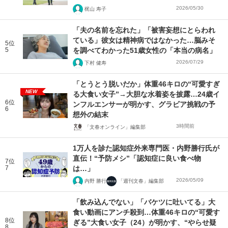
2026/05/30
梶山 寿子
「夫の名前を忘れた」「被害妄想にとらわれ
ている」彼女は精神病ではなかった…脳みそ
5位
5
を調べてわかった51歳女性の「本当の病名」
2026/07/29
下村 健寿
「とうとう脱いだか」体重46キロの“可愛すぎ
NEW
る大食い女子”→大胆な水着姿を披露…24歳イ
6位
ンフルエンサーが明かす、グラビア挑戦の予
6
想外の結末
3時間前
「文春オンライン」編集部
1万人を診た認知症外来専門医・内野勝行氏が
直伝！“予防メシ”「認知症に良い食べ物
7位
7
は…」
2026/05/09
内野 勝行
「週刊文春」編集部
「飲み込んでない」「バケツに吐いてる」大
食い動画にアンチ殺到…体重46キロの“可愛す
8位
ぎる”大食い女子（24）が明かす、“やらせ疑
8