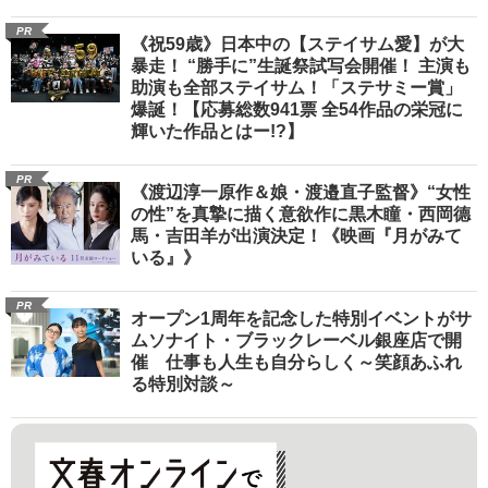
PR
《祝59歳》日本中の【ステイサム愛】が大
暴走！ “勝手に”生誕祭試写会開催！ 主演も
助演も全部ステイサム！「ステサミー賞」
爆誕！【応募総数941票 全54作品の栄冠に
輝いた作品とはー!?】
PR
《渡辺淳一原作＆娘・渡邉直子監督》“女性
の性”を真摯に描く意欲作に黒木瞳・西岡德
馬・吉田羊が出演決定！《映画『月がみて
いる』》
PR
オープン1周年を記念した特別イベントがサ
ムソナイト・ブラックレーベル銀座店で開
催 仕事も人生も自分らしく～笑顔あふれ
る特別対談～