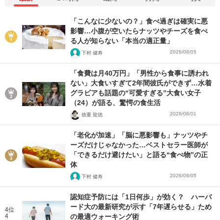
「こんなに少ないの？」食べ過ぎは確実に悪
影響…小腹が空いたらナッツやチーズを食べ
る人が知らない「本当の適正量」
2026/08/05
下村 健寿
「食費は月40万円」「男性から食事に誘われ
ない」大食いすぎて2年間彼氏ができず…水着
グラビアも話題の“可愛すぎる”大食い女子
（24）が語る、驚愕の食生活
2026/08/01
徳重 龍徳
「老化が加速」「脳に悪影響も」ナッツやチ
ーズだけじゃなかった…ベストセラー医師が
「できるだけ避けたい」と語る“食べ物”の正
体
2026/08/05
下村 健寿
認知症予防には「1日何歩」が効く？ ハーバ
ード大の最新研究が示す「7年遅らせる」ため
4位
4
の最適ウォーキング術