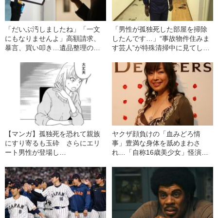
「だいぶ汚しましたね」「一文
「男性が孤独死した部屋を掃除
にもなりませんよ」高額請求、
したんです…」“事故物件住みま
暴言、買い叩き…遺品整理の現
す芸人”が特殊清掃中に見てしま
場で頻発する3つのトラブル
ったもの
【マンガ】孤独死を恐れて親族
ヤクザ顔負けの「血みどろ情
にすり寄るも玉砕 さらにエリ
事」豊満な身体を舐めまわさ
ート男性が登場し…
れ…「自称16歳美少女」怪演
中、かたせ梨乃（69）の美しす
ぎる“熟れ方”