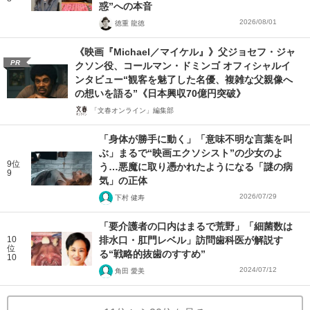
惑”への本音
2026/08/01
徳重 龍徳
《映画『Michael／マイケル』》父ジョセフ・ジャ
PR
クソン役、コールマン・ドミンゴ オフィシャルイ
ンタビュー“観客を魅了した名優、複雑な父親像へ
の想いを語る”《日本興収70億円突破》
「文春オンライン」編集部
「身体が勝手に動く」「意味不明な言葉を叫
ぶ」まるで“映画エクソシスト”の少女のよ
9位
う…悪魔に取り憑かれたようになる「謎の病
9
気」の正体
2026/07/29
下村 健寿
「要介護者の口内はまるで荒野」「細菌数は
10
排水口・肛門レベル」訪問歯科医が解説す
位
る“戦略的抜歯のすすめ”
10
2024/07/12
角田 愛美