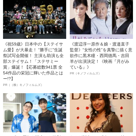
《祝59歳》日本中の【ステイサ
《渡辺淳一原作＆娘・渡邉直子
ム愛】が大暴走！ “勝手に”生誕
監督》“女性の性”を真摯に描く意
祭試写会開催！ 主演も助演も全
欲作に黒木瞳・西岡德馬・吉田
部ステイサム！「ステサミー
羊が出演決定！《映画『月がみ
賞」爆誕！【応募総数941票 全
ている』》
54作品の栄冠に輝いた作品とは
PR（キノフィルムズ）
ー!?】
PR（（株）キノフィルムズ）