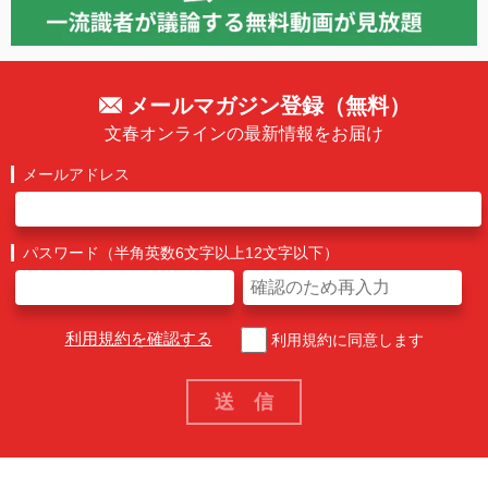
メールマガジン登録（無料）
文春オンラインの最新情報をお届け
メールアドレス
パスワード（半角英数6文字以上12文字以下）
利用規約を確認する
利用規約に同意します