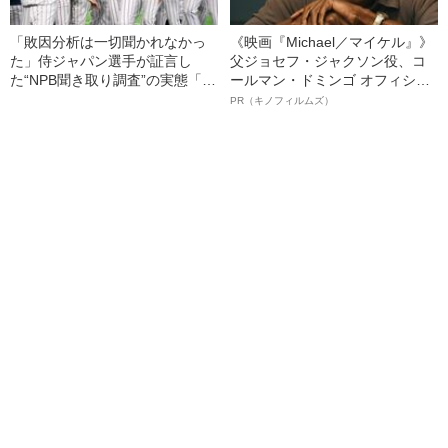
「敗因分析は一切聞かれなかっ
《映画『Michael／マイケル』》
た」侍ジャパン選手が証言し
父ジョセフ・ジャクソン役、コ
た“NPB聞き取り調査”の実態「選
ールマン・ドミンゴ オフィシャ
手から次期監督の要求は…」
ルインタビュー“観客を魅了した
PR（キノフィルムズ）
名優、複雑な父親像への想いを
語る”《日本興収70億円突破》