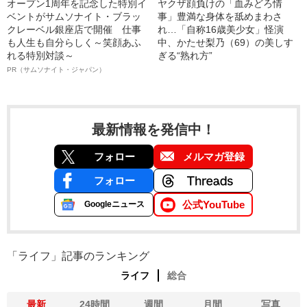
オープン1周年を記念した特別イ
ヤクザ顔負けの「血みどろ情
ベントがサムソナイト・ブラッ
事」豊満な身体を舐めまわさ
クレーベル銀座店で開催 仕事
れ…「自称16歳美少女」怪演
も人生も自分らしく～笑顔あふ
中、かたせ梨乃（69）の美しす
れる特別対談～
ぎる“熟れ方”
PR（サムソナイト・ジャパン）
最新情報を発信中！
フォロー
メルマガ登録
フォロー
公式YouTube
Googleニュース
「ライフ」記事のランキング
ライフ
総合
最新
24時間
週間
月間
写真