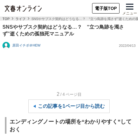
電子版TOP
メニュー
TOP
ライフ
SNSやサブスク契約はどうなる…？ “立つ鳥跡を濁さず”逝くための
SNSやサブスク契約はどうなる…？ “立つ鳥跡を濁さ
ず”逝くための孤独死マニュアル
原田イチボ＠HEW
2022/04/13
2
/4
ページ目
この記事を1ページ目から読む
エンディングノートの場所を“わかりやすく”して
おく