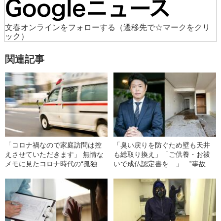
文春オンラインをフォローする
（遷移先で☆マークをクリ
ック）
関連記事
「コロナ禍なので家庭訪問は控
「臭い戻りを防ぐため壁も天井
えさせていただきます」 無情な
も総取り換え」「ご供養・お祓
メモに見たコロナ時代の“孤独死
いで成仏認定書を…」 ‟事故物
のリアル”
件”専門業者「成仏不動産」のリ
アル