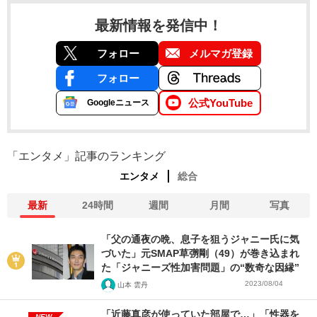
最新情報を発信中！
フォロー
メルマガ登録
フォロー
公式YouTube
Googleニュース
「エンタメ」記事のランキング
エンタメ
総合
最新
24時間
週間
月間
写真
「父の通夜の晩、息子を狙うジャニー氏に気
づいた」元SMAP草彅剛（49）が巻き込まれ
た「ジャニーズ性加害問題」の“数奇な因縁”
2023/08/04
山本 雲丹
「近藤真彦が使っていた部屋で…」「性器を
NEW