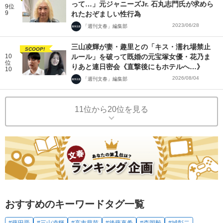
って…」元ジャニーズJr. 石丸志門氏が求めら
9位
9
れたおぞましい性行為
2023/06/28
「週刊文春」編集部
三山凌輝が妻・趣里との「キス・濡れ場禁止
SCOOP!
10
ルール」を破って既婚の元宝塚女優・花乃ま
位
りあと連日密会《直撃後にもホテルへ…》
10
2026/08/04
「週刊文春」編集部
11位から20位を見る
おすすめのキーワードタグ一覧