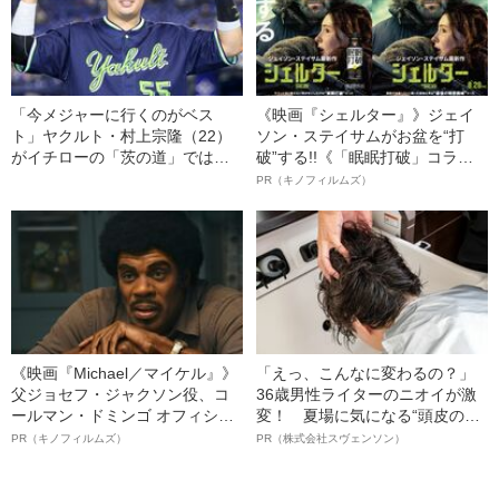
「今メジャーに行くのがベス
《映画『シェルター』》ジェイ
ト」ヤクルト・村上宗隆（22）
ソン・ステイサムがお盆を“打
がイチローの「茨の道」ではな
破”する!!《「眠眠打破」コラ
く大谷を目指すべき“納得の理由”
ボ》
PR（キノフィルムズ）
《映画『Michael／マイケル』》
「えっ、こんなに変わるの？」
父ジョセフ・ジャクソン役、コ
36歳男性ライターのニオイが激
ールマン・ドミンゴ オフィシャ
変！ 夏場に気になる“頭皮のニ
ルインタビュー“観客を魅了した
オイ”や“ベタつき”を解消す
PR（キノフィルムズ）
PR（株式会社スヴェンソン）
名優、複雑な父親像への想いを
る、“ウィッグのスペシャリス
語る”《日本興収70億円突破》
ト”が生み出した徹底ケアとは