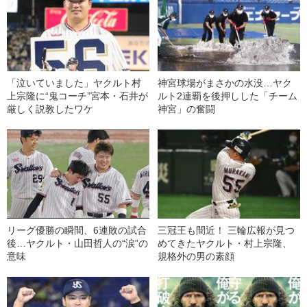
「泣いていました」ヤクルト村
神宮球場がまさかの水没…ヤク
上宗隆に“鬼コーチ”宮本・石井が
ルト2連覇を後押しした「チーム
厳しく説教したワケ
神宮」の奮闘
リーグ優勝の瞬間、6連敗の試合
三冠王も間近！ 三輪広報が見つ
後…ヤクルト・山田哲人の“涙”の
めてきたヤクルト・村上宗隆、
意味
規格外の男の素顔