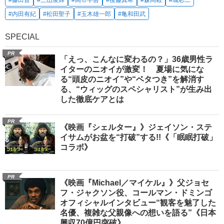
#藤田晋
#三山凌輝
#高市早苗
#後藤真希
#森岡毅
#城彰二
#内田有紀
#松田聖子
#玉木雄一郎
#亀和田武
SPECIAL
PR
「えっ、こんなに変わるの？」36歳男性ラ
イターのニオイが激変！ 夏場に気にな
る“頭皮のニオイ”や“ベタつき”を解消す
る、“ウィッグのスペシャリスト”が生み出
した徹底ケアとは
PR
《映画『シェルター』》ジェイソン・ステ
イサムがお盆を“打破”する!!《「眠眠打破」
コラボ》
PR
《映画『Michael／マイケル』》父ジョセ
フ・ジャクソン役、コールマン・ドミンゴ
オフィシャルインタビュー“観客を魅了した
名優、複雑な父親像への想いを語る”《日本
興収70億円突破》