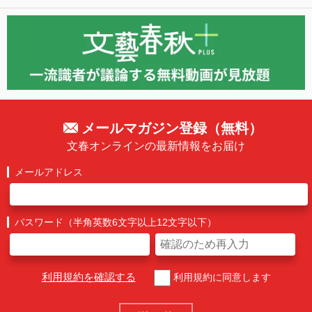
メールマガジン登録（無料）
文春オンラインの最新情報をお届け
メールアドレス
パスワード（半角英数6文字以上12文字以下）
利用規約を確認する
利用規約に同意します