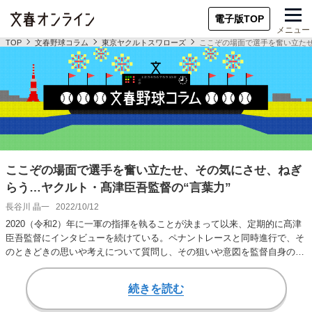
電子版TOP
メニュー
TOP
文春野球コラム
東京ヤクルトスワローズ
ここぞの場面で選手を奮い立たせ
ここぞの場面で選手を奮い立たせ、その気にさせ、ねぎ
らう…ヤクルト・髙津臣吾監督の“言葉力”
長谷川 晶一
2022/10/12
2020（令和2）年に一軍の指揮を執ることが決まって以来、定期的に髙津
臣吾監督にインタビューを続けている。ペナントレースと同時進行で、そ
のときどきの思いや考えについて質問し、その狙いや意図を監督自身の言
葉で説明をし…
続きを読む