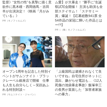
監督》“女性の性”を真摯に描く意
ム愛】が大暴走！ “勝手に”生誕
欲作に黒木瞳・西岡德馬・吉田
祭試写会開催！ 主演も助演も全
羊が出演決定！《映画『月がみ
部ステイサム！「ステサミー
ている』》
賞」爆誕！【応募総数941票 全
54作品の栄冠に輝いた作品とは
PR（キノフィルムズ）
ー!?】
PR（（株）キノフィルムズ）
オープン1周年を記念した特別イ
「上級国民は逮捕されなくて良
ベントがサムソナイト・ブラッ
いですね」自宅住所がネットに
クレーベル銀座店で開催 仕事
流出、嫌がらせ電話も…《12人
も人生も自分らしく～笑顔あふ
死傷の池袋暴走事故》飯塚幸三
れる特別対談～
の長男が直面した「加害者家族
への暴力」
PR（サムソナイト・ジャパン）