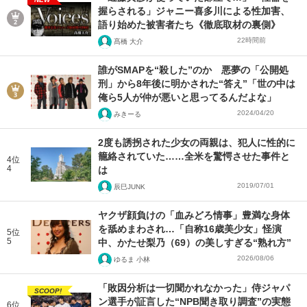
握らされる」ジャニー喜多川による性加害、
語り始めた被害者たち《徹底取材の裏側》
22時間前
髙橋 大介
誰がSMAPを“殺した”のか 悪夢の「公開処
刑」から8年後に明かされた“答え”「世の中は
俺ら5人が仲が悪いと思ってるんだよな」
2024/04/20
みきーる
2度も誘拐された少女の両親は、犯人に性的に
籠絡されていた……全米を驚愕させた事件と
4位
4
は
2019/07/01
辰巳JUNK
ヤクザ顔負けの「血みどろ情事」豊満な身体
を舐めまわされ…「自称16歳美少女」怪演
5位
5
中、かたせ梨乃（69）の美しすぎる“熟れ方”
2026/08/06
ゆるま 小林
「敗因分析は一切聞かれなかった」侍ジャパ
SCOOP!
ン選手が証言した“NPB聞き取り調査”の実態
6位