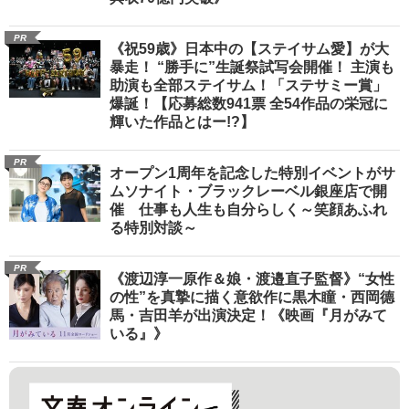
PR
《祝59歳》日本中の【ステイサム愛】が大
暴走！ “勝手に”生誕祭試写会開催！ 主演も
助演も全部ステイサム！「ステサミー賞」
爆誕！【応募総数941票 全54作品の栄冠に
輝いた作品とはー!?】
PR
オープン1周年を記念した特別イベントがサ
ムソナイト・ブラックレーベル銀座店で開
催 仕事も人生も自分らしく～笑顔あふれ
る特別対談～
PR
《渡辺淳一原作＆娘・渡邉直子監督》“女性
の性”を真摯に描く意欲作に黒木瞳・西岡德
馬・吉田羊が出演決定！《映画『月がみて
いる』》