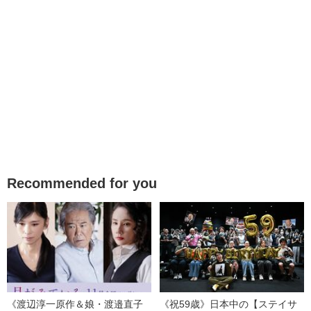
Recommended for you
《渡辺淳一原作＆娘・渡邉直子
《祝59歳》日本中の【ステイサ