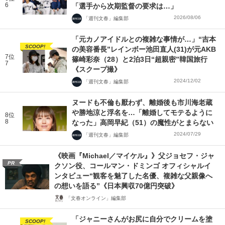
6
「選手から次期監督の要求は…」
2026/08/06
「週刊文春」編集部
「元カノアイドルとの複雑な事情が…」“吉本
SCOOP!
の美容番長”レインボー池田直人(31)が元AKB
7位
篠崎彩奈（28）と2泊3日“超親密”韓国旅行
7
《スクープ撮》
2024/12/02
「週刊文春」編集部
ヌードも不倫も厭わず、離婚後も市川海老蔵
や勝地涼と浮名を…「離婚してモテるように
8位
8
なった」高岡早紀（51）の魔性がとまらない
2024/07/29
「週刊文春」編集部
《映画『Michael／マイケル』》父ジョセフ・ジャ
PR
クソン役、コールマン・ドミンゴ オフィシャルイ
ンタビュー“観客を魅了した名優、複雑な父親像へ
の想いを語る”《日本興収70億円突破》
「文春オンライン」編集部
「ジャニーさんがお尻に自分でクリームを塗
SCOOP!