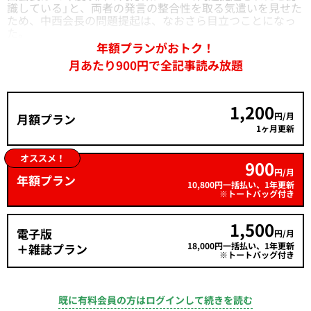
識している」と、両者の発言の整合性を取る気遣いを見せた
ため、中西会長の問題提起は、なおさら目立つことになっ
た。
年額プランがおトク！
月あたり900円で全記事読み放題
1,200
円/月
月額プラン
1ヶ月更新
オススメ！
900
円/月
年額プラン
10,800円一括払い、1年更新
※トートバッグ付き
1,500
電子版
円/月
18,000円一括払い、1年更新
＋雑誌プラン
※トートバッグ付き
既に有料会員の方はログインして続きを読む