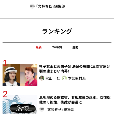
「文藝春秋」編集部
ランキング
最新
24時間
週間
1
分
彬子女王と母信子妃 決裂の瞬間〈三笠宮家分
裂の凄まじい内幕〉
秋山 千佳
本誌取材班
2
息を潜める財務省、看板政策の迷走、女性総
裁の可能性、仇敵が会長に
「文藝春秋」編集部