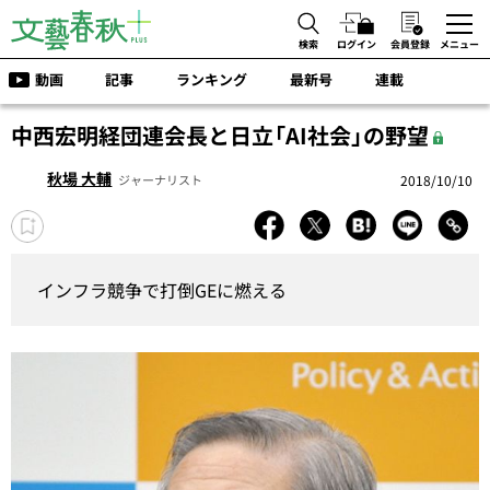
検索
ログイン
会員登録
メニュー
動画
記事
ランキング
最新号
連載
中西宏明経団連会長と日立「AI社会」の野望
秋場 大輔
2018/10/10
ジャーナリスト
インフラ競争で打倒GEに燃える