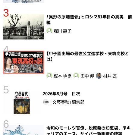
3
さ
「異形の原爆遺骨」ヒロシマ81年目の真実 前
実
編
堀川 惠子
4
【甲子園出場の最強公立進学校・東筑高校と
は】
樫本 ゆき
田中 仰
村井 弦
5
の
2026年8月号 目次
「文藝春秋」編集部
6
し
令和のモーレツ官僚、脱原発の知恵袋、準キ
ャリアのエース、サイバー新組織の陣容