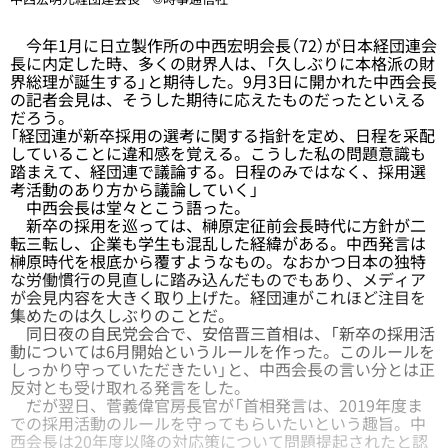
今年1月に日立製作所の中西宏明会長（72）が日本経団連会
長に内定した時、多くの財界人は、「久しぶりに本格派の財
界総理が誕生する」と期待した。9月3日に開かれた中西会長
の記者会見は、そうした期待に応えたものだったといえる
だろう。
「経団連が新卒採用の選考に関する指針を定め、日程を采配
していることに違和感を覚える。こうした私の問題意識も
踏まえて、経団連で議論する。日程のみではなく、採用選
考活動のあり方から議論していく」
中西会長は堂々とこう語った。
新卒の採用を巡っては、榊原定征前会長時代に方針が二
転三転し、企業も学生も混乱した経緯がある。中西発言は
榊原時代を根底から覆すようなもの。なおかつ日本の独特
な労働慣行の見直しに踏み込んだものでもあり、メディア
が会見内容を大きく取り上げた。経団連がこれほど注目を
集めたのは久しぶりのことだ。
同日夜の自民党会合で、安倍晋三首相は、「新卒の採用活
動については6月開始というルールを作った。このルールを
しっかり守っていただきたい」と、中西会長の言い分とは正
反対とも受け取れる発言をした。
だが翌日、菅義偉官房長官が「首相発言は、2019年度ま
での採用活動のルールを守ってもらいたいという趣旨。中
西会長は20年度以降の対応策について問題提起されたと認