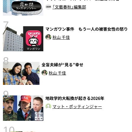
「文藝春秋」編集部
7
マンガワン事件 もう一人の被害女性の怒り
秋山 千佳
8
全盲夫婦が“見る”幸せ
秋山 千佳
9
地政学的大転換が起きる2026年
前
マット・ポッティンジャー
10