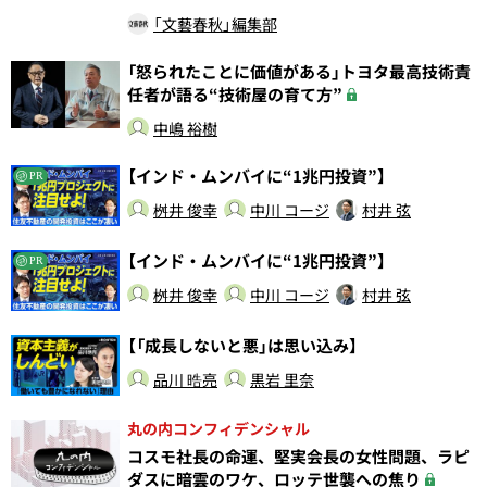
「文藝春秋」編集部
「怒られたことに価値がある」トヨタ最高技術責
任者が語る“技術屋の育て方”
中嶋 裕樹
【インド・ムンバイに“1兆円投資”】
PR
桝井 俊幸
中川 コージ
村井 弦
【インド・ムンバイに“1兆円投資”】
PR
桝井 俊幸
中川 コージ
村井 弦
【「成長しないと悪」は思い込み】
品川 晧亮
黒岩 里奈
丸の内コンフィデンシャル
コスモ社長の命運、堅実会長の女性問題、ラピ
ダスに暗雲のワケ、ロッテ世襲への焦り