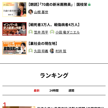
【朗読】「70歳の新米厩務員」｜国枝栄
山根 基世
【戦死者3万人、戦傷病者4万人】
笠井 亮平
小田 竜ダニエル
【裏社会の現在地】
久田 将義
村井 弦
ランキング
最新
24時間
週間
1