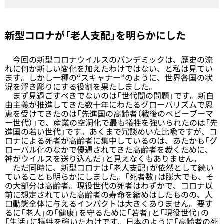
新型コロナが「老人支配」を明らかにした
今回の新型コロナウイルスのパンデミックは、歴史の流
れに何か新しい変化を加えたわけではない、と私は見てい
ます。しかし一種の“スキャナー”のように、世界各国の状
況を浮き彫りにする役割を果たしました。
まず見過ごすべきでないのは「世代間の問題」です。新自
由主義が推進してきた数十年にわたるグローバリズムで恩
恵を受けてきたのは「先進国の高齢者（戦後のベビーブーマ
ー世代）」で、産業の空洞化で最も犠牲を強いられたのは「先
進国の若い世代」です。あくまで冗談めいた比喩ですが、コ
ロナによる死者が高齢者に集中しているのは、あたかも「グ
ローバル化のなかで優遇されてきた高齢者を裁くために、
神がウイルスを送り込んだ」と見えなくもありません。
ただ同時に、新型コロナは「老人支配」が依然として続い
ていることも明らかにしました。「死者数」は膨大でも、そ
の大部分は高齢者。現役世代の死者はわずかで、コロナ以
前に想定されていた高齢者の寿命を縮めはしたものの、人
口動態全体に与えるインパクトは大きくありません。要す
るに「老人」の「健康」を守るために「若者」と「現役世代」の
「生活」に犠牲を強いたわけです。日本のように「高齢者の死