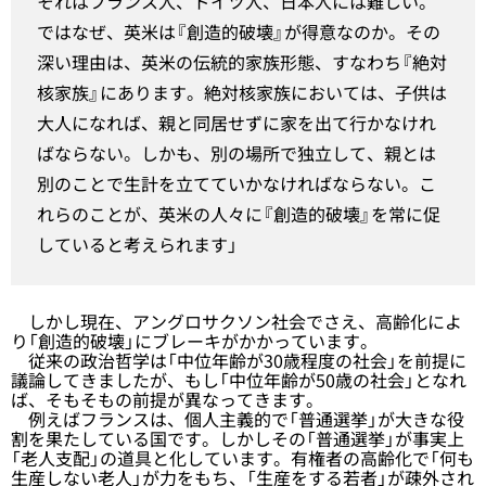
それはフランス人、ドイツ人、日本人には難しい。
ではなぜ、英米は『創造的破壊』が得意なのか。その
深い理由は、英米の伝統的家族形態、すなわち『絶対
核家族』にあります。絶対核家族においては、子供は
大人になれば、親と同居せずに家を出て行かなけれ
ばならない。しかも、別の場所で独立して、親とは
別のことで生計を立てていかなければならない。こ
れらのことが、英米の人々に『創造的破壊』を常に促
していると考えられます」
しかし現在、アングロサクソン社会でさえ、高齢化によ
り「創造的破壊」にブレーキがかかっています。
従来の政治哲学は「中位年齢が30歳程度の社会」を前提に
議論してきましたが、もし「中位年齢が50歳の社会」となれ
ば、そもそもの前提が異なってきます。
例えばフランスは、個人主義的で「普通選挙」が大きな役
割を果たしている国です。しかしその「普通選挙」が事実上
「老人支配」の道具と化しています。有権者の高齢化で「何も
生産しない老人」が力をもち、「生産をする若者」が疎外され