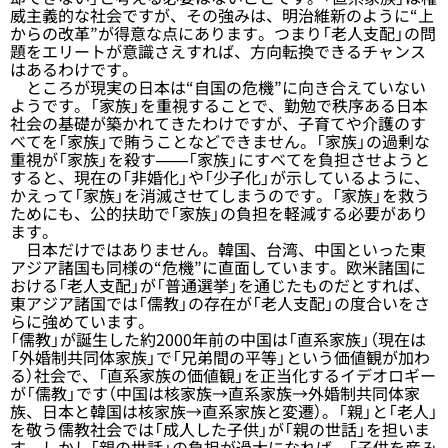
威主義的な社会ですが、その強みは、明治維新のように“上
からの改革”が得意な点にあります。つまり「老人支配」の問
題をエリートが意識さえすれば、方向転換できるチャンス
はあるわけです。
ところが現実の日本は“自国の危機”に向き合えていない
ようです。「家族」を重視することで、勤勉で秩序ある日本
社会の基礎が築かれてきたわけですが、子育てや介護のす
べてを「家族」で賄うことなどできません。「家族」の過剰な
重視が「家族」を殺す——「家族」にすべてを負担させようと
すると、現在の「非婚化」や「少子化」が示しているように、
かえって「家族」を消滅させてしまうのです。「家族」を救う
ためにも、公的扶助で「家族」の負担を軽減する必要があり
ます。
日本だけではありません。韓国、台湾、中国といった東
アジア諸国も同様の“危機”に直面しています。欧米諸国に
おける「老人支配」が「普通選挙」を通じたものだとすれば、
東アジア諸国では「儒教」の存在が「老人支配」の度合いをさ
らに強めています。
「儒教」が誕生した約2000年前の中国は「直系家族」（現在は
「外婚制共同体家族」で「兄弟間の平等」という価値観が加わ
る）社会で、「直系家族の価値観」を正当化するイデオロギー
が「儒教」です（中国は核家族→直系家族→外婚制共同体家
族、日本と韓国は核家族→直系家族と変遷）。「親」と「老人」
を敬う儒教社会では「成人した子供」が「親の世話」を担いま
す。しかし「親の世話」の負担が過大になれば、「子供を産み