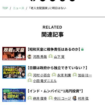
TOP
ニュース
「老人支配国家」に明日はない
RELATED
関連記事
【昭和天皇に戦争責任はあるのか】
河西 秀哉
山下 覚
【日銀は政府から独立できていない？】
河村 小百合
永濱 利廣
加谷 珪一
小田 竜ダニエル
【インド・ムンバイに“1兆円投資”】
PR
桝井 俊幸
中川 コージ
村井 弦