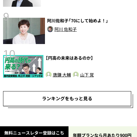
9
阿川佐和子「70にして始めよ！」
阿川 佐和子
10
【円高の未来はあるのか】
唐鎌 大輔
山下 覚
ランキングをもっと見る
無料ニュースレター登録はこち
年額プランなら月あたり900円