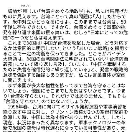
かまびす
議論が
喧
しい「台湾をめぐる地政学」も、私には馬鹿げた
ものに見えます。台湾にとって真の問題は「人口」だからで
す。米中対立がどうなるにせよ、このままでは台湾は、50
年後に存在できない。ですから、台湾をめぐって軍事的挑
発を繰り返す米国の振る舞いは、むしろ“日本にとっての危
機”の一つだと私は考えます。
これまで米国は「中国が台湾を攻撃した場合、どう対応す
るかは意図的に明示しない」という「あいまい戦略」を採用す
ることで一定の均衡を保ってきました。ところがバイデン
大統領は、米国の台湾関係法に明記されていない「台湾防衛
義務」について繰り返し言及しています。「中国を牽制する
ために失言を確信犯的に繰り返している」と、発言の戦略的
意味を強調する議論もありますが、私には言葉自体が空虚
に聞こえます。
まず米国が多大な犠牲を払ってまで台湾を守ることはな
いでしょう。他国にそこまでした例はないからです。つま
り「台湾を守らない」。それだけではありません。そもそも
「台湾を守れない」のではないでしょうか。
1996年春、台湾に向けてミサイル発射演習や軍事演習を
繰り返す中国に対し、クリントン政権が2つの空母打撃群を
急派した時、中国には為す術がありませんでした。しかし
現在、状況はまったく異なります。軍事テクノロジーの革
新で米国の空母は時代遅れになっている可能性があり、元