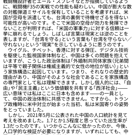
戦闘機設計者ピエール・スプレイなどが指摘しているよう
に、戦闘機F35の実戦での性能も疑わしい。中国が膨大な数
の対艦弾道ミサイルを保有していることを考慮すれば、米
国が空母を派遣しても、台湾の裏側で待機せざるを得ない
可能性が高いのです。そこで米国の空母が効力を発揮でき
ないことが判明すれば、「米国の軍事力」に対する信頼は一
挙に崩れるでしょう。しばしば言葉は現実とは逆のことを
表しますが、「台湾を守る」という言葉も「台湾を守らない／
守れない」という“現実”を示しているように思うのです。
ウイグル、チベット、香港に対する弾圧、デジタル技術
を駆使した監視国家体制など、中国は多くの問題を抱えて
いますが、こうした政治体制は「外婚制共同体家族（兄弟間
は平等で親子関係は権威主義的で女性の地位が低い）」とい
う家族構造に起因しています。つまり、それなりの歴史的
理由があり、中国がそのような社会であることを家族構造
の専門家として私は理解できます。しかし個人的には、「自
由」や「民主主義」という価値観を共有する「西洋社会」——
広い意味では私はここに日本も含めます——の一員とし
て、中国の政治体制に共感できません。ですから、トラン
プ政権時に米中対立が始まった当初、私は米国寄りの姿勢
をとっていました。
しかし、2021年5月に公表された中国の人口統計を見て
考えを改めました。1.7とか1.5程度と思っていた出生率が
1.3だったのです。いつからこんなに低かったのか、今後、
人口学的な検証が必要になりますが、いずれにしても、中