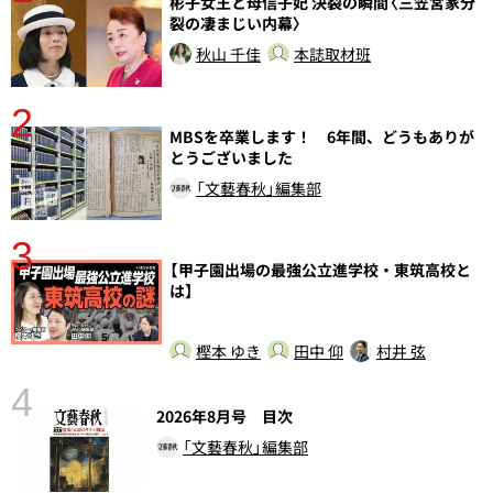
分
彬子女王と母信子妃 決裂の瞬間〈三笠宮家分
裂の凄まじい内幕〉
秋山 千佳
本誌取材班
2
MBSを卒業します！ 6年間、どうもありが
とうございました
「文藝春秋」編集部
3
【甲子園出場の最強公立進学校・東筑高校と
は】
樫本 ゆき
田中 仰
村井 弦
4
さ
2026年8月号 目次
実
「文藝春秋」編集部