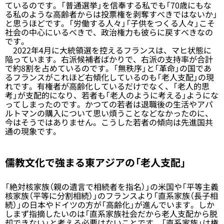
ているのです。「普通選挙」を信奉する私でも「70歳にもな
る私のような高齢者からは投票権を剥奪すべきではないか」
と思うほどです。「労働する人々」「子供をつくる人々」こそ
社会の中心にいるべきで、政治権力も彼らに戻すべきなの
です。
2022年4月に大統領選を控えるフランスは、マヒ状態に
陥っています。右派候補者ばかりで、右派の支持率が合計
で約8割を占めているのです。「無秩序」と「革命」の国であ
るフランスがこれほど右傾化しているのも「老人支配」の現
れです。有権者が高齢化しているだけでなく、「老人的思
考」が支配的になり、若者も「老人のように考える」ようにな
ってしまったのです。かつての若者は退職後の生活やアパ
ルトマンの購入について思い煩うことなどなかったのに、
今はそうではありません。こうした若者の傾向は先進国共
通の現象です。
儒教文化で強まる東アジアの「老人支配」
「絶対核家族（親の遺言で相続者を指名）」の米国や「平等主義
核家族（平等に分割相続）」のフランスより「直系家族（長子相
続）」の日本やドイツの方が「高齢化」が進んでいます。しか
しまず指摘したいのは「直系家族社会だから老人支配から脱
却できない」と考える必要はないことです。「直系家族」は権