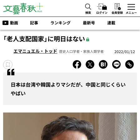
検索
ログイン
会員登録
メニュー
動画
記事
ランキング
最新号
連載
「老人支配国家」に明日はない
エマニュエル・トッド
2022/01/12
歴史人口学者・家族人類学者
日本は台湾や韓国よりマシだが、中国と同じくらい
やばい