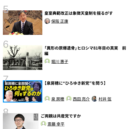
5
皇室典範改正は象徴天皇制を揺るがす
保阪 正康
6
し
「異形の原爆遺骨」ヒロシマ81年目の真実 前
編
堀川 惠子
7
【泉房穂に“ひろゆき新党”を問う】
泉 房穂
西田 亮介
村井 弦
8
ご両親は共産党ですか
前
斎藤 幸平