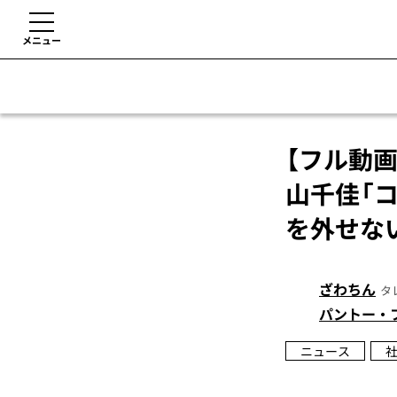
メニュー
【フル動
山千佳「
を外せな
ざわちん
タ
パントー・
ニュース