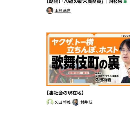
【朗読】「70歳の新米厩務員」｜国枝栄
山根 基世
【裏社会の現在地】
久田 将義
村井 弦