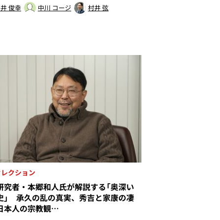
井 俊幸
中川 コージ
村井 弦
セレクション
研究者・本郷和人氏が解説する「奥深い
史」 承久の乱の真実、秀吉と家康の凄
日本人の宗教観…