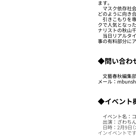
ます。
マスク依存社会
どのように向き
引きこもりを専
クで人気となった
ナリストの秋山
当日リアルタイ
事の有料部分に
◆問い合わ
文藝春秋編集
メール：mbunshun
◆イベント
イベント名：コ
出演：ざわちん
日時：2月9日（
インイベントで