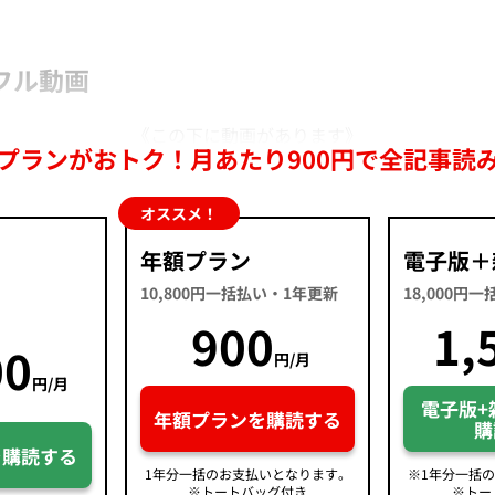
フル動画
《この下に動画があります》
プランがおトク！月あたり900円で全記事読
オススメ！
年額プラン
電子版＋
10,800円一括払い・1年更新
18,000円
900
1,
00
円/月
円/月
電子版+
年額プランを購読する
購
を購読する
1年分一括のお支払いとなります。
※1年分一括
※トートバッグ付き
※トー