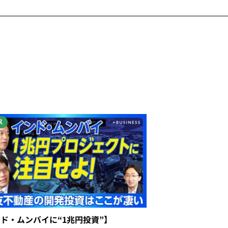
R
ンド・ムンバイに“1兆円投資”】