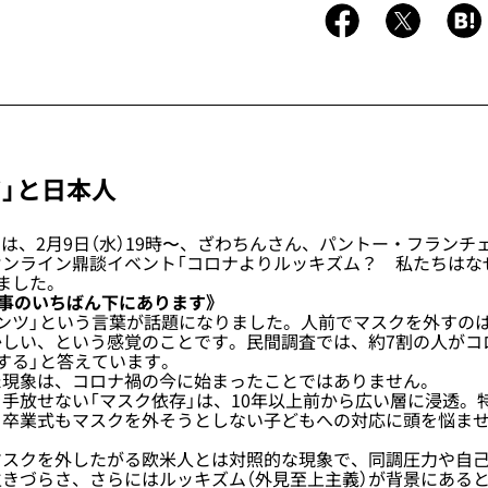
ツ」と日本人
talは、2月9日（水）19時〜、ざわちんさん、パントー・フラン
オンライン鼎談イベント「コロナよりルッキズム？ 私たちはな
ました。
事のいちばん下にあります》
ンツ」という言葉が話題になりました。人前でマスクを外すの
かしい、という感覚のことです。民間調査では、約7割の人がコ
する」と答えています。
現象は、コロナ禍の今に始まったことではありません。
放せない「マスク依存」は、10年以上前から広い層に浸透。
も卒業式もマスクを外そうとしない子どもへの対応に頭を悩ま
スクを外したがる欧米人とは対照的な現象で、同調圧力や自己
きづらさ、さらにはルッキズム（外見至上主義）が背景にある