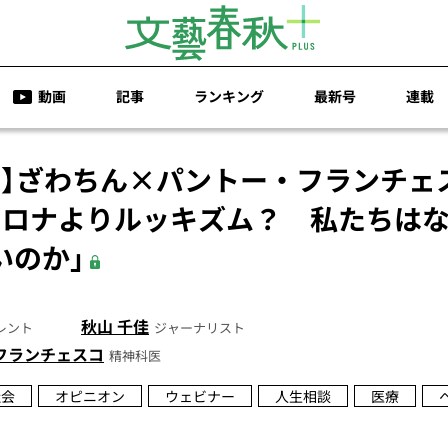
動画
記事
ランキング
最新号
連載
画】ざわちん×パントー・フランチェ
コロナよりルッキズム？ 私たちは
いのか」
秋山 千佳
レント
ジャーナリスト
フランチェスコ
精神科医
社会
オピニオン
ウェビナー
人生相談
医療