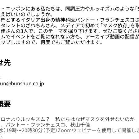
・ニッポンにある私たちは、同調圧力やルッキズムのような「
合えばいいのでしょうか。
門とするイタリア出身の精神科医パントー・フランチェスコさ
タレントのざわちんさん、メディアで初めて「マスク依存」を
千佳さんの3人で、このテーマを掘り下げます。ぜひご覧くださ
ムでイベントをご覧になれない方も、アーカイブ動画の配信が
アップしますので、何度でもご覧いただけます。
せ先
部
@bunshun.co.jp
概要
ロナよりルッキズム？ 私たちはなぜマスクを外せないのか
、パントー・フランチェスコ、秋山千佳
水）19時〜20時30分（予定）Zoomウェビナーを使用して開催
す。