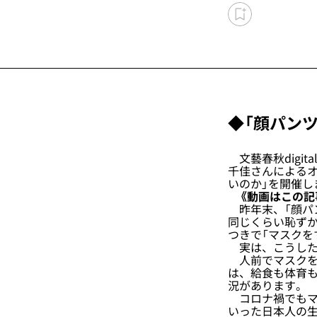
◆「顔パン
文藝春秋digi
千佳さんによる
いのか」を開催し
《動画はこの記
昨年末、「顔パ
同じくらい恥ず
つきで「マスクを
実は、こうした
人前でマスクを手
は、給食も体育
況があります。
コロナ禍でもマ
いった日本人の生