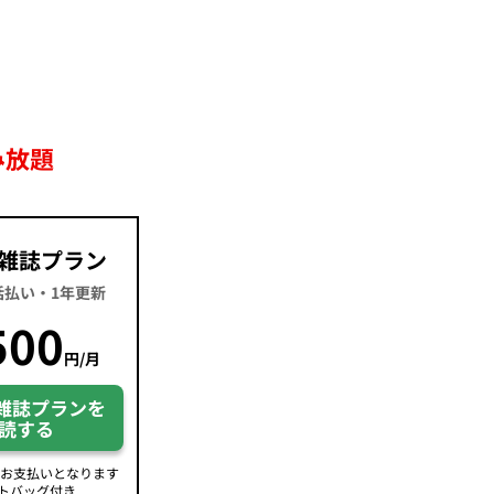
み放題
雑誌プラン
一括払い・1年更新
500
円/月
雑誌プランを
読する
のお支払いとなります
トバッグ付き