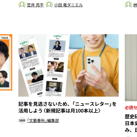
笠井 亮平
小田 竜ダニエル
桝
記事を見逃さないため、「ニュースレター」を
必読
活用しよう〈新規記事は月100本以上〉
歴史
「文藝春秋」編集部
日本
み、