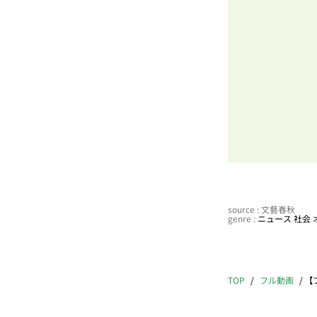
source : 文藝春秋
genre :
ニュース
社会
TOP
フル動画
【フ