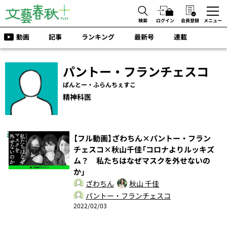
検索
ログイン
会員登録
メニュー
動画
記事
ランキング
最新号
連載
パントー・フランチェスコ
ぱんとー・ふらんちぇすこ
精神科医
【フル動画】ざわちん×パントー・フラン
チェスコ×秋山千佳「コロナよりルッキズ
ム？ 私たちはなぜマスクを外せないの
か」
ざわちん
秋山 千佳
パントー・フランチェスコ
2022/02/03