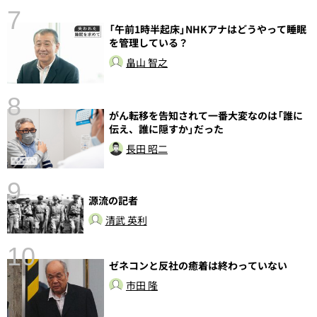
7
「午前1時半起床」NHKアナはどうやって睡眠
を管理している？
畠山 智之
8
がん転移を告知されて一番大変なのは「誰に
伝え、誰に隠すか」だった
長田 昭二
9
前
源流の記者
清武 英利
10
ゼネコンと反社の癒着は終わっていない
市田 隆