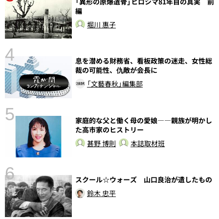
「異形の原爆遺骨」ヒロシマ81年目の真実 前
実
編
堀川 惠子
4
息を潜める財務省、看板政策の迷走、女性総
裁の可能性、仇敵が会長に
「文藝春秋」編集部
5
の
家庭的な父と働く母の愛娘――親族が明かし
た高市家のヒストリー
甚野 博則
本誌取材班
6
し
スクール☆ウォーズ 山口良治が遺したもの
鈴木 忠平