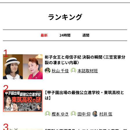
ランキング
最新
24時間
週間
1
分
彬子女王と母信子妃 決裂の瞬間〈三笠宮家分
裂の凄まじい内幕〉
秋山 千佳
本誌取材班
2
【甲子園出場の最強公立進学校・東筑高校と
は】
樫本 ゆき
田中 仰
村井 弦
3
さ