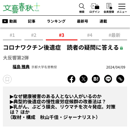
検索
ログイン
会員登録
メニュー
動画
記事
ランキング
最新号
連載
#1
#2
#3
#4
#最新
コロナワクチン後遺症 読者の疑問に答える
大反響第2弾
福島 雅典
2024/04/09
京都大学名誉教授
▶なぜ健康被害のある人とない人がいるのか
▶典型的後遺症の慢性疲労症候群の改善法は？
▶乳がん、ぶどう膜炎、リウマチを次々発症。対策
は？ ほか
（取材・構成 秋山千佳・ジャーナリスト）