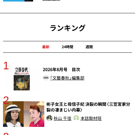
ランキング
最新
24時間
週間
1
分
2026年8月号 目次
「文藝春秋」編集部
2
彬子女王と母信子妃 決裂の瞬間〈三笠宮家分
裂の凄まじい内幕〉
秋山 千佳
本誌取材班