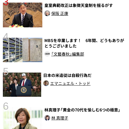
3
皇室典範改正は象徴天皇制を揺るがす
保阪 正康
4
MBSを卒業します！ 6年間、どうもありが
さ
とうございました
実
「文藝春秋」編集部
5
日本の米追従は自殺行為だ
エマニュエル・トッド
6
林真理子「黄金の70代を愉しむ6つの極意」
し
林 真理子