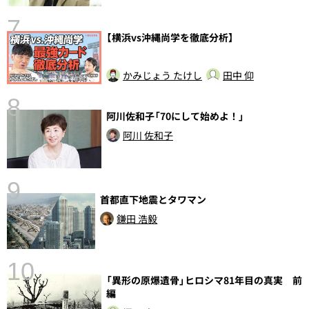
7
【横浜vs沖縄尚学を徹底分析】
かみじょう たけし
田中 仰
8
阿川佐和子「70にして始めよ！」
前
阿川 佐和子
9
首都直下地震とタワマン
鎌田 浩毅
10
「異形の原爆遺骨」ヒロシマ81年目の真実 前
編