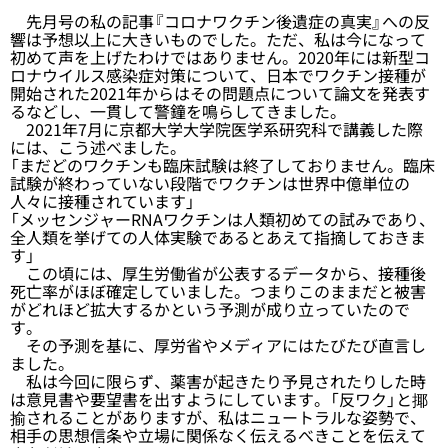
先月号の私の記事『
コロナワクチン後遺症の真実
』への反
響は予想以上に大きいものでした。ただ、私は今になって
初めて声を上げたわけではありません。2020年には新型コ
ロナウイルス感染症対策について、日本でワクチン接種が
開始された2021年からはその問題点について論文を発表す
るなどし、一貫して警鐘を鳴らしてきました。
2021年7月に京都大学大学院医学系研究科で講義した際
には、こう述べました。
「まだどのワクチンも臨床試験は終了しておりません。臨床
試験が終わっていない段階でワクチンは世界中億単位の
人々に接種されています」
「メッセンジャーRNAワクチンは人類初めての試みであり、
全人類を挙げての人体実験であるとあえて指摘しておきま
す」
この頃には、厚生労働省が公表するデータから、接種後
死亡率がほぼ確定していました。つまりこのままだと被害
がどれほど拡大するかという予測が成り立っていたので
す。
その予測を基に、厚労省やメディアにはたびたび直言し
ました。
私は今回に限らず、薬害が起きたり予見されたりした時
は意見書や要望書を出すようにしています。「反ワク」と揶
揄されることがありますが、私はニュートラルな姿勢で、
相手の思想信条や立場に関係なく伝えるべきことを伝えて