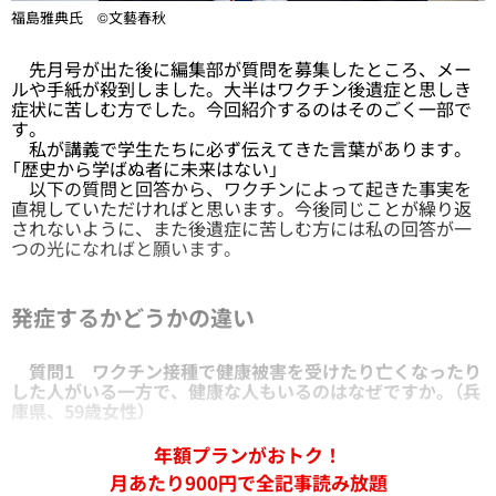
福島雅典氏 ©文藝春秋
先月号が出た後に編集部が質問を募集したところ、メー
ルや手紙が殺到しました。大半はワクチン後遺症と思しき
症状に苦しむ方でした。今回紹介するのはそのごく一部で
す。
私が講義で学生たちに必ず伝えてきた言葉があります。
「歴史から学ばぬ者に未来はない」
以下の質問と回答から、ワクチンによって起きた事実を
直視していただければと思います。今後同じことが繰り返
されないように、また後遺症に苦しむ方には私の回答が一
つの光になればと願います。
発症するかどうかの違い
質問1 ワクチン接種で健康被害を受けたり亡くなったり
した人がいる一方で、健康な人もいるのはなぜですか。（兵
庫県、59歳女性）
年額プランがおトク！
月あたり900円で全記事読み放題