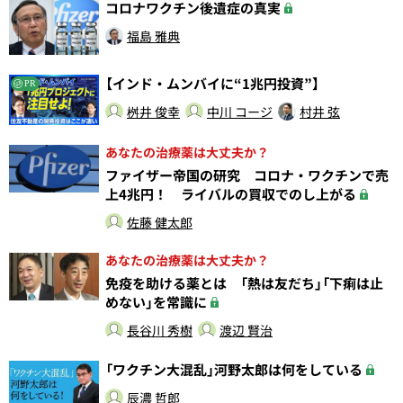
コロナワクチン後遺症の真実
福島 雅典
【インド・ムンバイに“1兆円投資”】
PR
桝井 俊幸
中川 コージ
村井 弦
あなたの治療薬は大丈夫か？
ファイザー帝国の研究 コロナ・ワクチンで売
上4兆円！ ライバルの買収でのし上がる
佐藤 健太郎
あなたの治療薬は大丈夫か？
免疫を助ける薬とは 「熱は友だち」「下痢は止
めない」を常識に
長谷川 秀樹
渡辺 賢治
「ワクチン大混乱」河野太郎は何をしている
辰濃 哲郎