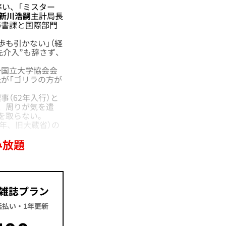
率い、「ミスター
新川浩嗣
主計局長
秘書課と国際部門
も引かない」（経
先介入”も辞さず、
一
国立大学協会会
が「ゴリラの方が
事（62年入行）と
、周りが気を遣
を取らない。
6年、旧大蔵省）の
み放題
雑誌プラン
一括払い・1年更新