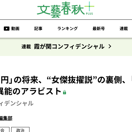
動画
記事
ランキング
最新号
連載
霞が関コンフィデンシャル
連載
ー円」の将来、“女傑抜擢説”の裏側、
異能のアラビスト
ィデンシャル
編集部
社会
政治