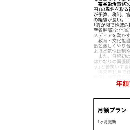
茶谷栄治
事務次
円」の異名を取る
が予算、税制、
の経験が長い。
「霞が関で絶滅危
産省幹部）と他省
メディアを動か
教育・文化担当
長と激しくやり
よほど気性は穏や
また、日銀初の
はかなりの緊張
う」と苦笑いす
再来年11月で
後任に神田氏を
年額
月額プラン
1ヶ月更新