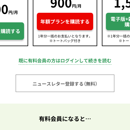
900
1,
00
円/月
円/月
電子版+
年額プランを購読する
購
を購読する
1年分一括のお支払いとなります。
※1年分一括
※トートバッグ付き
※トー
既に有料会員の方はログインして続きを読む
ニュースレター登録する（無料）
有料会員になると…