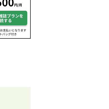
500
円/月
雑誌プランを
読する
のお支払いとなります
トバッグ付き