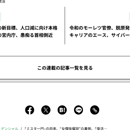
政治
の新目標、人口減に向け本格
令和のモーレツ官僚、脱原発
の宮内庁、愚痴る首相側近
キャリアのエース、サイバー
この連載の記事一覧を見る
ィデンシャル
「ミスター円」の将来、“女傑抜擢説”の裏側、「復活組」の活躍、異能のアラビスト