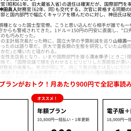
官（昭和61年、旧大蔵省入省）の退任は確実だが、国際部門を
神田眞人
財務官（62年、同）も交代する。次官に昇格する同期の
官邸と国内部門で幅広くキャリアを積んだのに対し、神田氏は
惧種となった国士型官僚。こうと思い込んだら相手が誰でも一歩
庁からも警戒されてきた。1ドル＝150円の円安に直面し、“口
すのも巧みだった。
の主計局次長だった時に、国立大学の予算削減を巡り
山極壽
合ったのは語り草だ。京大で霊長類の生態を研究していた山極氏
かだ」と嘆いたと囁かれる。
女性支店長となり、いまや国際部門を握る
清水季子
（ときこ）理
関係で、「国際会議で顔を合わせるとピリピリした雰囲気が漂い
る財務省の後輩も。年次が同じで、向こう気の強さは互いに引け
任期満了を迎える元財務官でアジア開発銀行の
浅川雅嗣
総裁（5
送り込むのが、財務省のプランだ。
プランがおトク！月あたり900円で全記事読
オススメ！
年額プラン
電子版＋
10,800円一括払い・1年更新
18,000円