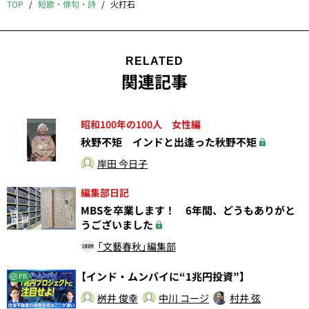
TOP
短歌・俳句・詩
火打石
RELATED
関連記事
昭和100年の100人 女性編
秋野不矩 インドと出逢った秋野不矩
岸田 今日子
編集部日記
MBSを卒業します！ 6年間、どうもありがと
うございました
「文藝春秋」編集部
【インド・ムンバイに“1兆円投資”】
PR
桝井 俊幸
中川 コージ
村井 弦