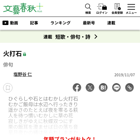
検索
ログイン
会員登録
メニュー
動画
記事
ランキング
最新号
連載
短歌・俳句・詩
連載
火打石
俳句
塩野谷 仁
2019/11/07
ひぐらしや石とはむかし火打石
むかご飯母は水辺へ行ったきり
遥かさのたとえば夜を零るる萩
人を待つ慣いむかしに草の花
寂しきがゆえに秋蝶双つにす
栗の飯耳を澄ませば日の落ち音
星月夜かの縄は吊られしままか
年額プランがおトク！