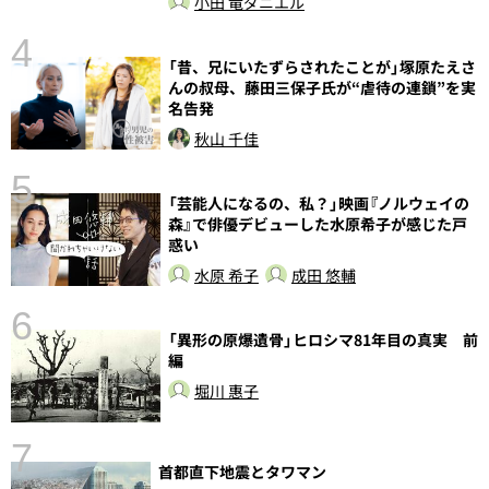
小田 竜ダニエル
4
「昔、兄にいたずらされたことが」塚原たえさ
んの叔母、藤田三保子氏が“虐待の連鎖”を実
名告発
秋山 千佳
5
し
「芸能人になるの、私？」映画『ノルウェイの
森』で俳優デビューした水原希子が感じた戸
惑い
水原 希子
成田 悠輔
6
「異形の原爆遺骨」ヒロシマ81年目の真実 前
編
堀川 惠子
7
首都直下地震とタワマン