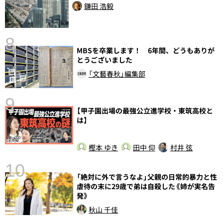
鎌田 浩毅
8
MBSを卒業します！ 6年間、どうもありが
前
とうございました
「文藝春秋」編集部
9
【甲子園出場の最強公立進学校・東筑高校と
は】
樫本 ゆき
田中 仰
村井 弦
10
総
「絶対に外で言うなよ」父親の日常的暴力と性
虐待の末に29歳で弟は自殺した《姉が実名告
発》
秋山 千佳