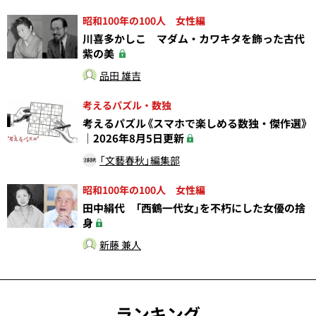
昭和100年の100人 女性編
川喜多かしこ マダム・カワキタを飾った古代
紫の美
品田 雄吉
考えるパズル・数独
考えるパズル《スマホで楽しめる数独・傑作選》
｜2026年8月5日更新
「文藝春秋」編集部
昭和100年の100人 女性編
田中絹代 「西鶴一代女」を不朽にした女優の捨
身
新藤 兼人
ランキング