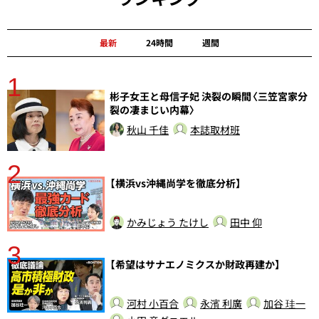
最新
24時間
週間
1
分
彬子女王と母信子妃 決裂の瞬間〈三笠宮家分
裂の凄まじい内幕〉
秋山 千佳
本誌取材班
2
【横浜vs沖縄尚学を徹底分析】
かみじょう たけし
田中 仰
3
【希望はサナエノミクスか財政再建か】
河村 小百合
永濱 利廣
加谷 珪一