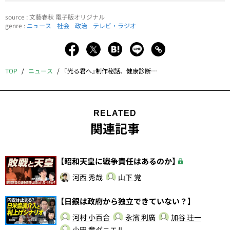
source : 文藝春秋 電子版オリジナル
genre :
ニュース
社会
政治
テレビ・ラジオ
TOP
ニュース
『光る君へ』制作秘話、健康診断の活用法、日本政治の行くべき方向…9月のおすすめオンライン番組
RELATED
関連記事
【昭和天皇に戦争責任はあるのか】
河西 秀哉
山下 覚
【日銀は政府から独立できていない？】
河村 小百合
永濱 利廣
加谷 珪一
小田 竜ダニエル