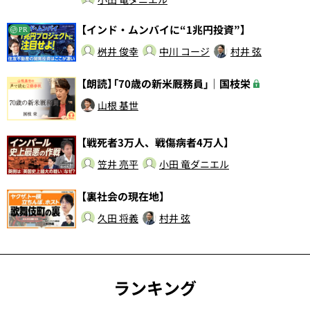
【インド・ムンバイに“1兆円投資”】
PR
桝井 俊幸
中川 コージ
村井 弦
【朗読】「70歳の新米厩務員」｜国枝栄
山根 基世
【戦死者3万人、戦傷病者4万人】
笠井 亮平
小田 竜ダニエル
【裏社会の現在地】
久田 将義
村井 弦
ランキング