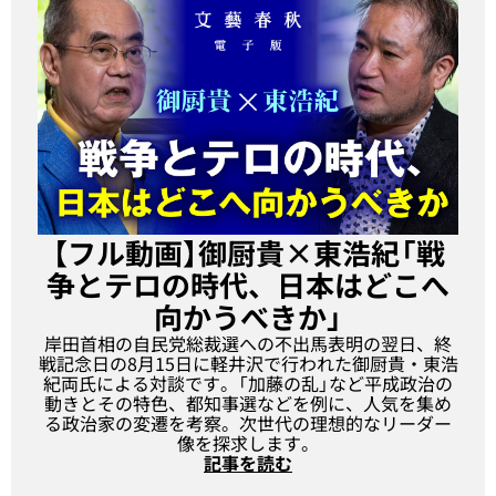
【フル動画】御厨貴×東浩紀「戦
争とテロの時代、日本はどこへ
向かうべきか」
岸田首相の自民党総裁選への不出馬表明の翌日、終
戦記念日の8月15日に軽井沢で行われた御厨貴・東浩
紀両氏による対談です。「加藤の乱」など平成政治の
動きとその特色、都知事選などを例に、人気を集め
る政治家の変遷を考察。次世代の理想的なリーダー
像を探求します。
記事を読む