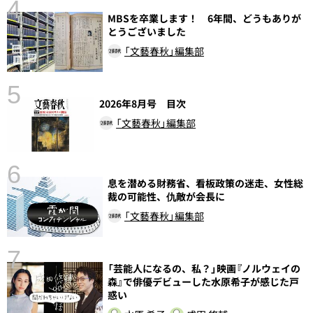
4
さ
MBSを卒業します！ 6年間、どうもありが
実
とうございました
「文藝春秋」編集部
5
2026年8月号 目次
「文藝春秋」編集部
6
息を潜める財務省、看板政策の迷走、女性総
し
裁の可能性、仇敵が会長に
「文藝春秋」編集部
7
「芸能人になるの、私？」映画『ノルウェイの
森』で俳優デビューした水原希子が感じた戸
惑い