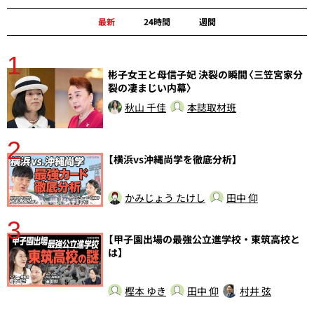
最新
24時間
週間
1
分
彬子女王と母信子妃 決裂の瞬間〈三笠宮家分
裂の凄まじい内幕〉
秋山 千佳
本誌取材班
2
【横浜vs沖縄尚学を徹底分析】
かみじょう たけし
田中 仰
3
【甲子園出場の最強公立進学校・東筑高校と
は】
樫本 ゆき
田中 仰
村井 弦