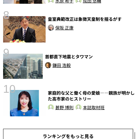
水原 希子
成田 悠輔
8
皇室典範改正は象徴天皇制を揺るがす
前
保阪 正康
9
首都直下地震とタワマン
鎌田 浩毅
10
家庭的な父と働く母の愛娘――親族が明かし
た高市家のヒストリー
甚野 博則
本誌取材班
ランキングをもっと見る