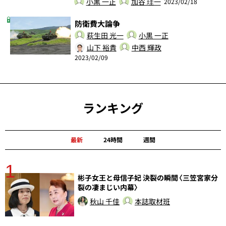
小黒 一正
加谷 珪一
2023/02/18
防衛費大論争
萩生田 光一
小黒 一正
山下 裕貴
中西 輝政
2023/02/09
ランキング
最新
24時間
週間
1
分
彬子女王と母信子妃 決裂の瞬間〈三笠宮家分
裂の凄まじい内幕〉
秋山 千佳
本誌取材班