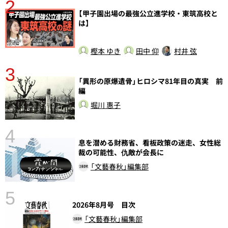
2
【甲子園出場の最強公立進学校・東筑高校と
は】
樫本 ゆき
田中 仰
村井 弦
3
さ
「異形の原爆遺骨」ヒロシマ81年目の真実 前
実
編
堀川 惠子
4
息を潜める財務省、看板政策の迷走、女性総
裁の可能性、仇敵が会長に
「文藝春秋」編集部
5
の
2026年8月号 目次
「文藝春秋」編集部