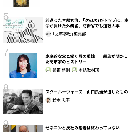
6
し
若返った官邸官僚、「次の次」がトップに、本
命が負けた外務省、防衛省でも逆転人事
「文藝春秋」編集部
7
家庭的な父と働く母の愛娘――親族が明かし
た高市家のヒストリー
甚野 博則
本誌取材班
8
スクール☆ウォーズ 山口良治が遺したもの
鈴木 忠平
9
前
ゼネコンと反社の癒着は終わっていない