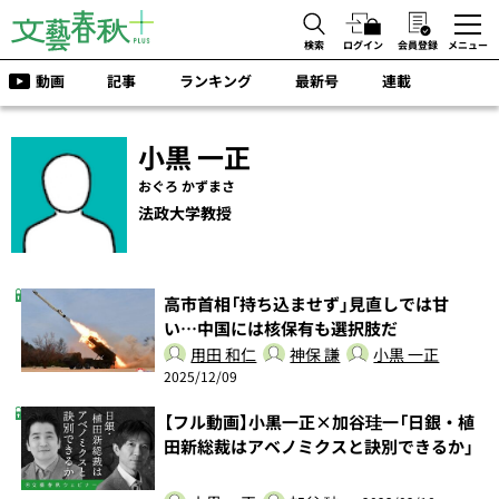
検索
ログイン
会員登録
メニュー
動画
記事
ランキング
最新号
連載
小黒 一正
おぐろ かずまさ
法政大学教授
高市首相「持ち込ませず」見直しでは甘
い…中国には核保有も選択肢だ
用田 和仁
神保 謙
小黒 一正
2025/12/09
【フル動画】小黒一正×加谷珪一「日銀・植
田新総裁はアベノミクスと訣別できるか」