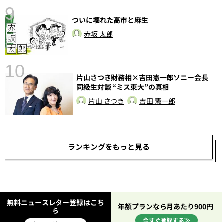
9
ついに壊れた高市と麻生
赤坂 太郎
10
片山さつき財務相×吉田憲一郎ソニー会長
総
同級生対談 “ミス東大”の真相
片山 さつき
吉田 憲一郎
ランキングをもっと見る
無料ニュースレター登録はこち
年額プランなら月あたり900円
ら
今すぐ登録する≫