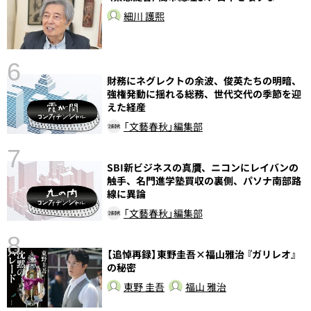
し
細川 護熙
6
財務にネグレクトの余波、俊英たちの明暗、
強権発動に揺れる総務、世代交代の季節を迎
えた経産
「文藝春秋」編集部
7
SBI新ビジネスの真贋、ニコンにレイバンの
触手、名門進学塾買収の裏側、パソナ南部路
線に異論
「文藝春秋」編集部
8
【追悼再録】東野圭吾×福山雅治 『ガリレオ』
前
の秘密
東野 圭吾
福山 雅治