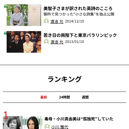
美智子さまが訳された英詩のこころ
御所で見つかった“小さな詩集”を独占公開
渡邉 允
2014/12/10
若き日の両陛下と東京パラリンピック
渡邉 允
2013/01/10
ランキング
最新
24時間
週間
1
分
毒母・小川真由美は“孤独死”していた
小川 雅代