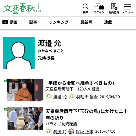
検索
ログイン
会員登録
メニュー
動画
記事
ランキング
最新号
連載
渡邉 允
わたなべ まこと
元侍従長
「平成から令和へ継承すべきもの」
天皇皇后両陛下 123人の証言
渡邉 允
羽毛田 信吾
2019/04/10
天皇皇后両陛下｢玉砕の島｣にかけた二十
年の祈り
パラオご訪問秘話
渡邉 允
保阪 正康
2015/04/10