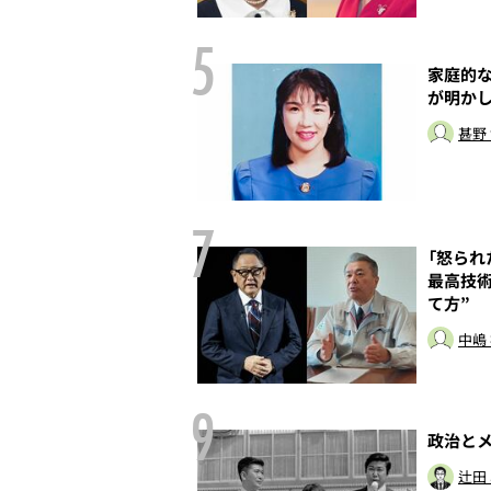
5
母の愛娘――親族
家庭的
のヒストリー
が明か
本誌取材班
甚野
7
なれなかった男
「怒られ
最高技
て方”
中嶋
9
法
政治とメ
辻田