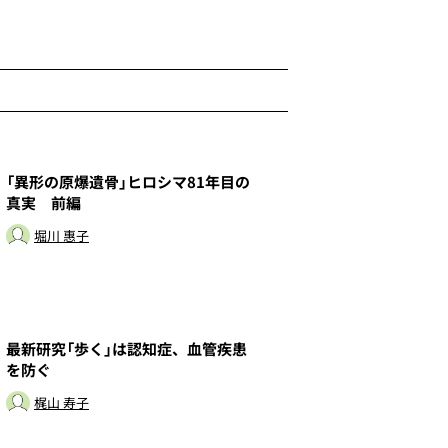
1
「異形の原爆遺骨」ヒロシマ81年目の
真実 前編
堀川 惠子
3
最新研究「歩く」は認知症、血管疾患
を防ぐ
梶山 寿子