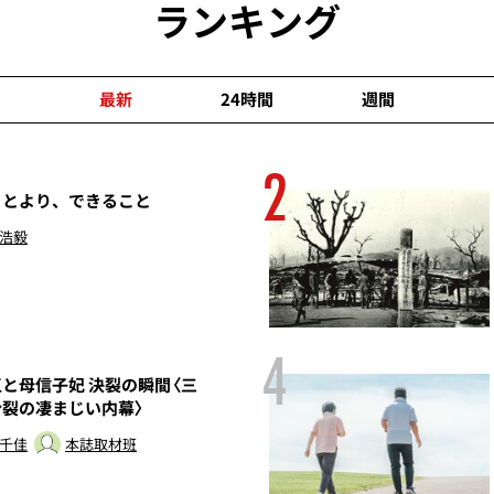
ランキング
最新
24時間
週間
2
ことより、できること
 浩毅
4
と母信子妃 決裂の瞬間〈三
分裂の凄まじい内幕〉
 千佳
本誌取材班