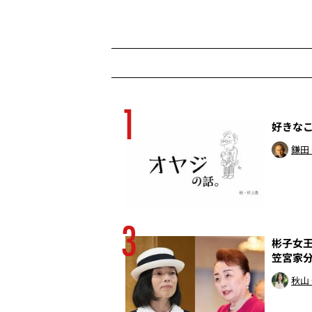
1
殺行為だ
好きな
トッド
鎌田
3
の癒着は終わってい
彬子女王
笠宮家
秋山