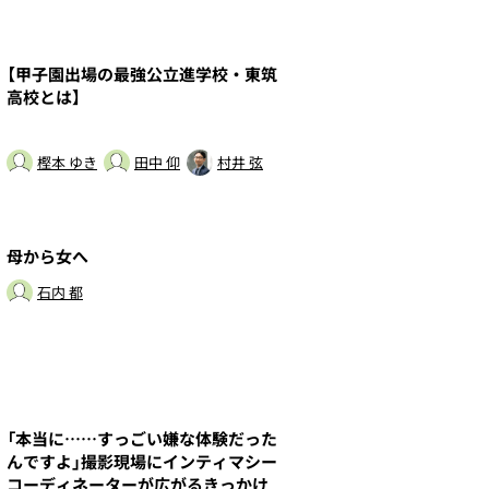
5
【甲子園出場の最強公立進学校・東筑
高校とは】
樫本 ゆき
田中 仰
村井 弦
7
母から女へ
石内 都
9
「本当に……すっごい嫌な体験だった
んですよ」撮影現場にインティマシー
コーディネーターが広がるきっかけ