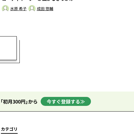
水原 希子
成田 悠輔
「初月300円」から
今すぐ登録する≫
カテゴリ