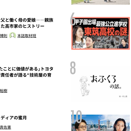
6
な父と働く母の愛娘――親族
した高市家のヒストリー
 博則
本誌取材班
8
たことに価値がある」トヨタ
術責任者が語る“技術屋の育
 裕樹
10
ディアの蜜月
 真佐憲