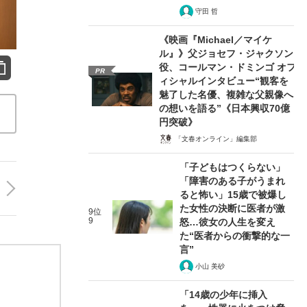
守田 哲
《映画『Michael／マイケ
ル』》父ジョセフ・ジャクソン
役、コールマン・ドミンゴ オフ
PR
ィシャルインタビュー“観客を
魅了した名優、複雑な父親像へ
の想いを語る”《日本興収70億
円突破》
「文春オンライン」編集部
「子どもはつくらない」
「障害のある子がうまれ
ると怖い」15歳で被爆し
た女性の決断に医者が激
9位
9
怒…彼女の人生を変え
た“医者からの衝撃的な一
言”
小山 美砂
「14歳の少年に挿入