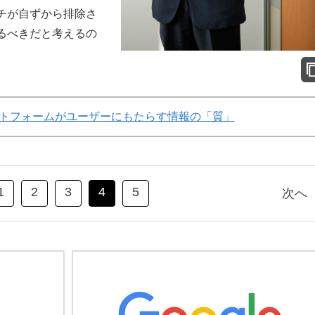
チが自ずから排除さ
るべきだと考えるの
トフォームがユーザーにもたらす情報の「質」
1
2
3
4
5
次へ