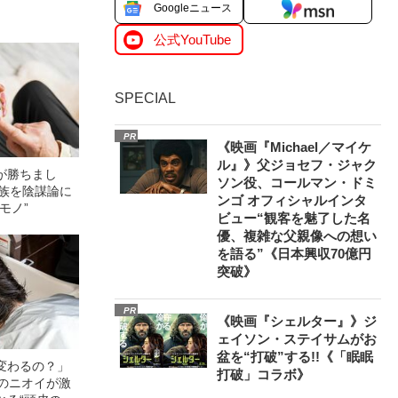
Googleニュース
公式YouTube
SPECIAL
PR
《映画『Michael／マイケ
ル』》父ジョセフ・ジャク
が勝ちまし
ソン役、コールマン・ドミ
家族を陰謀論に
ンゴ オフィシャルインタ
モノ”
ビュー“観客を魅了した名
優、複雑な父親像への想い
を語る”《日本興収70億円
突破》
PR
《映画『シェルター』》ジ
ェイソン・ステイサムがお
盆を“打破”する!!《「眠眠
変わるの？」
打破」コラボ》
ーのニオイが激