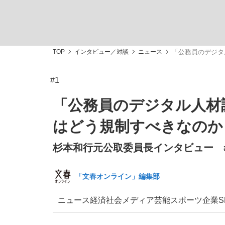
観る将棋、読む将棋
TOP
インタビュー／対談
ニュース
「公務員のデジタ
#1
「敗因分析は一切聞かれなかった」侍ジャパン選
「公務員のデジタル人材
はどう規制すべきなのか
杉本和行元公取委員長インタビュー #
いまさら聞けない資産運用のすべて
「文春オンライン」編集部
ニュース
経済
社会
メディア
芸能
スポーツ
企業
S
「目標達成できなかったからと言って…」サッ