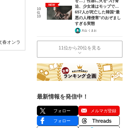
を…」性器に火をつけ脅
NEW
迫、少女達はモップで…
10
657人が死亡した韓国“最
位
10
悪の人権侵害”のおぞまし
すぎる実態
大山 くまお
文春オンラ
11位から20位を見る
最新情報を発信中！
フォロー
メルマガ登録
フォロー