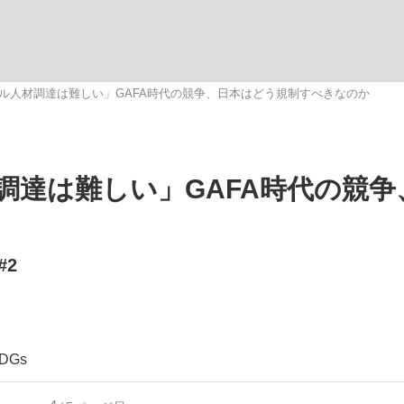
ル人材調達は難しい」GAFA時代の競争、日本はどう規制すべきなのか
手が証言した“NPB聞...
「クマが悪者扱いされているの
キングの誕生
調達は難しい」GAFA時代の競争
2
もっと見る
DGs
カー日本代表・森保一監督...