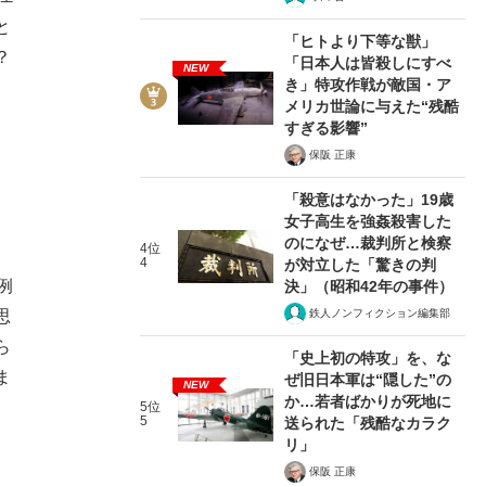
と
「ヒトより下等な獣」
？
「日本人は皆殺しにすべ
NEW
き」特攻作戦が敵国・ア
メリカ世論に与えた“残酷
すぎる影響”
保阪 正康
「殺意はなかった」19歳
女子高生を強姦殺害した
のになぜ…裁判所と検察
4位
4
が対立した「驚きの判
例
決」（昭和42年の事件）
鉄人ノンフィクション編集部
思
ら
「史上初の特攻」を、な
ま
ぜ旧日本軍は“隠した”の
NEW
か…若者ばかりが死地に
5位
5
送られた「残酷なカラク
リ」
保阪 正康