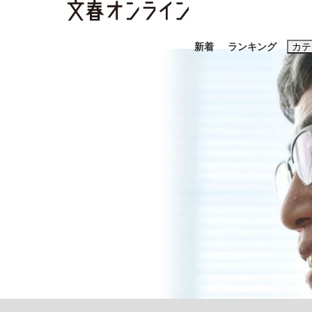
新着
ランキング
カテ
スクープ
ニュー
おすすめのキ
#藤田晋
#三
#玉木雄一郎
「90%は失敗する。でも…」本田圭佑が初め
終戦から81年