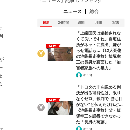
「ニュース」記事のランキング
ニュース
総合
最新
24時間
週間
月間
写真
た
「上級国民は逮捕されな
判
くて良いですね」自宅住
所がネットに流出、嫌が
NEW
らせ電話も…《12人死傷
の池袋暴走事故》飯塚幸
が
三の長男が直面した「加
ー
害者家族への暴力」
る
守田 哲
ら
「トヨタの非を認める判
決が出る可能性は、限り
なくゼロ」裁判で“勝ち目
NEW
がない”と伝えたけれど…
《池袋暴走事故》父・飯
塚幸三を説得できなかっ
た「長男の葛藤」
ェ
守田 哲