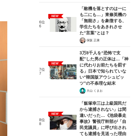
「敵機を落とすのは一に
も二にも…」東條英機の
NEW
「無能さ」を象徴する、
6位
6
学生たちをあきれさせ
た“言葉”とは？
保阪 正康
3万8千人を“恐怖で支
配”した男の正体は…「神
NEW
に代わりお前たちを罰す
7位
る」日本で知られていな
7
い“韓国版アウシュビッ
ツ”の不条理な結末
大山 くまお
「飯塚幸三は上級国民だ
から逮捕されない」は間
NEW
違いだった…《池袋暴走
8位
事故》警視庁幹部が「自
8
民党議員」に呼び出され
ても逮捕を見送った理由