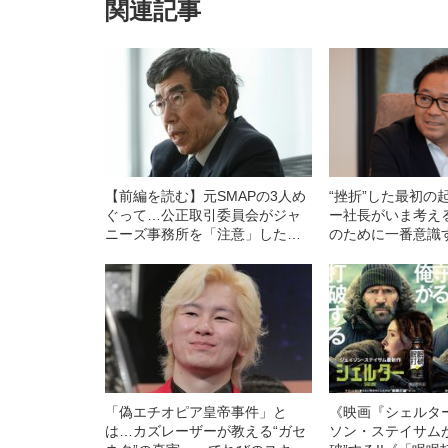
関連記事
【前編を読む】元SMAPの3人め
“挫折”した最初の
ぐって…公正取引委員会がジャ
ー社長がいま考え
ニーズ事務所を「注意」した真
のために一番意識
意とは
「偽エチオピア皇帝事件」と
《映画『シェルタ
は…カズレーザーが教える“ガセ
ソン・ステイサム