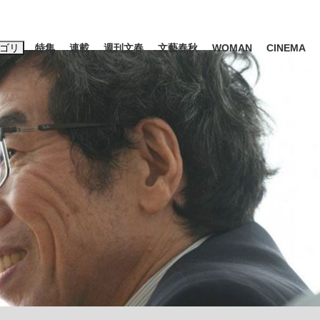
ゴリ
特集
連載
週刊文春
文藝春秋
WOMAN
CINEMA
キーワード入力
ス
エンタメ
ライフ
ビジネス
ーワードタグ一覧
山凌輝
#高市早苗
#後藤真希
#森岡毅
#城彰二
#内田有紀
#亀和田武
て明かした日本代表監督に...
「最悪の空気のまま解散」W
私のあのとき