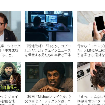
起業…ツイッタ
《現地取材》「知るか、コピー
母から「トランプ
る「事業成功
しただけだ」フェイクニュース
た」とLINEが…
すること」
を量産する男たちの本音と正体
引き寄せる“意外な
ー』》ジェイ
《映画『Michael／マイケル』》
「えっ、こんなに
がお盆を“打
父ジョセフ・ジャクソン役、コ
36歳男性ライタ