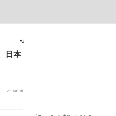
#2
が悲しい」『北の国から』倉本聰氏（91...
を、目撃せよ。
、日本
2021/01/15