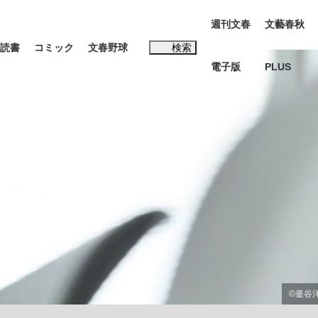
週刊文春
文藝春秋
読書
コミック
文春野球
検索
電子版
PLUS
インタビュー
読書
#松田聖子
BC日本代表“敗戦”の真実 選手が明かす...
、私のいま