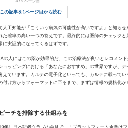
4
/5
ページ目
もっと見る
この記事を1ページ目から読む
て人工知能が「こういう病気の可能性が高いですよ」と知らせ
れた確率の高い一つの答えです。最終的には医師のチェックと
常に実証的になってくるはずです。
Aの人にはこの薬が効果的だ、この治療法が良いとレコメンド
ショッピングにおける「あなたにおすすめ」の世界ですが、デ
考えています。カルテの電子化といっても、カルテに載ってい
の付け方からフォーマットに至るまで、まずは情報の規格化か
。
ピーチを排除する仕組みを
19年に日本記者クラブの会見で、「プラットフォーム企業はフ