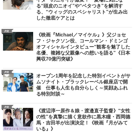
る“頭皮のニオイ”や“ベタつき”を解消す
る、“ウィッグのスペシャリスト”が生み出
した徹底ケアとは
PR
《映画『Michael／マイケル』》父ジョセ
フ・ジャクソン役、コールマン・ドミンゴ
オフィシャルインタビュー“観客を魅了した
名優、複雑な父親像への想いを語る”《日本
興収70億円突破》
PR
オープン1周年を記念した特別イベントがサ
ムソナイト・ブラックレーベル銀座店で開
催 仕事も人生も自分らしく～笑顔あふれ
る特別対談～
PR
《渡辺淳一原作＆娘・渡邉直子監督》“女性
の性”を真摯に描く意欲作に黒木瞳・西岡德
馬・吉田羊が出演決定！《映画『月がみて
いる』》