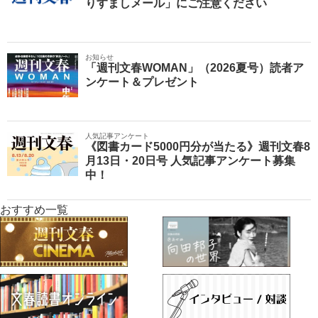
りすましメール」にご注意ください
お知らせ
「週刊文春WOMAN」（2026夏号）読者ア
ンケート＆プレゼント
人気記事アンケート
《図書カード5000円分が当たる》週刊文春8
月13日・20日号 人気記事アンケート募集
中！
おすすめ一覧