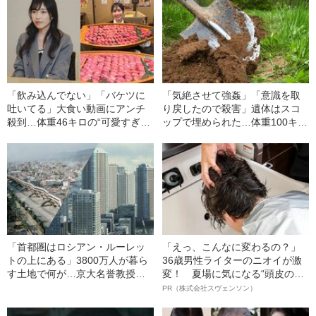
「飲み込んでない」「バケツに
「気絶させて強姦」「意識を取
吐いてる」大食い動画にアンチ
り戻したので殺害」遺体はスコ
殺到…体重46キロの“可愛すぎ
ップで埋められた…体重100キロ
る”大食い女子（24）が明か
の巨漢男（25）に襲われた「女
す、“やらせ疑惑”への本音
子高生の悲劇」（昭和42年の事
件）
「首都圏はロシアン・ルーレッ
「えっ、こんなに変わるの？」
トの上にある」3800万人が暮ら
36歳男性ライターのニオイが激
す土地で何が…京大名誉教授が
変！ 夏場に気になる“頭皮のニ
解説する「首都直下地震」のメ
オイ”や“ベタつき”を解消す
PR（株式会社スヴェンソン）
カニズム
る、“ウィッグのスペシャリス
ト”が生み出した徹底ケアとは