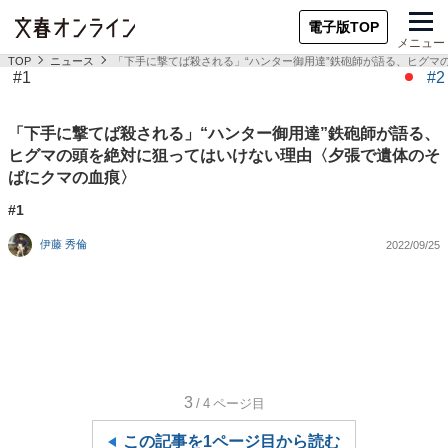
電子版TOP
メニュー
TOP
ニュース
「下手に撃てば殺される」“ハンター御用達”鉄砲師が語る、ヒグマ
#1
#2
「下手に撃てば殺される」“ハンター御用達”鉄砲師が語る、
ヒグマの頭を絶対に狙ってはいけない理由〈夕張で遺体のそ
ばにクマの血痕〉
#1
伊藤 秀倫
2022/09/25
3
/4
ページ目
この記事を1ページ目から読む