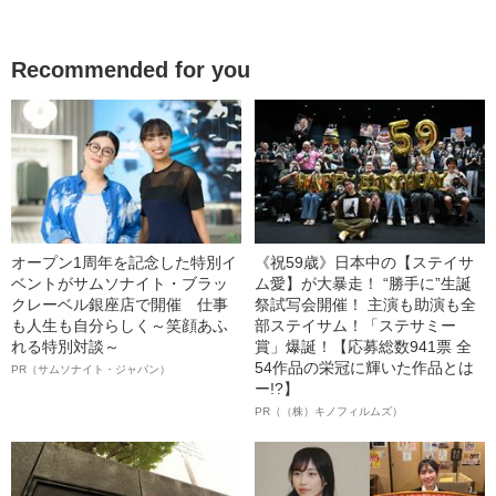
Recommended for you
オープン1周年を記念した特別イ
《祝59歳》日本中の【ステイサ
ベントがサムソナイト・ブラッ
ム愛】が大暴走！ “勝手に”生誕
クレーベル銀座店で開催 仕事
祭試写会開催！ 主演も助演も全
も人生も自分らしく～笑顔あふ
部ステイサム！「ステサミー
れる特別対談～
賞」爆誕！【応募総数941票 全
54作品の栄冠に輝いた作品とは
PR（サムソナイト・ジャパン）
ー!?】
PR（（株）キノフィルムズ）