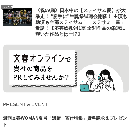
PR
《祝59歳》日本中の【ステイサム愛】が大
暴走！ “勝手に”生誕祭試写会開催！ 主演も
助演も全部ステイサム！「ステサミー賞」
爆誕！【応募総数941票 全54作品の栄冠に
輝いた作品とはー!?】
PRESENT & EVENT
週刊文春WOMAN夏号「遺贈・寄付特集」資料請求＆プレゼン
ト