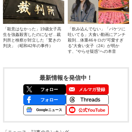
「殺意はなかった」19歳女子高
「飲み込んでない」「バケツに
生を強姦殺害したのになぜ…裁
吐いてる」大食い動画にアンチ
判所と検察が対立した「驚きの
殺到…体重46キロの“可愛すぎ
判決」（昭和42年の事件）
る”大食い女子（24）が明か
す、“やらせ疑惑”への本音
最新情報を発信中！
フォロー
メルマガ登録
フォロー
公式YouTube
Googleニュース