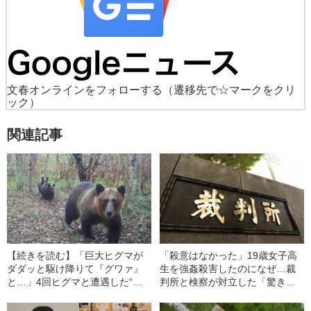
文春オンラインをフォローする
（遷移先で☆マークをクリ
ック）
関連記事
【続きを読む】「巨大ヒグマが
「殺意はなかった」19歳女子高
ダダッと駆け降りて『グワァ』
生を強姦殺害したのになぜ…裁
と…」4回ヒグマと遭遇した“ハ
判所と検察が対立した「驚きの
ンター御用達”職人が最も危険を
判決」（昭和42年の事件）
感じた瞬間