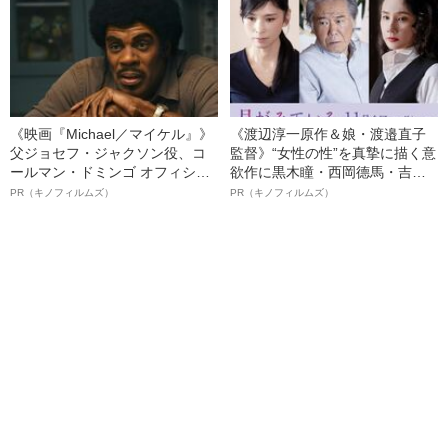
《映画『Michael／マイケル』》
《渡辺淳一原作＆娘・渡邉直子
父ジョセフ・ジャクソン役、コ
監督》“女性の性”を真摯に描く意
ールマン・ドミンゴ オフィシャ
欲作に黒木瞳・西岡德馬・吉田
ルインタビュー“観客を魅了した
羊が出演決定！《映画『月がみ
PR（キノフィルムズ）
PR（キノフィルムズ）
名優、複雑な父親像への想いを
ている』》
語る”《日本興収70億円突破》