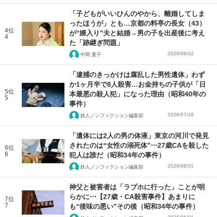
「子どもがいいひんのやから、離婚してしま
ったほうが」とも…京都の料亭の長女（43）
4位
が“婿入り”夫と結婚→男の子を出産後に考え
4
た「跡継ぎ問題」
2026/08/02
中岡 愛子
「逮捕のきっかけは腐乱した男性遺体」わず
か1ヶ月半で8人殺害…お金持ちの子供が「日
5位
本最悪の殺人犯」になった理由（昭和40年の
5
事件）
2026/07/18
鉄人ノンフィクション編集部
「遺体には2人の男の体液」東京の河川で発見
されたのは“女性の溺死体”⋯27歳CAを殺した
6位
6
犯人は誰だ（昭和34年の事件）
2026/06/01
鉄人ノンフィクション編集部
神父と被害者は「ラブホに行った」ことが明
らかに⋯【27歳・CA殺害事件】あまりに
7位
7
も“後味の悪い”その後（昭和34年の事件）