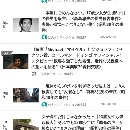
2026/06/01
鉄人ノンフィクション編集部
「本当にごめんなさい」17歳少女が生後5ヶ月
の長男を殺害…《高島忠夫の長男殺害事件》
8位
夫婦が背負った“消えない傷”（昭和39年の事
8
件）
2026/03/09
鉄人ノンフィクション編集部
《映画『Michael／マイケル』》父ジョセフ・ジャ
PR
クソン役、コールマン・ドミンゴ オフィシャルイ
ンタビュー“観客を魅了した名優、複雑な父親像へ
の想いを語る”《日本興収70億円突破》
「文春オンライン」編集部
「遺体からズボンを剥ぎ取った理由は…」8人
殺害しても“反省なし”…前科8犯男の末路（昭
9位
9
和40年の事件）
2026/07/18
鉄人ノンフィクション編集部
女子高生だけじゃなかった⋯【23歳女性も強
10
姦殺人】それでも18歳少年に「助命の声」が
位
相次いだ“まさかの理由”（昭和33年の事件）
10