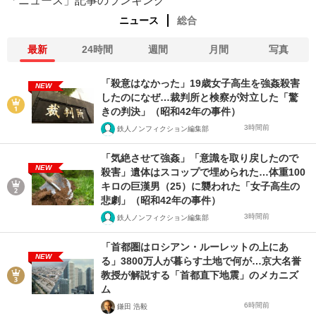
「ニュース」記事のランキング
ニュース
総合
最新
24時間
週間
月間
写真
「殺意はなかった」19歳女子高生を強姦殺害
NEW
したのになぜ…裁判所と検察が対立した「驚
きの判決」（昭和42年の事件）
3時間前
鉄人ノンフィクション編集部
「気絶させて強姦」「意識を取り戻したので
NEW
殺害」遺体はスコップで埋められた…体重100
キロの巨漢男（25）に襲われた「女子高生の
悲劇」（昭和42年の事件）
3時間前
鉄人ノンフィクション編集部
「首都圏はロシアン・ルーレットの上にあ
NEW
る」3800万人が暮らす土地で何が…京大名誉
教授が解説する「首都直下地震」のメカニズ
ム
6時間前
鎌田 浩毅