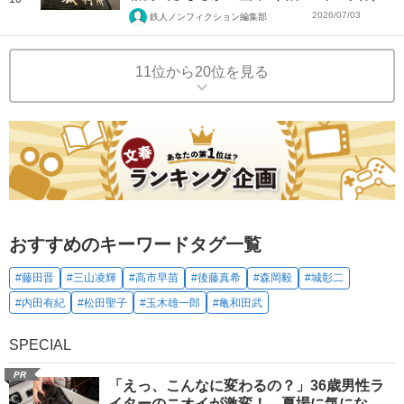
2026/07/03
鉄人ノンフィクション編集部
11位から20位を見る
おすすめのキーワードタグ一覧
#藤田晋
#三山凌輝
#高市早苗
#後藤真希
#森岡毅
#城彰二
#内田有紀
#松田聖子
#玉木雄一郎
#亀和田武
SPECIAL
PR
「えっ、こんなに変わるの？」36歳男性ラ
イターのニオイが激変！ 夏場に気にな