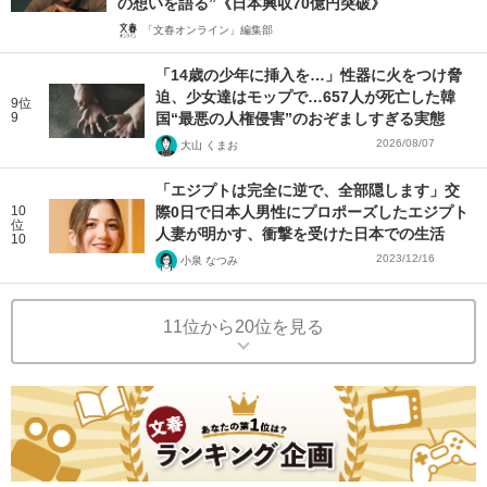
の想いを語る”《日本興収70億円突破》
「文春オンライン」編集部
「14歳の少年に挿入を…」性器に火をつけ脅
迫、少女達はモップで…657人が死亡した韓
9位
9
国“最悪の人権侵害”のおぞましすぎる実態
2026/08/07
大山 くまお
「エジプトは完全に逆で、全部隠します」交
10
際0日で日本人男性にプロポーズしたエジプト
位
人妻が明かす、衝撃を受けた日本での生活
10
2023/12/16
小泉 なつみ
11位から20位を見る