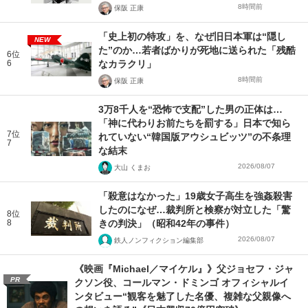
8時間前
保阪 正康
「史上初の特攻」を、なぜ旧日本軍は“隠し
NEW
た”のか…若者ばかりが死地に送られた「残酷
6位
6
なカラクリ」
8時間前
保阪 正康
3万8千人を“恐怖で支配”した男の正体は…
「神に代わりお前たちを罰する」日本で知ら
7位
れていない“韓国版アウシュビッツ”の不条理
7
な結末
2026/08/07
大山 くまお
「殺意はなかった」19歳女子高生を強姦殺害
したのになぜ…裁判所と検察が対立した「驚
8位
8
きの判決」（昭和42年の事件）
2026/08/07
鉄人ノンフィクション編集部
《映画『Michael／マイケル』》父ジョセフ・ジャ
PR
クソン役、コールマン・ドミンゴ オフィシャルイ
ンタビュー“観客を魅了した名優、複雑な父親像へ