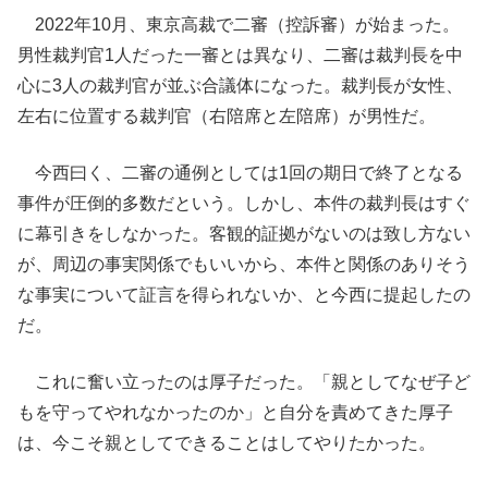
2022年10月、東京高裁で二審（控訴審）が始まった。
男性裁判官1人だった一審とは異なり、二審は裁判長を中
心に3人の裁判官が並ぶ合議体になった。裁判長が女性、
左右に位置する裁判官（右陪席と左陪席）が男性だ。
今西曰く、二審の通例としては1回の期日で終了となる
事件が圧倒的多数だという。しかし、本件の裁判長はすぐ
に幕引きをしなかった。客観的証拠がないのは致し方ない
が、周辺の事実関係でもいいから、本件と関係のありそう
な事実について証言を得られないか、と今西に提起したの
だ。
これに奮い立ったのは厚子だった。「親としてなぜ子ど
もを守ってやれなかったのか」と自分を責めてきた厚子
は、今こそ親としてできることはしてやりたかった。