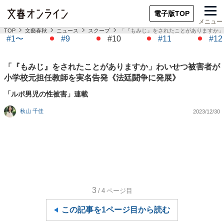
電子版TOP
メニュー
TOP
文藝春秋
ニュース
スクープ
「『もみじ』をされたことがありますか」
#1〜
#9
#10
#11
#12
「『もみじ』をされたことがありますか」わいせつ被害者が
小学校元担任教師を実名告発《法廷闘争に発展》
「ルポ男児の性被害」連載
秋山 千佳
2023/12/30
3
/4
ページ目
この記事を1ページ目から読む