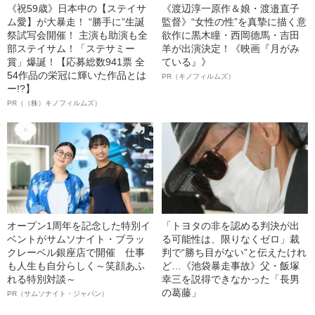
《祝59歳》日本中の【ステイサ
《渡辺淳一原作＆娘・渡邉直子
ム愛】が大暴走！ “勝手に”生誕
監督》“女性の性”を真摯に描く意
祭試写会開催！ 主演も助演も全
欲作に黒木瞳・西岡德馬・吉田
部ステイサム！「ステサミー
羊が出演決定！《映画『月がみ
賞」爆誕！【応募総数941票 全
ている』》
54作品の栄冠に輝いた作品とは
PR（キノフィルムズ）
ー!?】
PR（（株）キノフィルムズ）
オープン1周年を記念した特別イ
「トヨタの非を認める判決が出
ベントがサムソナイト・ブラッ
る可能性は、限りなくゼロ」裁
クレーベル銀座店で開催 仕事
判で“勝ち目がない”と伝えたけれ
も人生も自分らしく～笑顔あふ
ど…《池袋暴走事故》父・飯塚
れる特別対談～
幸三を説得できなかった「長男
の葛藤」
PR（サムソナイト・ジャパン）