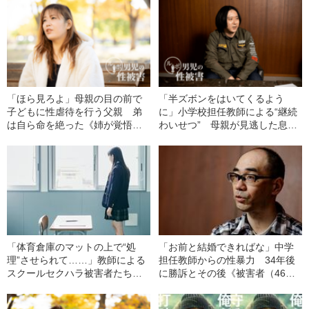
「ほら見ろよ」母親の目の前で
「半ズボンをはいてくるよう
子どもに性虐待を行う父親 弟
に」小学校担任教師による“継続
は自ら命を絶った《姉が覚悟の
わいせつ” 母親が見逃した息子
実名告発》
のSOS《実名告発》
「体育倉庫のマットの上で“処
「お前と結婚できればな」中学
理”させられて……」教師による
担任教師からの性暴力 34年後
スクールセクハラ被害者たちが
に勝訴とその後《被害者（46）
声をあげた！
が実名・顔出し告発》