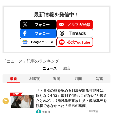
最新情報を発信中！
フォロー
メルマガ登録
フォロー
公式YouTube
Googleニュース
「ニュース」記事のランキング
ニュース
総合
最新
24時間
週間
月間
写真
「トヨタの非を認める判決が出る可能性は、
NEW
限りなくゼロ」裁判で“勝ち目がない”と伝え
たけれど…《池袋暴走事故》父・飯塚幸三を
説得できなかった「長男の葛藤」
11時間前
守田 哲