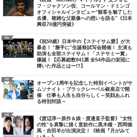
フ・ジャクソン役、コールマン・ドミンゴ
オフィシャルインタビュー“観客を魅了した
名優、複雑な父親像への想いを語る”《日本
興収70億円突破》
PR
《祝59歳》日本中の【ステイサム愛】が大
暴走！ “勝手に”生誕祭試写会開催！ 主演も
助演も全部ステイサム！「ステサミー賞」
爆誕！【応募総数941票 全54作品の栄冠に
輝いた作品とはー!?】
PR
オープン1周年を記念した特別イベントがサ
ムソナイト・ブラックレーベル銀座店で開
催 仕事も人生も自分らしく～笑顔あふれ
る特別対談～
PR
《渡辺淳一原作＆娘・渡邉直子監督》“女性
の性”を真摯に描く意欲作に黒木瞳・西岡德
馬・吉田羊が出演決定！《映画『月がみて
いる』》