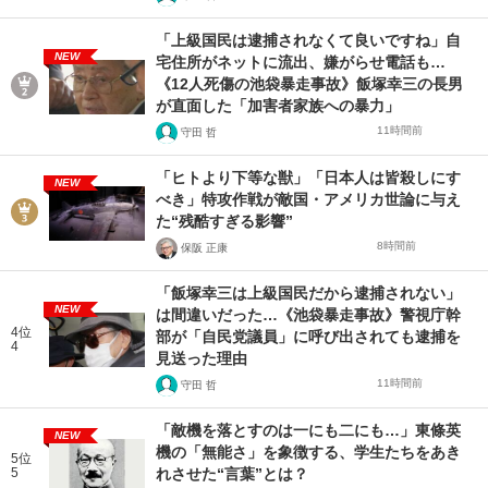
「上級国民は逮捕されなくて良いですね」自
NEW
宅住所がネットに流出、嫌がらせ電話も…
《12人死傷の池袋暴走事故》飯塚幸三の長男
が直面した「加害者家族への暴力」
11時間前
守田 哲
「ヒトより下等な獣」「日本人は皆殺しにす
NEW
べき」特攻作戦が敵国・アメリカ世論に与え
た“残酷すぎる影響”
8時間前
保阪 正康
「飯塚幸三は上級国民だから逮捕されない」
NEW
は間違いだった…《池袋暴走事故》警視庁幹
4位
部が「自民党議員」に呼び出されても逮捕を
4
見送った理由
11時間前
守田 哲
「敵機を落とすのは一にも二にも…」東條英
NEW
機の「無能さ」を象徴する、学生たちをあき
5位
5
れさせた“言葉”とは？