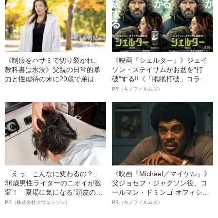
《制服をハサミで切り裂かれ、
《映画『シェルター』》ジェイ
教科書は水没》父親の日常的暴
ソン・ステイサムがお盆を“打
力と性虐待の末に29歳で弟は自
破”する!!《「眠眠打破」コラ
殺した 姉が実名告発
ボ》
PR（キノフィルムズ）
「えっ、こんなに変わるの？」
《映画『Michael／マイケル』》
36歳男性ライターのニオイが激
父ジョセフ・ジャクソン役、コ
変！ 夏場に気になる“頭皮のニ
ールマン・ドミンゴ オフィシャ
オイ”や“ベタつき”を解消す
ルインタビュー“観客を魅了した
PR（株式会社スヴェンソン）
PR（キノフィルムズ）
る、“ウィッグのスペシャリス
名優、複雑な父親像への想いを