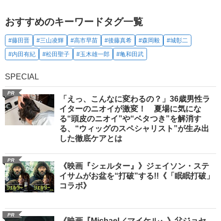
おすすめのキーワードタグ一覧
#藤田晋
#三山凌輝
#高市早苗
#後藤真希
#森岡毅
#城彰二
#内田有紀
#松田聖子
#玉木雄一郎
#亀和田武
SPECIAL
PR
「えっ、こんなに変わるの？」36歳男性ラ
イターのニオイが激変！ 夏場に気にな
る“頭皮のニオイ”や“ベタつき”を解消す
る、“ウィッグのスペシャリスト”が生み出
した徹底ケアとは
PR
《映画『シェルター』》ジェイソン・ステ
イサムがお盆を“打破”する!!《「眠眠打破」
コラボ》
PR
《映画『Michael／マイケル』》父ジョセ