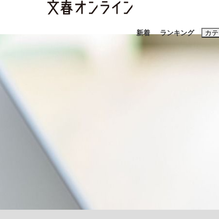
新着
ランキング
カテ
スクープ
ニュー
おすすめのキ
#藤田晋
#三
#玉木雄一郎
《BTS厳戒トーキョー滞在記》RM→渋谷で飲
終戦から81年