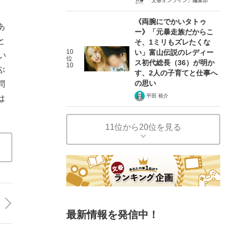
「文春オンライン」編集部
《両腕にでかいタトゥ
あ
ー》「元暴走族だからこ
と
そ、1ミリもズレたくな
10
い」富山伝説のレディー
い
位
ス初代総長（36）が明か
10
ぶ
す、2人の子育てと仕事へ
の思い
問
平田 裕介
は
11位から20位を見る
最新情報を発信中！