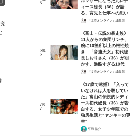
ルマザーになった元レデ
5
ィース総長（36）が語
る、育児と仕事への思い
「文春オンライン」編集部
研究
と
《富山・伝説の暴走族》
11人からの集団リンチ、
腕に10箇所以上の根性焼
6位
き…「音速天女」初代総
6
長しおりさん（36）が明
かす、過酷すぎる10代
「文春オンライン」編集部
ま
《17歳で逮捕》「入って
いなければ人を殺してい
た」富山の伝説的レディ
ース初代総長（36）が告
7位
7
白する、女子少年院での
独房生活と“ヤンキーの更
生”
平田 裕介