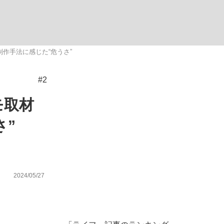
作手法に感じた“危うさ”
#2
った」侍ジャパン選手が証言した“NPB聞...
を、目撃せよ。
モ取材
さ”
2024/05/27