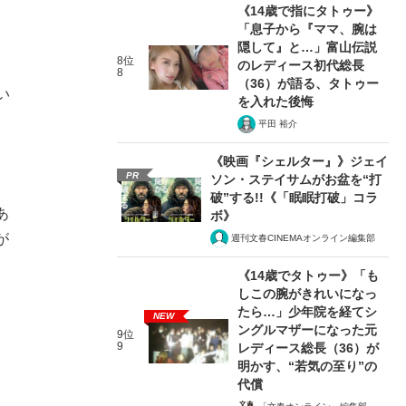
《14歳で指にタトゥー》
「息子から『ママ、腕は
隠して』と…」富山伝説
8位
のレディース初代総長
8
（36）が語る、タトゥー
い
を入れた後悔
平田 裕介
《映画『シェルター』》ジェイ
PR
ソン・ステイサムがお盆を“打
破”する!!《「眠眠打破」コラ
あ
ボ》
が
週刊文春CINEMAオンライン編集部
《14歳でタトゥー》「も
しこの腕がきれいになっ
、
たら…」少年院を経てシ
NEW
ングルマザーになった元
9位
9
レディース総長（36）が
明かす、“若気の至り”の
代償