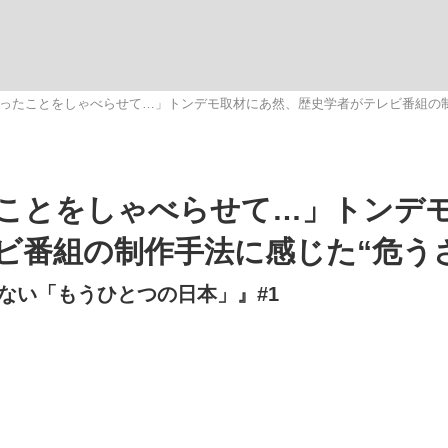
ったことをしゃべらせて…」トンデモ取材にあ然、歴史学者がテレビ番組の制
”の真実 選手が明かす...
「敗因分析は一切聞かれなか
キングの誕生
ことをしゃべらせて…」トンデ
ビ番組の制作手法に感じた“危う
ない「もうひとつの日本」』#1
もっと見る
の国から』倉本聰氏（91...