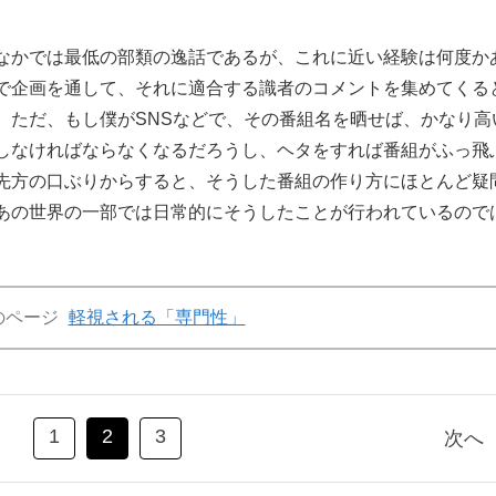
なかでは最低の部類の逸話であるが、これに近い経験は何度か
で企画を通して、それに適合する識者のコメントを集めてくる
。ただ、もし僕がSNSなどで、その番組名を晒せば、かなり高
しなければならなくなるだろうし、ヘタをすれば番組がふっ飛
先方の口ぶりからすると、そうした番組の作り方にほとんど疑
あの世界の一部では日常的にそうしたことが行われているので
のページ
軽視される「専門性」
1
2
3
次へ