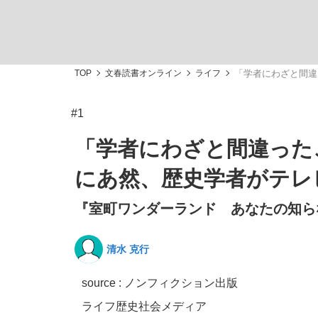
観る将棋、読む将棋
TOP
文春読書オンライン
ライフ
「学者にわざと間違
#1
「最悪の空気のまま解散」WBC日本代表“敗戦
「学者にわざと間違った
にあ然、歴史学者がテレ
『室町ワンダーランド あなたの知ら
いまさら聞けない資産運用のすべて
清水 克行
source : ノンフィクション出版
「クマが悪者扱いされているのが悲しい」『北
ライフ
歴史
社会
メディア