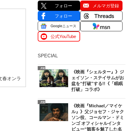
フォロー
メルマガ登録
フォロー
Googleニュース
公式YouTube
SPECIAL
PR
《映画『シェルター』》ジ
ェイソン・ステイサムがお
文春オンラ
盆を“打破”する!!《「眠眠
打破」コラボ》
PR
《映画『Michael／マイケ
ル』》父ジョセフ・ジャク
ソン役、コールマン・ドミ
ンゴ オフィシャルインタ
ビュー“観客を魅了した名