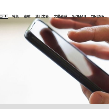
ゴリ
特集
連載
週刊文春
文藝春秋
WOMAN
CINEMA
キーワード入力
ス
エンタメ
ライフ
ビジネス
ーワードタグ一覧
山凌輝
#高市早苗
#後藤真希
#森岡毅
#城彰二
#内田有紀
#亀和田武
み会、JIN→伊豆の...
「90%は失敗する。でも…」
私のあのとき