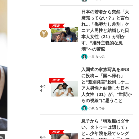
日本の若者から突然「大
麻売ってない？」と言わ
れ…「侮辱だし差別」ケ
NEW
ニア人男性と結婚した日
本人女性（31）が明か
す、“排外主義的な風
潮”への苦悩
小泉 なつみ
入園式の家族写真をSNS
に投稿→「国へ帰れ」
NEW
と“差別発言”殺到…ケニ
4位
ア人男性と結婚した日本
4
人女性（31）が、“世間か
らの視線”に思うこと
小泉 なつみ
息子から「特攻服はダサ
い。タトゥーは隠して」
NEW
と…少年院を経てシング
5位