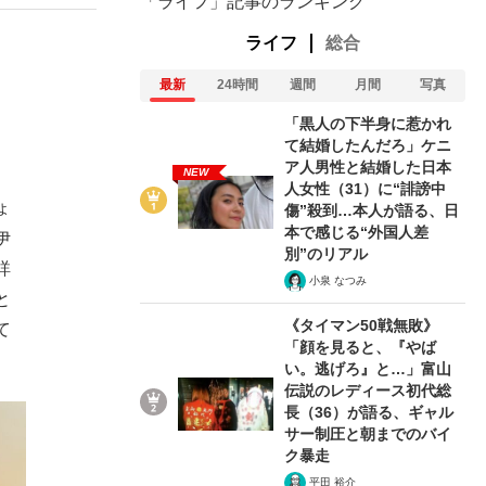
「ライフ」記事のランキング
ライフ
総合
最新
24時間
週間
月間
写真
「黒人の下半身に惹かれ
て結婚したんだろ」ケニ
ア人男性と結婚した日本
NEW
人女性（31）に“誹謗中
ょ
傷”殺到…本人が語る、日
本で感じる“外国人差
伊
別”のリアル
詳
小泉 なつみ
と
《タイマン50戦無敗》
て
「顔を見ると、『やば
い。逃げろ』と…」富山
伝説のレディース初代総
長（36）が語る、ギャル
サー制圧と朝までのバイ
ク暴走
平田 裕介