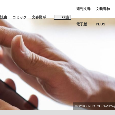
週刊文春
文藝春秋
読書
コミック
文春野球
検索
電子版
PLUS
インタビュー
読書
#松田聖子
本田圭佑が初めて明かした日本代表監督に...
、私のいま