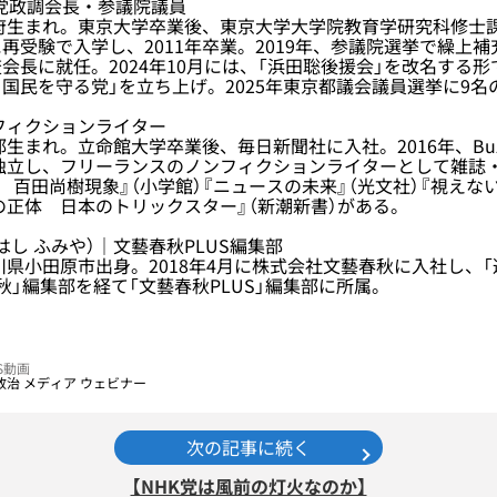
K党政調会長・参議院議員
府生まれ。東京大学卒業後、東京大学大学院教育学研究科修士
再受験で入学し、2011年卒業。2019年、参議院選挙で繰上
会長に就任。2024年10月には、「浜田聡後援会」を改名する形
国民を守る党」を立ち上げ。2025年東京都議会議員選挙に9名
フィクションライター
生まれ。立命館大学卒業後、毎日新聞社に入社。2016年、BuzzFe
に独立し、フリーランスのノンフィクションライターとして雑誌
 百田尚樹現象』（小学館）『ニュースの未来』（光文社）『視えな
」の正体 日本のトリックスター』（新潮新書）がある。
はし ふみや）｜文藝春秋PLUS編集部
川県小田原市出身。2018年4月に株式会社文藝春秋に入社し、「
秋」編集部を経て「文藝春秋PLUS」編集部に所属。
US動画
政治
メディア
ウェビナー
次の記事に続く
【NHK党は風前の灯火なのか】