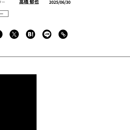
高橋 郁也
ター
2025/06/30
ー