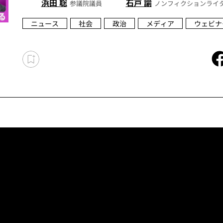
浜田 聡
石戸 諭
参議院議員
ノンフィクションライ
ニュース
社会
政治
メディア
ウェビナ