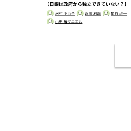
【日銀は政府から独立できていない？】
河村 小百合
永濱 利廣
加谷 珪一
小田 竜ダニエル