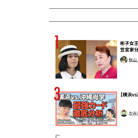
1
殺行為だ
彬子女王
笠宮家
トッド
秋山
3
らされたことが」塚
【横浜v
、藤田三保子氏
を実名告発
かみ