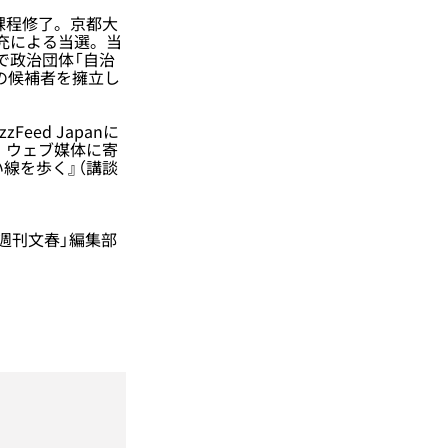
課程修了。京都大
補充による当選。当
で政治団体「自治
の候補者を擁立し
ed Japanに
・ウェブ媒体に寄
い線を歩く』（講談
週刊文春」編集部