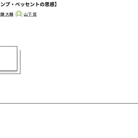
ランプ・ベッセントの思惑】
鎌 大輔
山下 覚