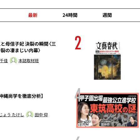
最新
24時間
週間
2
と母信子妃 決裂の瞬間〈三
分裂の凄まじい内幕〉
 千佳
本誌取材班
4
s沖縄尚学を徹底分析】
じょう たけし
田中 仰