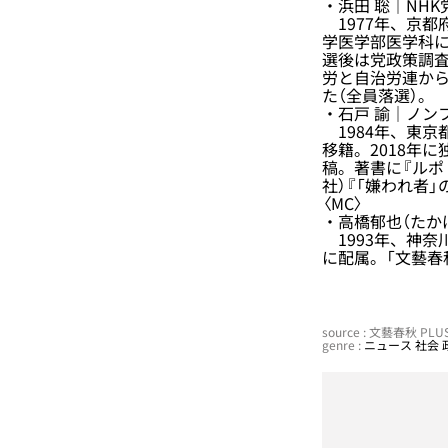
・浜田 聡｜NH
1977年、京都
学医学部医学科に
選後は党政策調査
労と自治労連から
た（全員落選）。
・石戸 諭｜ノン
1984年、東京都
移籍。2018年
稿。著書に『ルポ
社）『「嫌われ者
〈MC〉
・高橋郁也（たか
1993年、神奈
に配属。「文藝春
source : 文藝春秋 PL
genre :
ニュース
社会