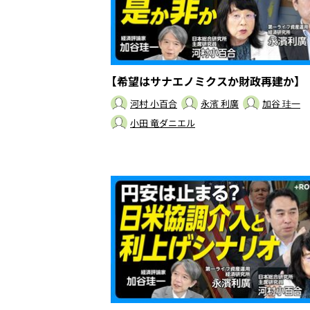
【希望はサナエノミクスか財政再建か】
河村 小百合
永濱 利廣
加谷 珪一
小田 竜ダニエル