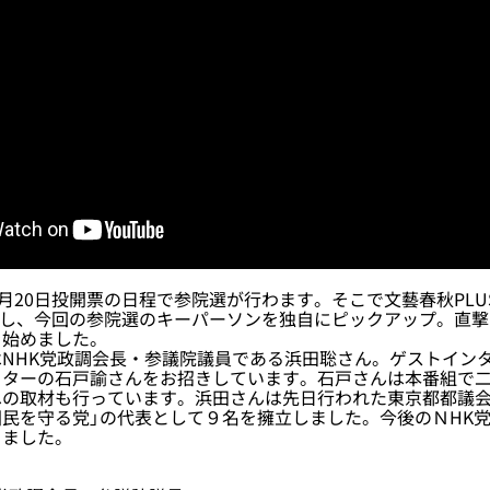
月20日投開票の日程で参院選が行わます。そこで文藝春秋PLU
と題し、今回の参院選のキーパーソンを独自にピックアップ。直
を始めました。
NHK党政調会長・参議院議員である浜田聡さん。ゲストイン
ターの石戸諭さんをお招きしています。石戸さんは本番組で二
への取材も行っています。浜田さんは先日行われた東京都都議会
民を守る党」の代表として９名を擁立しました。今後のＮHK
きました。