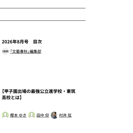
1
2026年8月号 目次
「文藝春秋」編集部
3
【甲子園出場の最強公立進学校・東筑
高校とは】
樫本 ゆき
田中 仰
村井 弦