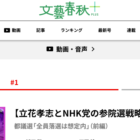
動画
記事
ランキング
最新号
連載
動画・音声
#1
【立花孝志とNHK党の参院選戦
都議選「全員落選は想定内」（前編）