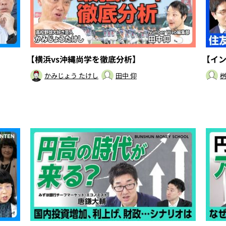
【横浜vs沖縄尚学を徹底分析】
【イ
かみじょう たけし
田中 仰
桝