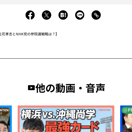
立花孝志とNHK党の参院選戦略は？】
他の動画・音声
P