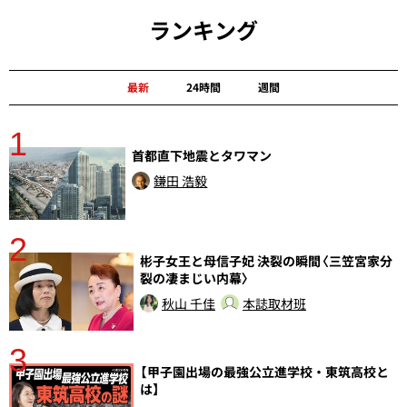
ランキング
最新
24時間
週間
1
分
首都直下地震とタワマン
鎌田 浩毅
2
彬子女王と母信子妃 決裂の瞬間〈三笠宮家分
裂の凄まじい内幕〉
秋山 千佳
本誌取材班
3
【甲子園出場の最強公立進学校・東筑高校と
さ
は】
実