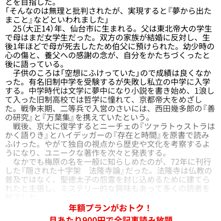
とを目指した。
「そんなのは無理と批判されたが、実現すると『夢から出た
まこと』などといわれました」
25（大正14）年、仙台市に生まれる。父は東北帝大の学生
で母はまだ女学生だった。双方の家族が結婚に反対し、生
後1年ほどで母が死去したため伯父に預けられた。幼少時の
心の傷と、養父への感謝の念が、自分をかたちづくったと
後に語っている。
子供のころは「空想にふけっていた」ので成績は良くなか
った。有名旧制中学を受験するが失敗し私立の中学に入学
する。中学時代は文学に夢中になり小説を書き始め、1浪し
て入った旧制高校では哲学に憧れて、京都帝大をめざし
た。戦争末期、二等兵で入営のさいには、西田幾多郎の『善
の研究』と『万葉集』を携えていたという。
戦後、京大に復学するとニーチェの『ツァラトゥストラは
かく語りき』とハイデッガーの『存在と時間』を原書で読み
ふけった。やがて独自の視点から歴史や文化を考察するよ
うになり、ユニークな著作を次々と発表する。
なかでも梅原の名を一般に知らしめたのが、72年に刊行
した『隠された十字架 法隆寺論』だった。法隆寺は仏教の
普及ではなく、聖徳太子の怨霊を封じ込めるために建てら
れたと主張し、ミステリー的な興味もあって多くの読者を
魅了した。
年額プランがおトク！
月あたり900円で全記事読み放題