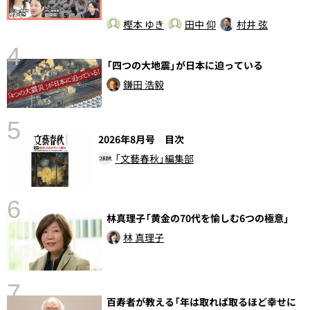
樫本 ゆき
田中 仰
村井 弦
4
「四つの大地震」が日本に迫っている
鎌田 浩毅
5
2026年8月号 目次
の
「文藝春秋」編集部
6
林真理子「黄金の70代を愉しむ6つの極意」
し
林 真理子
7
百寿者が教える「年は取れば取るほど幸せに