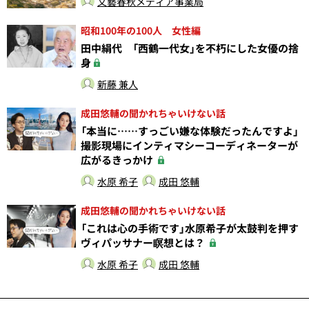
文藝春秋メディア事業局
昭和100年の100人 女性編
田中絹代 「西鶴一代女」を不朽にした女優の捨
身
新藤 兼人
成田悠輔の聞かれちゃいけない話
「本当に……すっごい嫌な体験だったんですよ」
撮影現場にインティマシーコーディネーターが
広がるきっかけ
水原 希子
成田 悠輔
成田悠輔の聞かれちゃいけない話
「これは心の手術です」水原希子が太鼓判を押す
ヴィパッサナー瞑想とは？
水原 希子
成田 悠輔