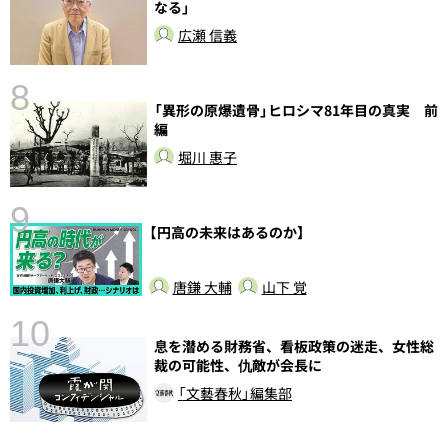
なる」
広瀬 信義
8
「異形の原爆遺骨」ヒロシマ81年目の真実 前
編
堀川 惠子
9
【円高の未来はあるのか】
前
唐鎌 大輔
山下 覚
10
息を潜める財務省、看板政策の迷走、女性総
裁の可能性、仇敵が会長に
「文藝春秋」編集部