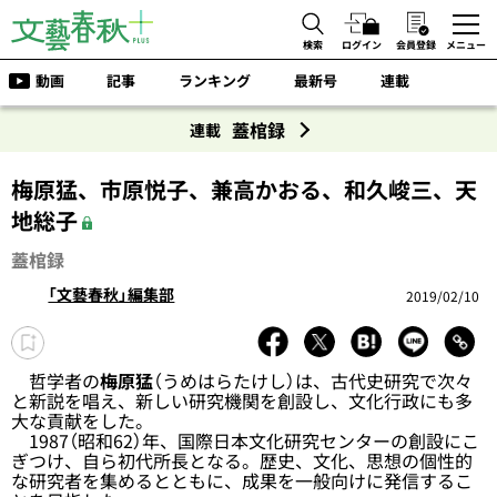
検索
ログイン
会員登録
メニュー
動画
記事
ランキング
最新号
連載
蓋棺録
連載
梅原猛、市原悦子、兼高かおる、和久峻三、天
地総子
蓋棺録
「文藝春秋」編集部
2019/02/10
哲学者の
梅原猛
（うめはらたけし）は、古代史研究で次々
と新説を唱え、新しい研究機関を創設し、文化行政にも多
大な貢献をした。
1987（昭和62）年、国際日本文化研究センターの創設にこ
ぎつけ、自ら初代所長となる。歴史、文化、思想の個性的
な研究者を集めるとともに、成果を一般向けに発信するこ