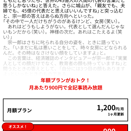
思うしかないね」と答えた。さらに城山が、「親友でも、夫
婦でも、45億の代表だと思えばいいんですね」と突っ込む
と、宗一郎の答えはあらぬ方向へといった。
「その中で一人だけちがうのがあるけンど、女房（笑い）。
あれはどうもしようがない。代表として選んだんじゃな
いもンだから（笑い）。神様の次だ。あれはこたえるよ（笑
い）」
宗一郎はさちに叱られる自分の姿を、ときに語ってい
た。「いまだに私は悪いことをして、時々女房にどなられる
んだ。その時はなさけない顔をしていますよ」と。
この言葉は、経済雑誌のインタビュアーが宗一郎に「実業
人としての顔だけでなく、教育者の顔も持っていますね」と
問うたときの答えとして、「自分には3つ目の顔もあります
よ」といったときのものである。
年額プランがおトク！
月あたり900円で全記事読み放題
1,200
円/月
月額プラン
1ヶ月更新
オススメ！