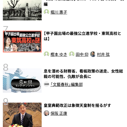
編
し
堀川 惠子
7
【甲子園出場の最強公立進学校・東筑高校と
は】
樫本 ゆき
田中 仰
村井 弦
8
息を潜める財務省、看板政策の迷走、女性総
前
裁の可能性、仇敵が会長に
「文藝春秋」編集部
9
皇室典範改正は象徴天皇制を揺るがす
保阪 正康