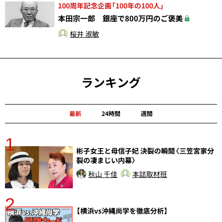
100周年記念企画「100年の100人」
本田宗一郎 銀座で800万円のご褒美
桜井 淑敏
ランキング
最新
24時間
週間
1
分
彬子女王と母信子妃 決裂の瞬間〈三笠宮家分
裂の凄まじい内幕〉
秋山 千佳
本誌取材班
2
【横浜vs沖縄尚学を徹底分析】