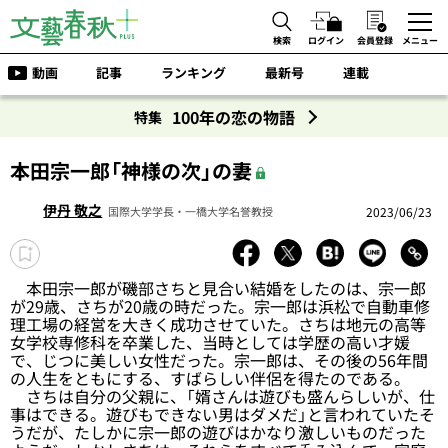
検索
ログイン
会員登録
メニュー
動画
記事
ランキング
最新号
連載
100年の恋の物語
特集
本田宗一郎「神様の次」の妻
伊丹 敬之
2023/06/23
国際大学学長・一橋大学名誉教授
本田宗一郎が磯部さちと見合い結婚をしたのは、宗一郎
が29歳、さちが20歳の時だった。宗一郎は浜松で自動車修
理工場の経営を大きく成功させていた。さちは地元の高等
女学校専修科を卒業した、当時としては学歴の高い才媛
で、じつに美しい女性だった。宗一郎は、その後の56年間
の人生をともにする、すばらしい伴侶を得たのである。
さちは自分の父親に、「婿さんは遊びも盛んらしいが、仕
事はできる。遊びもできない男はダメだ」と言われていたそ
うだが、たしかに宗一郎の遊びはかなり激しいものだった