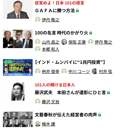
目覚めよ！日本 101の提言
ＧＡＦＡに勝つ方法
伊丹 敬之
100の名言 時代のかがり火
山内 昌之
保阪 正康
伊丹 敬之
本郷 和人
【インド・ムンバイに“1兆円投資”】
PR
桝井 俊幸
中川 コージ
村井 弦
101人の輝ける日本人
藤沢武夫 本田さんが遺影にひと言
藤沢 文翁
文藝春秋が伝えた経営者の肉声
楠木 建