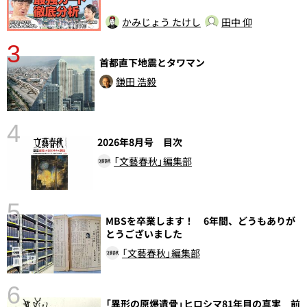
かみじょう たけし
田中 仰
3
首都直下地震とタワマン
鎌田 浩毅
4
2026年8月号 目次
さ
「文藝春秋」編集部
実
5
MBSを卒業します！ 6年間、どうもありが
とうございました
「文藝春秋」編集部
6
「異形の原爆遺骨」ヒロシマ81年目の真実 前