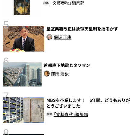
「文藝春秋」編集部
5
皇室典範改正は象徴天皇制を揺るがす
保阪 正康
6
首都直下地震とタワマン
し
鎌田 浩毅
7
MBSを卒業します！ 6年間、どうもありが
とうございました
「文藝春秋」編集部
8