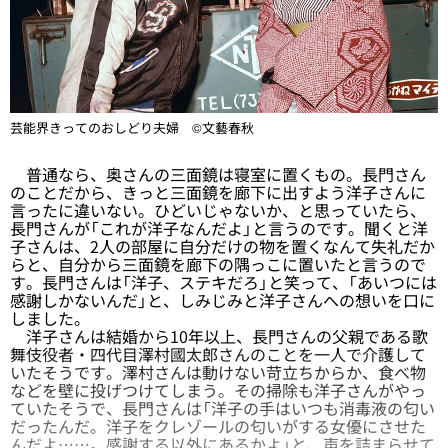
芸能界きってのおしどり夫婦 ©文藝春秋
普通なら、奥さんの三面鏡は寝室に置くもの。長門さん
のことだから、きっと三面鏡を廊下に出すよう洋子さんに
言ったに違いない。ひどいじゃないか、と思っていたら、
長門さんが「これが洋子なんだよ」と言うのです。聞くと洋
子さんは、2人の部屋に自分だけの物を置くなんて失礼だか
らと、自分から三面鏡を廊下の隅っこに置いたと言うので
す。長門さんは「洋子、ステキだろ」と笑って、「あいつには
感謝しかないんだ」と、しみじみと洋子さんへの想いを口に
しました。
洋子さんは結婚から10年以上、長門さんの父親である歌
舞伎役者・四代目澤村國太郎さんのことを一人で介護して
いたそうです。澤村さんは動けない苛立ちからか、食べ物
などを壁に投げつけてしまう。その掃除も洋子さんがやっ
ていたそうで、長門さんは「洋子の手はいつも消毒液の匂い
だったんだ。洋子をクレゾールの匂いがする女優にさせた
んだよ……。感謝する以外にあるかよ」と、声を詰まらせて