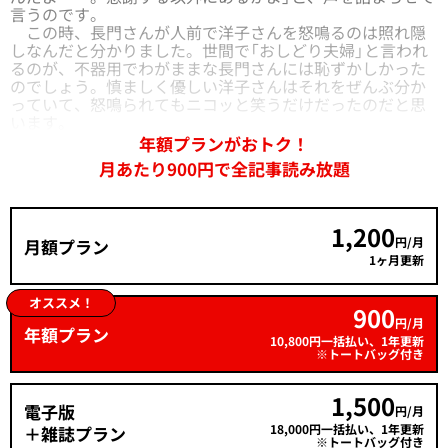
言うのです。
この時、長門さんが人前で洋子さんを怒鳴るのは照れ隠
しなんだと分かりました。世間で「おしどり夫婦」と言われ
るのが、不器用でわがままな長門さんには恥ずかしかった
のでしょう。慎ましく優しい洋子さんはそれをぜんぶ分か
っていて、怒鳴られてもニコッと笑うだけだったのだと思
います。
年額プランがおトク！
月あたり900円で全記事読み放題
1,200
円/月
月額プラン
1ヶ月更新
オススメ！
900
円/月
年額プラン
10,800円一括払い、1年更新
※トートバッグ付き
1,500
電子版
円/月
18,000円一括払い、1年更新
＋雑誌プラン
※トートバッグ付き