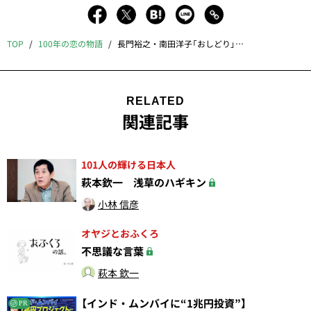
TOP
100年の恋の物語
長門裕之・南田洋子「おしどり」の真実
RELATED
関連記事
101人の輝ける日本人
萩本欽一 浅草のハギキン
小林 信彦
オヤジとおふくろ
不思議な言葉
萩本 欽一
【インド・ムンバイに“1兆円投資”】
PR