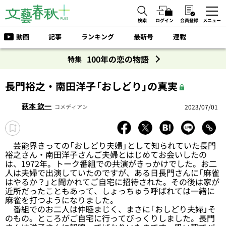
検索
ログイン
会員登録
メニュー
動画
記事
ランキング
最新号
連載
100年の恋の物語
特集
長門裕之・南田洋子「おしどり」の真実
萩本 欽一
2023/07/01
コメディアン
芸能界きっての「おしどり夫婦」として知られていた長門
裕之さん・南田洋子さんご夫婦とはじめてお会いしたの
は、1972年。トーク番組での共演がきっかけでした。お二
人は夫婦で出演していたのですが、ある日長門さんに「麻雀
はやるか？」と聞かれてご自宅に招待された。その後は家が
近所だったこともあって、しょっちゅう呼ばれては一緒に
麻雀を打つようになりました。
番組でのお二人は仲睦まじく、まさに「おしどり夫婦」そ
のもの。ところがご自宅に行ってびっくりしました。長門