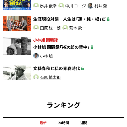
桝井 俊幸
中川 コージ
村井 弦
生涯現役対談 人生は「運・鈍・根」だ
田原 総一朗
萩本 欽一
小林旭 回顧録
小林旭 回顧録「裕次郎の背中」
小林 旭
文藝春秋と私の青春時代
石原 慎太郎
ランキング
最新
24時間
週間