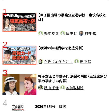
1
分
【甲子園出場の最強公立進学校・東筑高校と
は】
樫本 ゆき
田中 仰
村井 弦
2
【横浜vs沖縄尚学を徹底分析】
かみじょう たけし
田中 仰
3
彬子女王と母信子妃 決裂の瞬間〈三笠宮家分
裂の凄まじい内幕〉
秋山 千佳
本誌取材班
4
さ
2026年8月号 目次
実