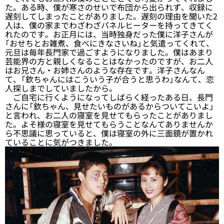
た。ある時、僕が寒さのせいで布団から出られず、収録に
遅刻してしまったことがありました。遅刻の理由を聞いた2
人は、僕の家までわざわざパネルヒーターを持ってきてく
れたのです。お正月には、当時独身だった僕に洋子さんが
「おせちとお雑煮、食べにきなさいね」と気遣ってくれて、
元旦は毎年長門家で過ごすようになりました。僕はあまり
芸能界の方と親しくなることはなかったのですが、お二人
はお兄さん・お姉さんのような存在です。洋子さんなん
て、「欽ちゃんにはこういう子が合うと思うわ」なんて、恋
人探しまでしていましたから。
ご自宅に行くようになってしばらく経ったある日、長門
さんに「欽ちゃん、見せたいものがあるからついてこいよ」
と言われ、お二人の寝室を見せてもらったことがありまし
た。よそ様の寝室を見せてもらうことなんてありませんか
ら不思議に思っていると、僕は寝室の外に三面鏡が置かれ
ていることに気がつきました。