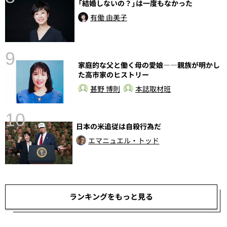
「結婚しないの？」は一度もなかった
前
有働 由美子
9
家庭的な父と働く母の愛娘――親族が明かし
た高市家のヒストリー
甚野 博則
本誌取材班
10
日本の米追従は自殺行為だ
エマニュエル・トッド
ランキングをもっと見る