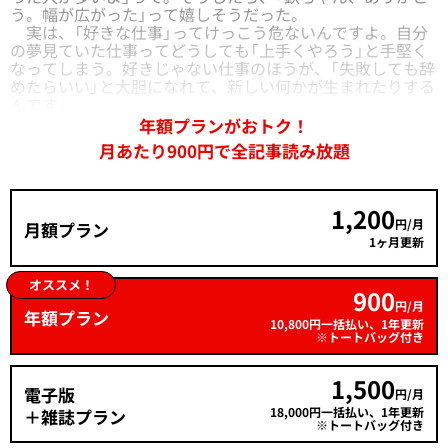
う。幅が広がった」って嬉しそうだった。
実は、「好きな仕事」ってけっこう危ないんですよ。自分
の夢見ていた仕事ってどうしても「上手くやろう」と手堅く
なってしまう。好きじゃない仕事のほうが、「失敗しても辞
めたらいい」と大胆になれて、新しい何かが生まれたりする
んです。
年額プランがおトク！
月あたり900円で全記事読み放題
1,200
円/月
月額プラン
1ヶ月更新
オススメ！
900
円/月
年額プラン
10,800円一括払い、1年更新
※トートバッグ付き
1,500
電子版
円/月
18,000円一括払い、1年更新
＋雑誌プラン
※トートバッグ付き