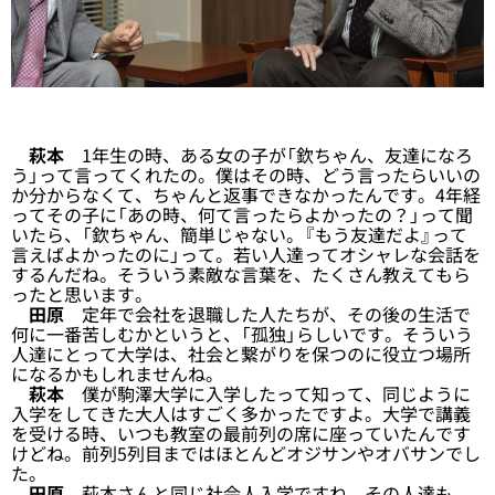
萩本
1年生の時、ある女の子が「欽ちゃん、友達になろ
う」って言ってくれたの。僕はその時、どう言ったらいいの
か分からなくて、ちゃんと返事できなかったんです。4年経
ってその子に「あの時、何て言ったらよかったの？」って聞
いたら、「欽ちゃん、簡単じゃない。『もう友達だよ』って
言えばよかったのに」って。若い人達ってオシャレな会話を
するんだね。そういう素敵な言葉を、たくさん教えてもら
ったと思います。
田原
定年で会社を退職した人たちが、その後の生活で
何に一番苦しむかというと、「孤独」らしいです。そういう
人達にとって大学は、社会と繋がりを保つのに役立つ場所
になるかもしれませんね。
萩本
僕が駒澤大学に入学したって知って、同じように
入学をしてきた大人はすごく多かったですよ。大学で講義
を受ける時、いつも教室の最前列の席に座っていたんです
けどね。前列5列目まではほとんどオジサンやオバサンでし
た。
田原
萩本さんと同じ社会人入学ですね。その人達も、