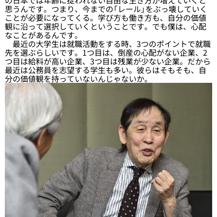
の日本では年齢に捉われない自由な生き方が増えていくと
思うんです。つまり、今までの「レール」をぶっ壊していく
ことが必要になってくる。学び方も働き方も、自分の価値
観に沿って選択していくということです。でも僕は、心配
なことがあるんです。
最近の大学生は就職活動をする時、3つのポイントで就職
先を選ぶらしいです。1つ目は、倒産の心配がない企業、2
つ目は給料が高い企業、3つ目は残業が少ない企業。だから
最近は公務員を志望する学生も多い。彼らはそもそも、自
分の価値観を持っていないんじゃないか。