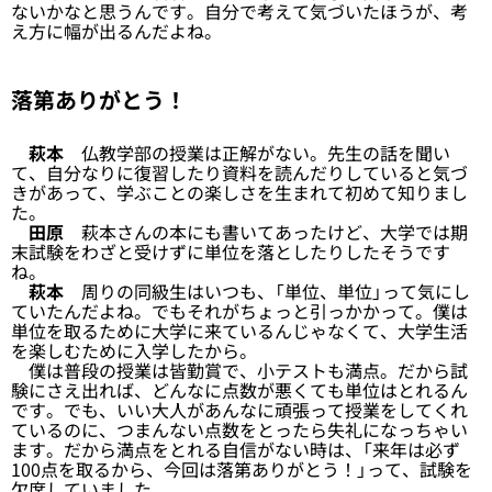
ないかなと思うんです。自分で考えて気づいたほうが、考
え方に幅が出るんだよね。
落第ありがとう！
萩本
仏教学部の授業は正解がない。先生の話を聞い
て、自分なりに復習したり資料を読んだりしていると気づ
きがあって、学ぶことの楽しさを生まれて初めて知りまし
た。
田原
萩本さんの本にも書いてあったけど、大学では期
末試験をわざと受けずに単位を落としたりしたそうです
ね。
萩本
周りの同級生はいつも、「単位、単位」って気にし
ていたんだよね。でもそれがちょっと引っかかって。僕は
単位を取るために大学に来ているんじゃなくて、大学生活
を楽しむために入学したから。
僕は普段の授業は皆勤賞で、小テストも満点。だから試
験にさえ出れば、どんなに点数が悪くても単位はとれるん
です。でも、いい大人があんなに頑張って授業をしてくれ
ているのに、つまんない点数をとったら失礼になっちゃい
ます。だから満点をとれる自信がない時は、「来年は必ず
100点を取るから、今回は落第ありがとう！」って、試験を
欠席していました。