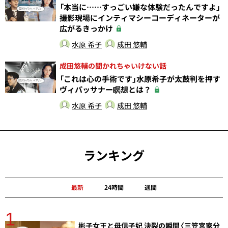
「本当に……すっごい嫌な体験だったんですよ」
撮影現場にインティマシーコーディネーターが
広がるきっかけ
水原 希子
成田 悠輔
成田悠輔の聞かれちゃいけない話
「これは心の手術です」水原希子が太鼓判を押す
ヴィパッサナー瞑想とは？
水原 希子
成田 悠輔
ランキング
最新
24時間
週間
1
分
彬子女王と母信子妃 決裂の瞬間〈三笠宮家分