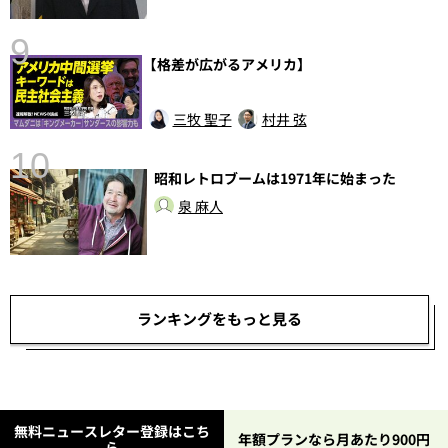
9
【格差が広がるアメリカ】
前
三牧 聖子
村井 弦
10
昭和レトロブームは1971年に始まった
泉 麻人
ランキングをもっと見る
無料ニュースレター登録はこち
年額プランなら月あたり900円
ら