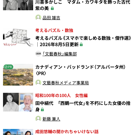
川喜多かしこ マダム・カワキタを飾った古代
紫の美
品田 雄吉
考えるパズル・数独
考えるパズル《スマホで楽しめる数独・傑作選》
｜2026年8月5日更新
「文藝春秋」編集部
カナディアン・バッドランド（アルバータ州）
PR
〈PR〉
文藝春秋メディア事業局
昭和100年の100人 女性編
田中絹代 「西鶴一代女」を不朽にした女優の捨
身
新藤 兼人
成田悠輔の聞かれちゃいけない話