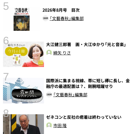
5
2026年8月号 目次
の
「文藝春秋」編集部
6
大江健三郎著 画・大江ゆかり「光と音楽」
し
綿矢 りさ
7
国際派に集まる視線、帯に短し襷に長し、金
融庁の最適配置は？、剛腕暗躍せり
「文藝春秋」編集部
8
ゼネコンと反社の癒着は終わっていない
市田 隆