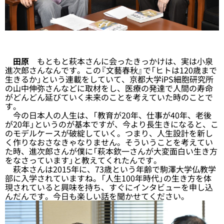
田原
もともと萩本さんに会ったきっかけは、実は小泉
進次郎さんなんです。この『文藝春秋』で「ヒトは120歳まで
生きるか」という連載をしていて、京都大学iPS細胞研究所
の山中伸弥さんなどに取材をし、医療の発達で人間の寿命
がどんどん延びていく未来のことを考えていた時のことで
す。
今の日本人の人生は、「教育が20年、仕事が40年、老後
が20年」というのが基本ですが、今より長生きになると、こ
のモデルケースが破綻していく。つまり、人生設計を新し
く作りなおさなきゃなりません。そういうことを考えてい
た時、進次郎さんが僕に「萩本欽一さんが大変面白い生き方
をなさっています」と教えてくれたんです。
萩本さんは2015年に、73歳という年齢で駒澤大学仏教学
部に入学されていますね。「人生100年時代」の生き方を体
現されていると興味を持ち、すぐにインタビューを申し込
んだんです。今日も楽しい話を聞かせてください。