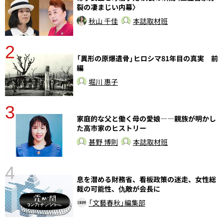
裂の凄まじい内幕〉
秋山 千佳
本誌取材班
2
「異形の原爆遺骨」ヒロシマ81年目の真実 前
編
堀川 惠子
3
さ
家庭的な父と働く母の愛娘――親族が明かし
実
た高市家のヒストリー
甚野 博則
本誌取材班
4
息を潜める財務省、看板政策の迷走、女性総
裁の可能性、仇敵が会長に
「文藝春秋」編集部