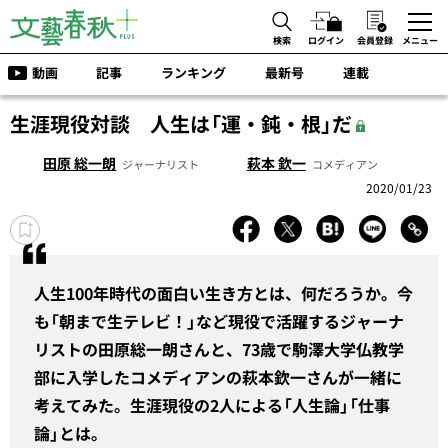
検索
ログイン
会員登録
メニュー
動画
記事
ランキング
最新号
連載
生涯現役対談 人生は「運・鈍・根」だ
田原 総一朗
萩本 欽一
ジャーナリスト
コメディアン
2020/01/23
人生100年時代の面白い生き方とは、何だろうか。今
も「朝まで生テレビ！」など現役で活躍するジャーナ
リストの田原総一朗さんと、73歳で駒澤大学仏教学
部に入学したコメディアンの
萩本欽一さんが一緒に
考えてみた。生涯現役の2人による「人生論」「仕事
論」とは。