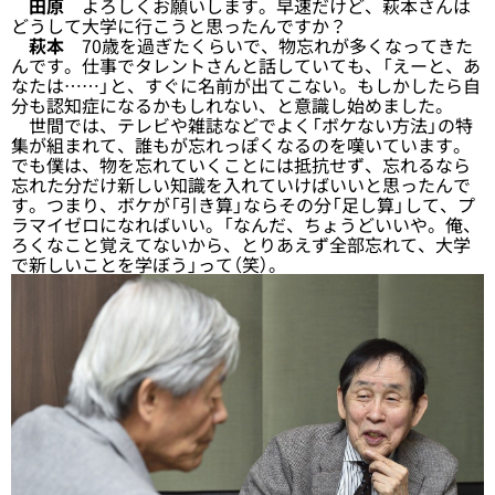
田原
よろしくお願いします。早速だけど、萩本さんは
どうして大学に行こうと思ったんですか？
萩本
70歳を過ぎたくらいで、物忘れが多くなってきた
んです。仕事でタレントさんと話していても、「えーと、あ
なたは……」と、すぐに名前が出てこない。もしかしたら自
分も認知症になるかもしれない、と意識し始めました。
世間では、テレビや雑誌などでよく「ボケない方法」の特
集が組まれて、誰もが忘れっぽくなるのを嘆いています。
でも僕は、物を忘れていくことには抵抗せず、忘れるなら
忘れた分だけ新しい知識を入れていけばいいと思ったんで
す。つまり、ボケが「引き算」ならその分「足し算」して、プ
ラマイゼロになればいい。「なんだ、ちょうどいいや。俺、
ろくなこと覚えてないから、とりあえず全部忘れて、大学
で新しいことを学ぼう」って（笑）。