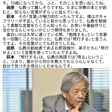
す。70歳になってから、ふと、そのことを思い出してね。
田原
仏教って難しそうですね。たまに宗教の本とか読
むと、知らない言葉がずらっと並んでいる。
萩本
その「言葉」が魅力的だったんですよ。僕はボキャ
ブラリーが不足していると前から思っていて、仏教を勉強
して素敵な言葉をたくさん知ったら、お笑いや番組作りに
活かせるんじゃないかという期待もありました。
面白いのは大学に通っている間、「勉強する」という言葉
を一切聞くことがなかった。仏教では「修行する」と言うん
ですよ。その言葉がとても好きでしたね。
田原
仏教の創始者であるお釈迦様が、弟子たちに「修行
せよ」という言葉を使っていたんですよね。
萩本
「修行する」は、仏教の用語では「悟る」というこ
と。つまり、誰かから何かを教えてもらうんじゃなくて、
自分で気づきを得ないとだめなんです。