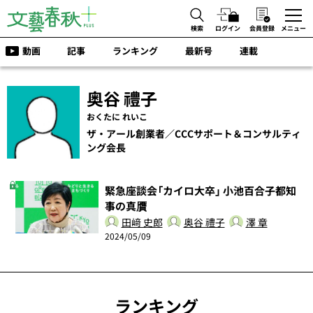
検索
ログイン
会員登録
メニュー
動画
記事
ランキング
最新号
連載
奥谷 禮子
おくたに れいこ
ザ・アール創業者／CCCサポート＆コンサルティ
ング会長
緊急座談会「カイロ大卒」 小池百合子都知
事の真贋
田﨑 史郎
奥谷 禮子
澤 章
2024/05/09
ランキング