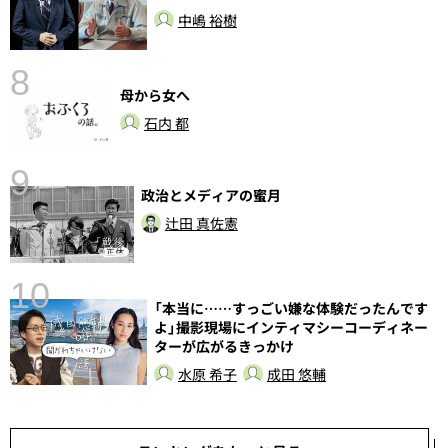
中嶋 裕樹
8
母から女へ
石内 都
9
政治とメディアの蜜月
語
辻田 真佐憲
10
「本当に……すっごい嫌な体験だったんです
よ」撮影現場にインティマシーコーディネー
ターが広がるきっかけ
水原 希子
成田 悠輔