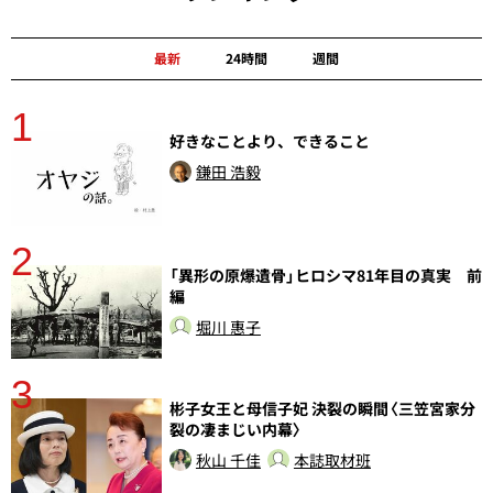
最新
24時間
週間
1
分
好きなことより、できること
鎌田 浩毅
2
「異形の原爆遺骨」ヒロシマ81年目の真実 前
編
堀川 惠子
3
さ
彬子女王と母信子妃 決裂の瞬間〈三笠宮家分
実
裂の凄まじい内幕〉
秋山 千佳
本誌取材班