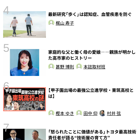
4
最新研究「歩く」は認知症、血管疾患を防ぐ
梶山 寿子
5
家庭的な父と働く母の愛娘――親族が明かし
の
た高市家のヒストリー
甚野 博則
本誌取材班
6
【甲子園出場の最強公立進学校・東筑高校と
し
は】
樫本 ゆき
田中 仰
村井 弦
7
「怒られたことに価値がある」トヨタ最高技術
責任者が語る“技術屋の育て方”