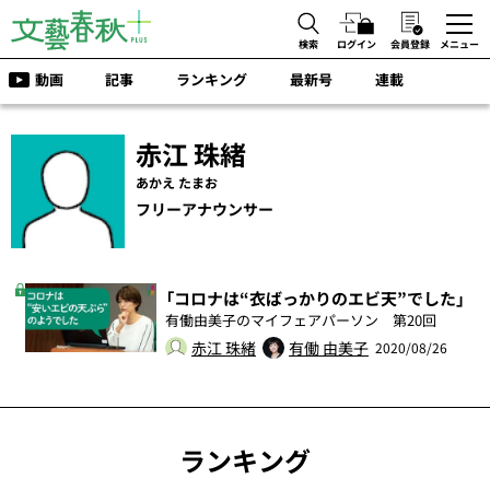
検索
ログイン
会員登録
メニュー
動画
記事
ランキング
最新号
連載
赤江 珠緒
あかえ たまお
フリーアナウンサー
「コロナは“衣ばっかりのエビ天”でした」
有働由美子のマイフェアパーソン 第20回
赤江 珠緒
有働 由美子
2020/08/26
ランキング