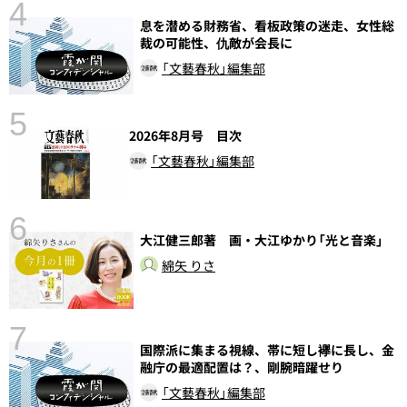
4
息を潜める財務省、看板政策の迷走、女性総
裁の可能性、仇敵が会長に
「文藝春秋」編集部
5
2026年8月号 目次
の
「文藝春秋」編集部
6
大江健三郎著 画・大江ゆかり「光と音楽」
し
綿矢 りさ
7
国際派に集まる視線、帯に短し襷に長し、金
融庁の最適配置は？、剛腕暗躍せり
「文藝春秋」編集部