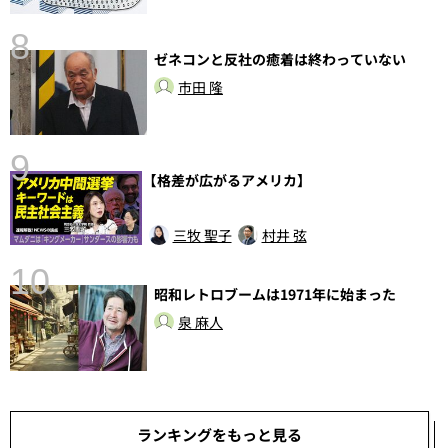
8
ゼネコンと反社の癒着は終わっていない
市田 隆
9
【格差が広がるアメリカ】
前
三牧 聖子
村井 弦
10
昭和レトロブームは1971年に始まった
泉 麻人
ランキングをもっと見る