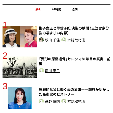
最新
24時間
週間
1
分
彬子女王と母信子妃 決裂の瞬間〈三笠宮家分
裂の凄まじい内幕〉
秋山 千佳
本誌取材班
2
「異形の原爆遺骨」ヒロシマ81年目の真実 前
編
堀川 惠子
3
さ
家庭的な父と働く母の愛娘――親族が明かし
実
た高市家のヒストリー
甚野 博則
本誌取材班