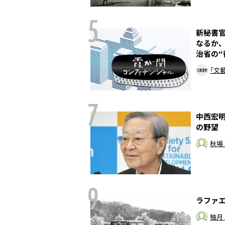
5
母の愛娘――親族
新秘書官
のヒストリー
なるか、
治省の“
本誌取材班
「文
7
なれなかった男
中西宏明
の野望
秋場
9
法
ラファ
柚月