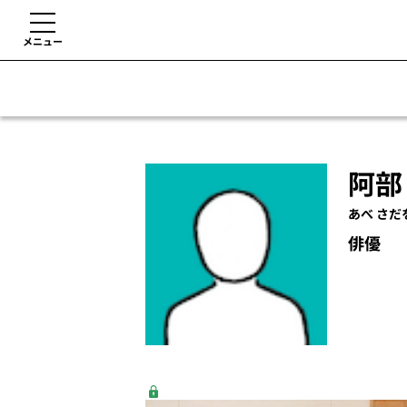
メニュー
阿部
あべ さだ
俳優