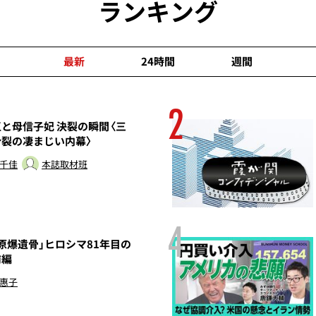
ランキング
最新
24時間
週間
2
と母信子妃 決裂の瞬間〈三
分裂の凄まじい内幕〉
 千佳
本誌取材班
4
原爆遺骨」ヒロシマ81年目の
前編
 惠子