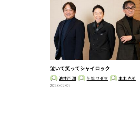
泣いて笑ってシャイロック
池井戸 潤
阿部 サダヲ
本木 克英
2023/02/09