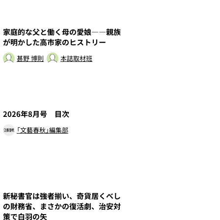
5
家庭的な父と働く母の愛娘――親族
が明かした高市家のヒストリー
甚野 博則
本誌取材班
7
2026年8月号 目次
「文藝春秋」編集部
9
新秘書官は強者揃い、奇貨居くべし
の財務省、まさかの復活劇、治安対
策で白羽の矢