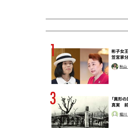
1
殺行為だ
彬子女王
笠宮家
トッド
秋山
3
の癒着は終わってい
「異形の
真実 
堀川