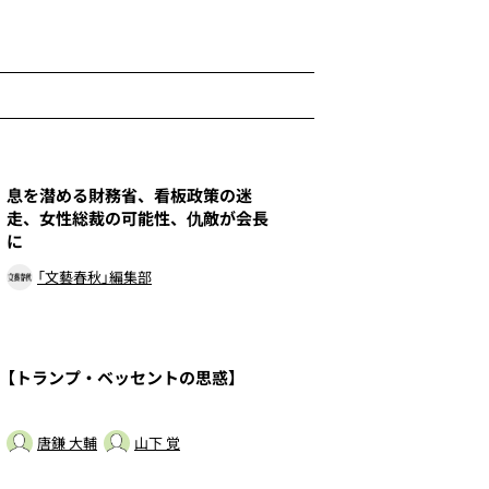
1
息を潜める財務省、看板政策の迷
走、女性総裁の可能性、仇敵が会長
に
「文藝春秋」編集部
3
【トランプ・ベッセントの思惑】
唐鎌 大輔
山下 覚