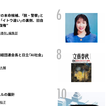
6
の本命候補、「脱・警察」と
「イトウ違い」の裏側、旧自
復権”
藝春秋」編集部
8
経団連会長と日立「AI社会」
 大輔
10
エルの羅針
 裕子