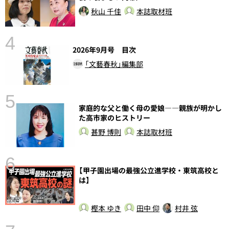
秋山 千佳
本誌取材班
4
2026年9月号 目次
「文藝春秋」編集部
5
家庭的な父と働く母の愛娘――親族が明かし
し
た高市家のヒストリー
甚野 博則
本誌取材班
6
【甲子園出場の最強公立進学校・東筑高校と
は】
樫本 ゆき
田中 仰
村井 弦