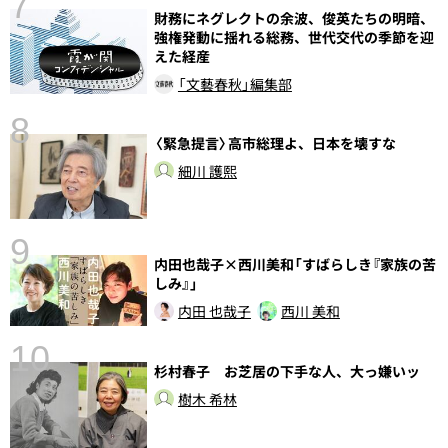
7
財務にネグレクトの余波、俊英たちの明暗、
強権発動に揺れる総務、世代交代の季節を迎
えた経産
「文藝春秋」編集部
8
〈緊急提言〉高市総理よ、日本を壊すな
前
細川 護熙
9
内田也哉子×西川美和「すばらしき『家族の苦
しみ』」
内田 也哉子
西川 美和
10
杉村春子 お芝居の下手な人、大っ嫌いッ
総
樹木 希林