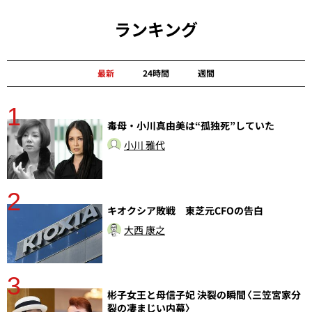
ランキング
最新
24時間
週間
1
分
毒母・小川真由美は“孤独死”していた
小川 雅代
2
キオクシア敗戦 東芝元CFOの告白
大西 康之
3
彬子女王と母信子妃 決裂の瞬間〈三笠宮家分
裂の凄まじい内幕〉