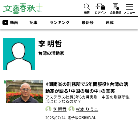
検索
ログイン
会員登録
メニュー
動画
記事
ランキング
最新号
連載
李 明哲
台湾の活動家
《湖南省の刑務所で5年間服役》台湾の活
動家が語る「中国の塀の中」の真実
アステラス社員3年6カ月実刑…中国の刑務所生
活はどうなるのか？
李 明哲
杉本 りうこ
2025/07/24
電子版ORIGINAL