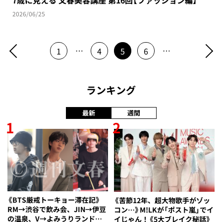
7歳に見える 文春美容講座 第16回【ファッション編】
2026/06/25
…
…
1
4
5
6
ランキング
最新
週間
1
2
《BTS厳戒トーキョー滞在記》
《苦節12年、超大物歌手がゾッ
RM→渋谷で飲み会、JIN→伊豆
コン…》M!LKが「ポスト嵐」でイ
の温泉、V→よみうりランド…
イじゃん！《5大ブレイク秘話》