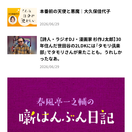
本番前の天使と悪魔｜大久保佳代子
2026/06/29
【詩人・ラジオDJ・漫画家 杉作J太郎】30
年住んだ世田谷の2LDKには『タモリ倶楽
部』でタモリさんが来たことも。うれしか
ったなあ。
2026/06/29