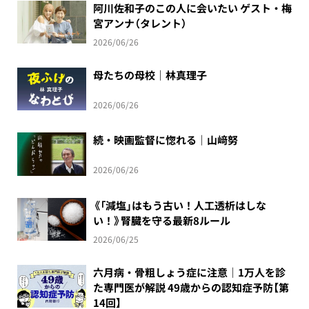
阿川佐和子のこの人に会いたい ゲスト・梅
宮アンナ（タレント）
2026/06/26
母たちの母校｜林真理子
2026/06/26
続・映画監督に惚れる｜山﨑努
2026/06/26
《「減塩」はもう古い！人工透析はしな
い！》腎臓を守る最新8ルール
2026/06/25
六月病・骨粗しょう症に注意｜1万人を診
た専門医が解説 49歳からの認知症予防【第
14回】