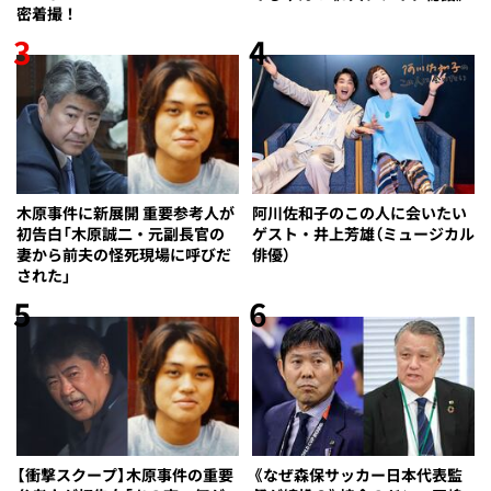
密着撮！
3
4
木原事件に新展開 重要参考人が
阿川佐和子のこの人に会いたい
初告白「木原誠二・元副長官の
ゲスト・井上芳雄（ミュージカル
妻から前夫の怪死現場に呼びだ
俳優）
された」
5
6
【衝撃スクープ】木原事件の重要
《なぜ森保サッカー日本代表監