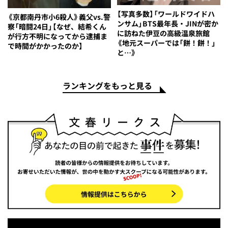
【写真多数】「ワールドワイドハ
《京都南丹市小6殺人》義父vs.警
ンサム」BTS最年長・JINが密か
察「暗闘24日」【なぜ、結希くん
に訪ねた伊豆の高級温泉旅館
が行方不明になってから逮捕ま
《地元スーパーでは「餅！餅！」
で時間がかかったのか】
と…》
ランキングをもっと見る