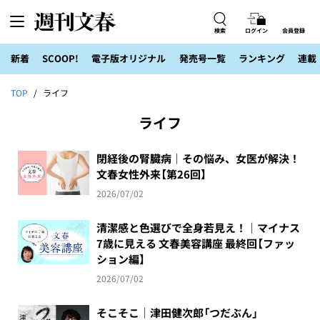
検索
ログイン
会員登録
新着
SCOOP!
電子版オリジナル
発売号一覧
ランキング
連載
TOP
ライフ
ライフ
閉経後の腎臓病｜その悩み、女医が解決！
文春女性外来【第26回】
2026/07/02
清潔感と色選びで全身若見え！｜マイナス
7歳に見える 文春美容講座 最終回【ファッ
ション編】
2026/07/02
そこそこ｜津田健次郎「つだぶん」