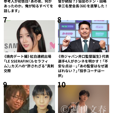
参考人が初告白「あの夜、何が
督が続投？》協会のドン・田嶋
あったのか。俺が知るすべてを
幸三名誉会長（68）を直撃した！
話します」
7
8
《焼肉デート撮》紅白連続出場
《侍ジャパン井口監督誕生》代表
「LE SSERAFIM（ルセラフィ
選手4人がホンネを明かす！「不
ム）」カズハの“許されざる”真剣
安な点は…」「あの監督はなぜ選
交際
ばれない？」「投手コーチは一
択」
9
10