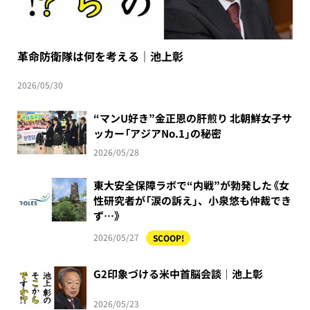
革命防衛隊は何を考える｜池上彰
2026/05/30
“マンU好き”金正恩の肝煎り 北朝鮮女子サ
ッカー「アジアNo.1」の秘密
2026/05/28
東大安全保障ラボで“内戦”が勃発した《女
性研究者が「涙の訴え」、小泉悠も仲裁でき
ず…》
2026/05/27
SCOOP!
G2印象づける米中首脳会談｜池上彰
2026/05/23