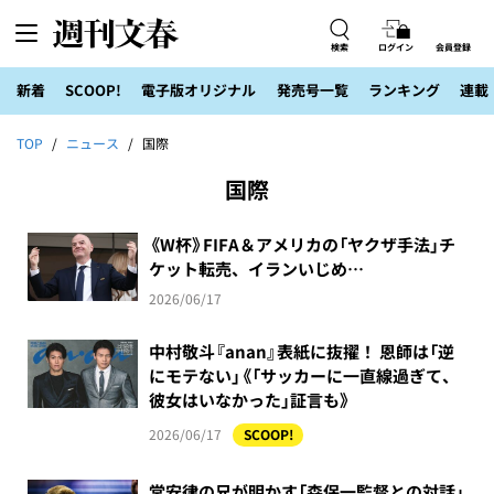
検索
ログイン
会員登録
新着
SCOOP!
電子版オリジナル
発売号一覧
ランキング
連載
TOP
ニュース
国際
国際
《W杯》FIFA＆アメリカの「ヤクザ手法」チ
ケット転売、イランいじめ…
2026/06/17
中村敬斗『anan』表紙に抜擢！ 恩師は「逆
にモテない」《「サッカーに一直線過ぎて、
彼女はいなかった」証言も》
2026/06/17
SCOOP!
堂安律の兄が明かす「森保一監督との対話」