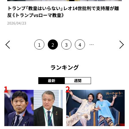
トランプ「教皇はいらない」レオ14世批判で支持層が離
反《トランプvsローマ教皇》
2026/04/23
…
1
2
3
4
ランキング
最新
週間
1
2