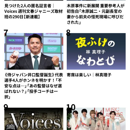
見つけた2人の匿名証言者｜
木原事件に新展開 重要参考人が
Voices 週刊文春ジャニーズ取材
初告白「木原誠二・元副長官の
班の290日【新連載】
妻から前夫の怪死現場に呼びだ
された」
7
8
《侍ジャパン井口監督誕生》代表
寄席は楽しい｜林真理子
選手4人がホンネを明かす！「不
安な点は…」「あの監督はなぜ選
ばれない？」「投手コーチは一
択」
9
10