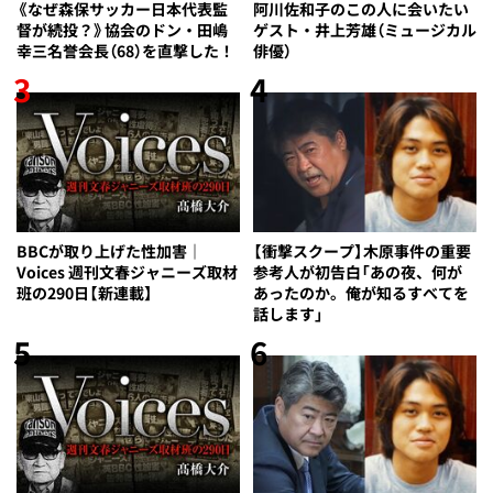
《なぜ森保サッカー日本代表監
阿川佐和子のこの人に会いたい
督が続投？》協会のドン・田嶋
ゲスト・井上芳雄（ミュージカル
幸三名誉会長（68）を直撃した！
俳優）
3
4
BBCが取り上げた性加害｜
【衝撃スクープ】木原事件の重要
Voices 週刊文春ジャニーズ取材
参考人が初告白「あの夜、何が
班の290日【新連載】
あったのか。俺が知るすべてを
話します」
5
6