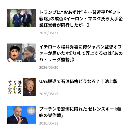
トランプに“おあずけ”を…習近平「ギフト
戦略」の成否《イーロン・マスク氏ら大手企
業経営者が同行したが…》
2026/05/21
イチロー＆松井秀喜に侍ジャパン監督オフ
ァーが届いた《切り札で浮上するのは「あの
パ・リーグ監督」》
2026/05/20
UAE脱退で石油価格どうなる？｜池上彰
2026/05/15
プーチンを恐怖に陥れた ゼレンスキー「蜘
蛛の巣作戦」
2026/05/13