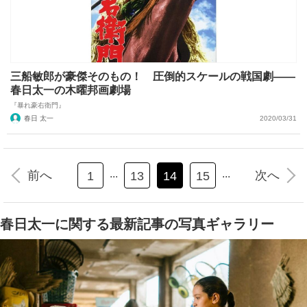
三船敏郎が豪傑そのもの！ 圧倒的スケールの戦国劇――
春日太一の木曜邦画劇場
『暴れ豪右衛門』
春日 太一
2020/03/31
...
...
前へ
次へ
1
13
14
15
春日太一に関する最新記事の写真ギャラリー