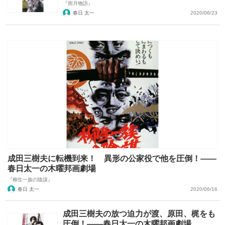
『雨月物語』
春日 太一
2020/06/23
成田三樹夫に転機到来！ 異形の公家役で他を圧倒！――
春日太一の木曜邦画劇場
『柳生一族の陰謀』
春日 太一
2020/06/16
成田三樹夫の放つ迫力が渡、原田、梶をも
圧倒！――春日太一の木曜邦画劇場