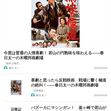
今度は普通の人情喜劇！ 若山の円熟味を味わえる――春
日太一の木曜邦画劇場
『愉快な極道』
春日 太一
2020/05/05
喜劇と思ったら反戦映画 戦場に響く極道
の絶叫！――春日太一の木曜邦画劇場
『兵隊極道』
春日 太一
2020/04/28
バズーカにマシンガン！ 釜ヶ崎で若山が