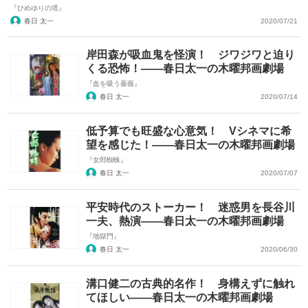
『ひめゆりの塔』
春日 太一
2020/07/21
岸田森が吸血鬼を怪演！ ジワジワと迫り
くる恐怖！――春日太一の木曜邦画劇場
『血を吸う薔薇』
春日 太一
2020/07/14
低予算でも旺盛な心意気！ Vシネマに希
望を感じた！――春日太一の木曜邦画劇場
『女郎蜘蛛』
春日 太一
2020/07/07
平安時代のストーカー！ 迷惑男を長谷川
一夫、熱演――春日太一の木曜邦画劇場
『地獄門』
春日 太一
2020/06/30
溝口健二の古典的名作！ 身構えずに触れ
てほしい――春日太一の木曜邦画劇場