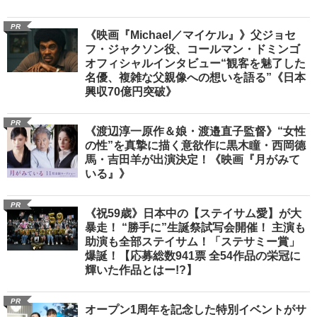
PR
《映画『Michael／マイケル』》父ジョセ
フ・ジャクソン役、コールマン・ドミンゴ
オフィシャルインタビュー“観客を魅了した
名優、複雑な父親像への想いを語る”《日本
興収70億円突破》
PR
《渡辺淳一原作＆娘・渡邉直子監督》“女性
の性”を真摯に描く意欲作に黒木瞳・西岡德
馬・吉田羊が出演決定！《映画『月がみて
いる』》
PR
《祝59歳》日本中の【ステイサム愛】が大
暴走！ “勝手に”生誕祭試写会開催！ 主演も
助演も全部ステイサム！「ステサミー賞」
爆誕！【応募総数941票 全54作品の栄冠に
輝いた作品とはー!?】
PR
オープン1周年を記念した特別イベントがサ