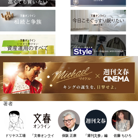
著者
ドリヤス工場
「文春オンライ
保阪 正康
「週刊文春」編
佐藤 ちひろ