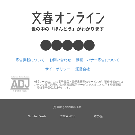
広告掲載について
お問い合わせ
動画・バナー広告について
サイトポリシー
運営会社
ABJマークは、この電子書店・電子書籍配信サービスが、著作権者からコ
ンテンツ使用許諾を得た正規版配信サービスであることを示す登録商標
（登録番号6091713号）です。
(c) Bungeishunju Ltd.
Number Web
CREA WEB
本の話