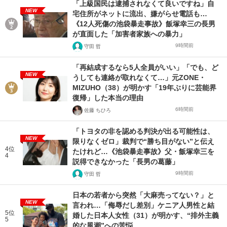
「上級国民は逮捕されなくて良いですね」自
NEW
宅住所がネットに流出、嫌がらせ電話も…
《12人死傷の池袋暴走事故》飯塚幸三の長男
が直面した「加害者家族への暴力」
9時間前
守田 哲
「再結成するなら5人全員がいい」「でも、ど
NEW
うしても連絡が取れなくて…」元ZONE・
MIZUHO（38）が明かす「19年ぶりに芸能界
復帰」した本当の理由
6時間前
佐藤 ちひろ
「トヨタの非を認める判決が出る可能性は、
NEW
限りなくゼロ」裁判で“勝ち目がない”と伝え
4位
たけれど…《池袋暴走事故》父・飯塚幸三を
4
説得できなかった「長男の葛藤」
9時間前
守田 哲
日本の若者から突然「大麻売ってない？」と
NEW
言われ…「侮辱だし差別」ケニア人男性と結
5位
婚した日本人女性（31）が明かす、“排外主義
5
的な風潮”への苦悩