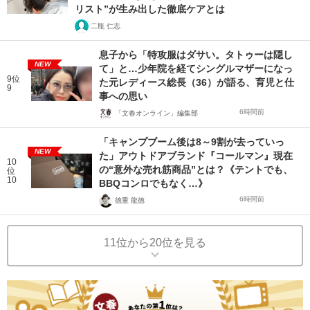
リスト”が生み出した徹底ケアとは
二瓶 仁志
息子から「特攻服はダサい。タトゥーは隠し
NEW
て」と…少年院を経てシングルマザーになっ
9位
た元レディース総長（36）が語る、育児と仕
9
事への思い
6時間前
「文春オンライン」編集部
「キャンプブーム後は8～9割が去っていっ
NEW
た」アウトドアブランド『コールマン』現在
10
の“意外な売れ筋商品”とは？《テントでも、
位
10
BBQコンロでもなく…》
6時間前
徳重 龍徳
11位から20位を見る