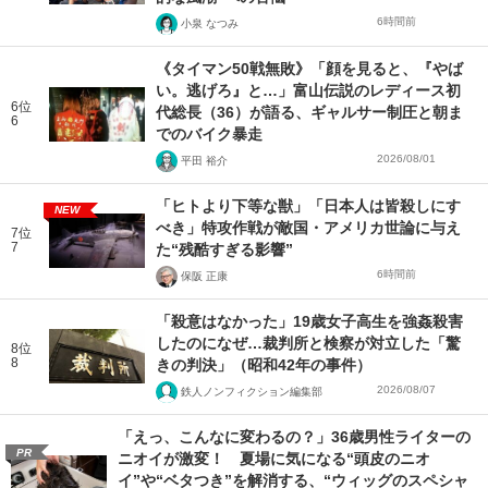
6時間前
小泉 なつみ
《タイマン50戦無敗》「顔を見ると、『やば
い。逃げろ』と…」富山伝説のレディース初
6位
代総長（36）が語る、ギャルサー制圧と朝ま
6
でのバイク暴走
2026/08/01
平田 裕介
「ヒトより下等な獣」「日本人は皆殺しにす
NEW
べき」特攻作戦が敵国・アメリカ世論に与え
7位
7
た“残酷すぎる影響”
6時間前
保阪 正康
「殺意はなかった」19歳女子高生を強姦殺害
したのになぜ…裁判所と検察が対立した「驚
8位
8
きの判決」（昭和42年の事件）
2026/08/07
鉄人ノンフィクション編集部
「えっ、こんなに変わるの？」36歳男性ライターの
PR
ニオイが激変！ 夏場に気になる“頭皮のニオ
イ”や“ベタつき”を解消する、“ウィッグのスペシャ