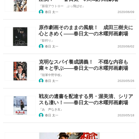
『新宿アウトロー ぶっ飛ばせ』
春日 太一
2020/06/09
原作劇画そのままの風貌！ 成田三樹夫に
心ときめく――春日太一の木曜邦画劇場
『影狩り』
春日 太一
2020/06/02
克明なスパイ養成講義！ 不穏な内容も
粛々と学ぶ――春日太一の木曜邦画劇場
『陸軍中野学校』
春日 太一
2020/05/26
戦友の遺書を配達する男・渥美清、シリア
スも凄い！――春日太一の木曜邦画劇場
『あゝ声なき友』
春日 太一
2020/05/18