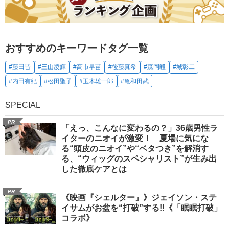
おすすめのキーワードタグ一覧
#藤田晋
#三山凌輝
#高市早苗
#後藤真希
#森岡毅
#城彰二
#内田有紀
#松田聖子
#玉木雄一郎
#亀和田武
SPECIAL
PR
「えっ、こんなに変わるの？」36歳男性ラ
イターのニオイが激変！ 夏場に気にな
る“頭皮のニオイ”や“ベタつき”を解消す
る、“ウィッグのスペシャリスト”が生み出
した徹底ケアとは
PR
《映画『シェルター』》ジェイソン・ステ
イサムがお盆を“打破”する!!《「眠眠打破」
コラボ》