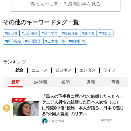
春日太一に関する最新記事を見る
その他のキーワードタグ一覧
#藤田晋
#三山凌輝
#高市早苗
#後藤真希
#森岡毅
#城彰二
#内田有紀
#松田聖子
#玉木雄一郎
#亀和田武
ランキング
総合
ニュース
ビジネス
エンタメ
ライフ
最新
24時間
週間
月間
写真
「黒人の下半身に惹かれて結婚したんだろ」
NEW
ケニア人男性と結婚した日本人女性（31）
に“誹謗中傷”殺到…本人が語る、日本で感じ
る“外国人差別”のリアル
6時間前
小泉 なつみ