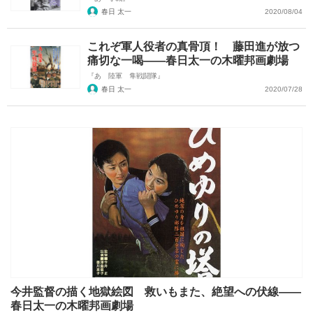
春日 太一
2020/08/04
これぞ軍人役者の真骨頂！ 藤田進が放つ
痛切な一喝――春日太一の木曜邦画劇場
『あゝ陸軍 隼戦闘隊』
春日 太一
2020/07/28
今井監督の描く地獄絵図 救いもまた、絶望への伏線――
春日太一の木曜邦画劇場