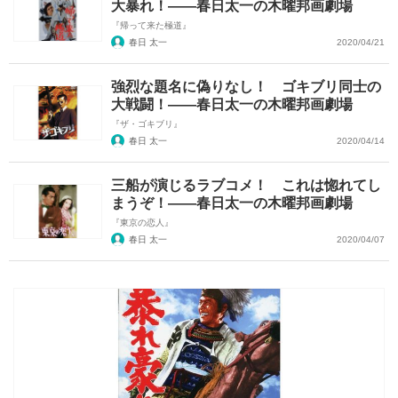
大暴れ！――春日太一の木曜邦画劇場
『帰って来た極道』
春日 太一
2020/04/21
強烈な題名に偽りなし！ ゴキブリ同士の
大戦闘！――春日太一の木曜邦画劇場
『ザ・ゴキブリ』
春日 太一
2020/04/14
三船が演じるラブコメ！ これは惚れてし
まうぞ！――春日太一の木曜邦画劇場
『東京の恋人』
春日 太一
2020/04/07