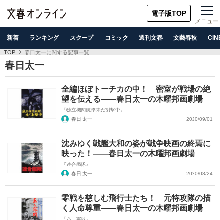
電子版TOP
メニュー
新着
ランキング
スクープ
コミック
週刊文春
文藝春秋
CIN
TOP
春日太一に関する記事一覧
春日太一
全編ほぼトーチカの中！ 密室が戦場の絶
望を伝える――春日太一の木曜邦画劇場
『独立機関銃隊未だ射撃中』
春日 太一
2020/09/01
沈みゆく戦艦大和の姿が戦争映画の終焉に
映った！――春日太一の木曜邦画劇場
『連合艦隊』
春日 太一
2020/08/24
零戦を慈しむ飛行士たち！ 元特攻隊の描
く人命尊重――春日太一の木曜邦画劇場
『あゝ零戦』