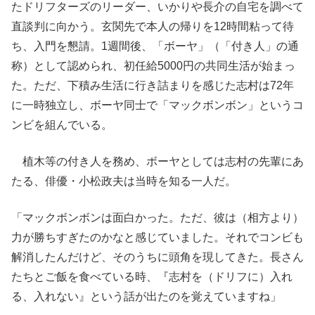
たドリフターズのリーダー、いかりや長介の自宅を調べて
直談判に向かう。玄関先で本人の帰りを12時間粘って待
ち、入門を懇請。1週間後、「ボーヤ」（「付き人」の通
称）として認められ、初任給5000円の共同生活が始まっ
た。ただ、下積み生活に行き詰まりを感じた志村は72年
に一時独立し、ボーヤ同士で「マックボンボン」というコ
ンビを組んでいる。
植木等の付き人を務め、ボーヤとしては志村の先輩にあ
たる、俳優・小松政夫は当時を知る一人だ。
「マックボンボンは面白かった。ただ、彼は（相方より）
力が勝ちすぎたのかなと感じていました。それでコンビも
解消したんだけど、そのうちに頭角を現してきた。長さん
たちとご飯を食べている時、『志村を（ドリフに）入れ
る、入れない』という話が出たのを覚えていますね」