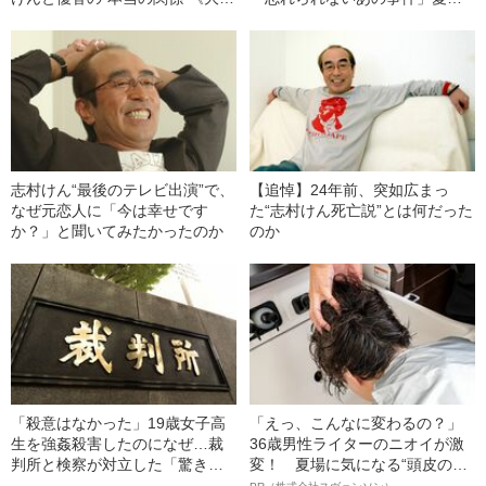
の涙の理由》
子が初告白
志村けん“最後のテレビ出演”で、
【追悼】24年前、突如広まっ
なぜ元恋人に「今は幸せです
た“志村けん死亡説”とは何だった
か？」と聞いてみたかったのか
のか
「殺意はなかった」19歳女子高
「えっ、こんなに変わるの？」
生を強姦殺害したのになぜ…裁
36歳男性ライターのニオイが激
判所と検察が対立した「驚きの
変！ 夏場に気になる“頭皮のニ
判決」（昭和42年の事件）
オイ”や“ベタつき”を解消す