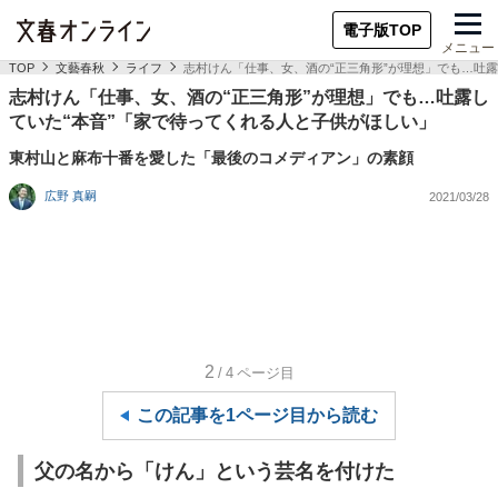
電子版TOP
メニュー
TOP
文藝春秋
ライフ
志村けん「仕事、女、酒の“正三角形”が理想」でも…吐露
志村けん「仕事、女、酒の“正三角形”が理想」でも…吐露し
ていた“本音”「家で待ってくれる人と子供がほしい」
東村山と麻布十番を愛した「最後のコメディアン」の素顔
広野 真嗣
2021/03/28
2
/4
ページ目
この記事を1ページ目から読む
父の名から「けん」という芸名を付けた