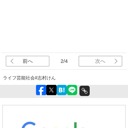
前へ
次へ
2/4
ライフ
芸能
社会
#志村けん