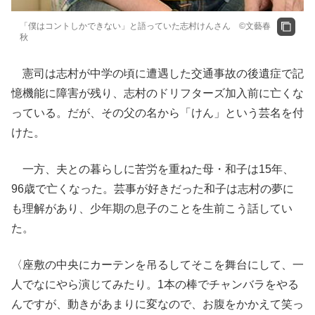
「僕はコントしかできない」と語っていた志村けんさん ©文藝春
秋
憲司は志村が中学の頃に遭遇した交通事故の後遺症で記
憶機能に障害が残り、志村のドリフターズ加入前に亡くな
っている。だが、その父の名から「けん」という芸名を付
けた。
一方、夫との暮らしに苦労を重ねた母・和子は15年、
96歳で亡くなった。芸事が好きだった和子は志村の夢に
も理解があり、少年期の息子のことを生前こう話してい
た。
〈座敷の中央にカーテンを吊るしてそこを舞台にして、一
人でなにやら演じてみたり。1本の棒でチャンバラをやる
んですが、動きがあまりに変なので、お腹をかかえて笑っ