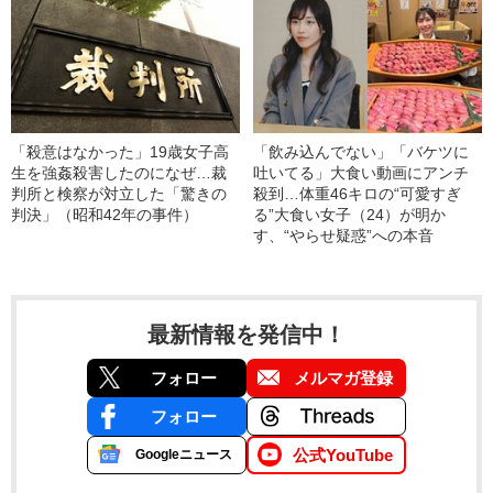
「殺意はなかった」19歳女子高
「飲み込んでない」「バケツに
生を強姦殺害したのになぜ…裁
吐いてる」大食い動画にアンチ
判所と検察が対立した「驚きの
殺到…体重46キロの“可愛すぎ
判決」（昭和42年の事件）
る”大食い女子（24）が明か
す、“やらせ疑惑”への本音
最新情報を発信中！
フォロー
メルマガ登録
フォロー
公式YouTube
Googleニュース