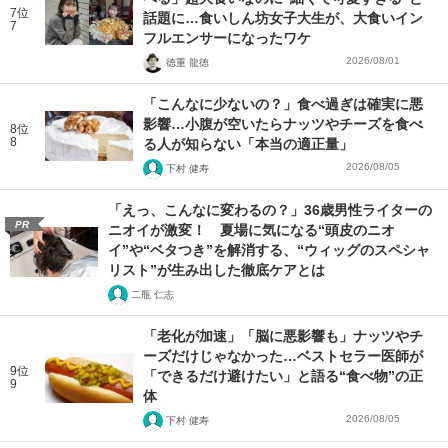
7位
話題に…食いしん坊女子大生が、大食いイン
7
フルエンサーになったワケ
2026/08/01
徳重 龍徳
「こんなに少ないの？」食べ過ぎは確実に悪
影響…小腹が空いたらナッツやチーズを食べ
8位
8
る人が知らない「本当の適正量」
2026/08/05
下村 健寿
「えっ、こんなに変わるの？」36歳男性ライターの
PR
ニオイが激変！ 夏場に気になる“頭皮のニオ
イ”や“ベタつき”を解消する、“ウィッグのスペシャ
リスト”が生み出した徹底ケアとは
二瓶 仁志
「老化が加速」「脳に悪影響も」ナッツやチ
ーズだけじゃなかった…ベストセラー医師が
9位
「できるだけ避けたい」と語る“食べ物”の正
9
体
2026/08/05
下村 健寿