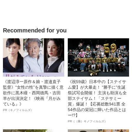
Recommended for you
《渡辺淳一原作＆娘・渡邉直子
《祝59歳》日本中の【ステイサ
監督》“女性の性”を真摯に描く意
ム愛】が大暴走！ “勝手に”生誕
欲作に黒木瞳・西岡德馬・吉田
祭試写会開催！ 主演も助演も全
羊が出演決定！《映画『月がみ
部ステイサム！「ステサミー
ている』》
賞」爆誕！【応募総数941票 全
54作品の栄冠に輝いた作品とは
PR（キノフィルムズ）
ー!?】
PR（（株）キノフィルムズ）