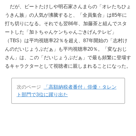
だが、ビートたけしや明石家さんまらの「オレたちひょ
うきん族」の人気が沸騰すると、「全員集合」は85年に
打ち切りになる。それでも翌86年、加藤茶と組んでスタ
ートした「加トちゃんケンちゃんごきげんテレビ」
（TBS）は平均視聴率22％を超え、87年開始の「志村け
んのだいじょうぶだぁ」も平均視聴率20％。「変なおじ
さん」は、この「だいじょうぶだぁ」で最も頻繁に登場す
るキャラクターとして視聴者に親しまれることになった。
次のページ
「高額納税者番付」俳優・タレン
ト部門で3位に躍り出た