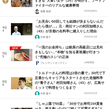
すぎる”大食い女子（24）が明かす、フードフ
ァイターのリアルな健康事情
2026/08/01
徳重 龍徳
「お見合い50回しても結婚が決まらないんだ
ったら僕が…」元・商社マンの村田知晴さん
4位
4
（43）が京都の名料亭に婿入りした理由
2024/11/16
中岡 愛子
「一流のお金持ち」は銀座の高級店には見向
NEW
きもしない…“本物”を知る富裕層が行きつ
5位
5
く“究極のスシ”の正体
19時間前
プレジデントオンライン
「トルドーさんの料理は2倍の量で」30代で下
足番からキャリアをスタートさせた老舗料亭
6位
の“養子さん” 村田知晴さん（43）が、広島サ
6
ミットで料理をつくるまで
2024/11/16
中岡 愛子
「しゃぶ葉で50皿」「30分でお寿司154貫食
べる」超大食いなのに“細くて可愛すぎる”と