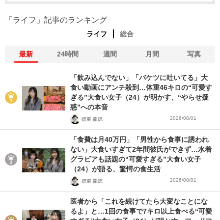
「ライフ」記事のランキング
ライフ
総合
最新
24時間
週間
月間
写真
「飲み込んでない」「バケツに吐いてる」大
食い動画にアンチ殺到…体重46キロの“可愛す
ぎる”大食い女子（24）が明かす、“やらせ疑
惑”への本音
2026/08/01
徳重 龍徳
「食費は月40万円」「男性から食事に誘われ
ない」大食いすぎて2年間彼氏ができず…水着
グラビアも話題の“可愛すぎる”大食い女子
（24）が語る、驚愕の食生活
2026/08/01
徳重 龍徳
医者から「これを続けてたら大変なことにな
るよ」と…1回の食事で7キロ以上食べる“可愛