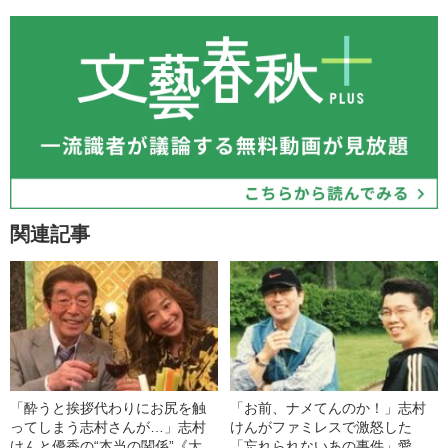
関連記事
「酔うと挨拶代わりにお尻を触
「お前、ナメてんのか！」志村
ってしまう志村さんが…」志村
けんがファミレスで激怒した
けんと優香の“本当の関係”《大粒
「忘れられないあの事件」愛弟