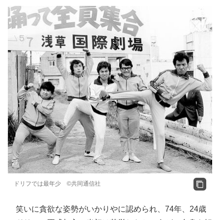
ドリフでは最年少 ©共同通信社
笑いに貪欲な姿勢がいかりやに認められ、74年、24歳