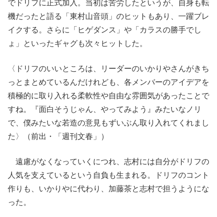
でドリフに正式加入。当初は苦労したというが、自身も転
機だったと語る「東村山音頭」のヒットもあり、一躍ブレ
イクする。さらに「ヒゲダンス」や「カラスの勝手でし
ょ」といったギャグも次々ヒットした。
〈ドリフのいいところは、リーダーのいかりやさんがきち
っとまとめているんだけれども、各メンバーのアイデアを
積極的に取り入れる柔軟性や自由な雰囲気があったことで
すね。『面白そうじゃん、やってみよう』みたいなノリ
で、僕みたいな若造の意見もずいぶん取り入れてくれまし
た〉（前出・「週刊文春」）
遠慮がなくなっていくにつれ、志村には自分がドリフの
人気を支えているという自負も生まれる。ドリフのコント
作りも、いかりやに代わり、加藤茶と志村で担うようにな
った。