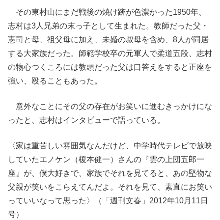
その東村山にまだ戦後の焼け跡が色濃かった1950年、
志村は3人兄弟の末っ子として生まれた。教師だった父・
憲司と母、祖父母に加え、未婚の叔母を含め、8人が同居
する大家族だった。師範学校卒の元軍人で柔道五段、志村
の物心つくころには教頭だった父は口答えをすると正座を
強い、殴ることもあった。
意外なことにその父の存在がお笑いに進むきっかけにな
ったと、志村はインタビューで語っている。
〈家は重苦しい雰囲気なんだけど、中学時代テレビで放映
していたエノケン（榎本健一）さんの『雲の上団五郎一
座』が、僕大好きで、家族でそれを見てると、あの堅物な
父親が笑いをこらえてんだよ。それを見て、素直にお笑い
っていいなって思った〉（「週刊文春」2012年10月11日
号）