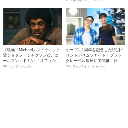
PR（株式会社スヴェンソン）
る、“ウィッグのスペシャリス
ト”が生み出した徹底ケアとは
《映画『Michael／マイケル』》
オープン1周年を記念した特別イ
父ジョセフ・ジャクソン役、コ
ベントがサムソナイト・ブラッ
ールマン・ドミンゴ オフィシャ
クレーベル銀座店で開催 仕事
ルインタビュー“観客を魅了した
も人生も自分らしく～笑顔あふ
PR（キノフィルムズ）
PR（サムソナイト・ジャパン）
名優、複雑な父親像への想いを
れる特別対談～
語る”《日本興収70億円突破》