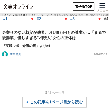
電子版TOP
メニュー
TOP
文春読書オンライン
ライフ
身寄りのない叔父が他界、月140万円もの請
#1
#2
#3
#4
身寄りのない叔父が他界、月140万円もの請求が…「まるで
後妻業」怪しすぎる“相続人”女性の正体は
『実録ルポ 介護の裏』より#4
甚野 博則
2024/05/17
3
/4
ページ目
この記事を1ページ目から読む