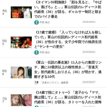
《タイマン50戦無敗》「顔を見ると、『やば
い。逃げろ』と…」富山伝説のレディース初
4位
代総長（36）が語る、ギャルサー制圧と朝ま
4
でのバイク暴走
2026/08/01
平田 裕介
《17歳で逮捕》「入っていなければ人を殺し
ていた」富山の伝説的レディース初代総長
5位
（36）が告白する、女子少年院での独房生活
5
と“ヤンキーの更生”
2026/08/01
平田 裕介
《富山・伝説の暴走族》11人からの集団リン
チ、腕に10箇所以上の根性焼き…「音速天
6位
女」初代総長しおりさん（36）が明かす、過
6
酷すぎる10代
2026/08/07
「文春オンライン」編集部
《14歳で指にタトゥー》「息子から『ママ、
腕は隠して』と…」富山伝説のレディース初
7位
7
代総長（36）が語る、タトゥーを入れた後悔