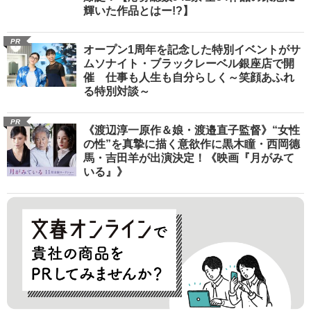
輝いた作品とはー!?】
PR
オープン1周年を記念した特別イベントがサ
ムソナイト・ブラックレーベル銀座店で開
催 仕事も人生も自分らしく～笑顔あふれ
る特別対談～
PR
《渡辺淳一原作＆娘・渡邉直子監督》“女性
の性”を真摯に描く意欲作に黒木瞳・西岡德
馬・吉田羊が出演決定！《映画『月がみて
いる』》