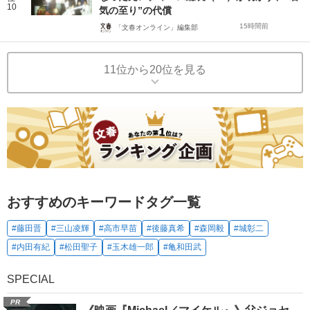
10
気の至り”の代償
15時間前
「文春オンライン」編集部
11位から20位を見る
おすすめのキーワードタグ一覧
#藤田晋
#三山凌輝
#高市早苗
#後藤真希
#森岡毅
#城彰二
#内田有紀
#松田聖子
#玉木雄一郎
#亀和田武
SPECIAL
PR