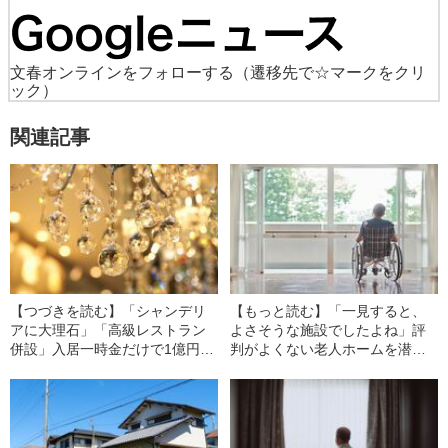
文春オンラインをフォローする
（遷移先で☆マークをクリ
ック）
関連記事
【つづきを読む】「シャンデリ
【もっと読む】「一見すると、
アに大理石」「高級レストラン
よさそうな施設でしたよね」評
併設」入居一時金だけで1億円…
判がよくない老人ホームを潜入
増える“高級老人ホーム”の知られ
取材…同行した介護従事者だけ
ざる実態
が“気がついたこと”とは