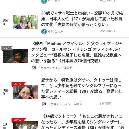
2026/08/01
平田 裕介
23歳でマサイ戦士と出会い→交際10ヶ月で結
婚…日本人女性（27）が結婚して驚いた独自
8位
8
の文化「夫婦の時間がまったくない」
2025/06/21
小泉 なつみ
《映画『Michael／マイケル』》父ジョセフ・ジャ
PR
クソン役、コールマン・ドミンゴ オフィシャルイ
ンタビュー“観客を魅了した名優、複雑な父親像へ
の想いを語る”《日本興収70億円突破》
「文春オンライン」編集部
息子から「特攻服はダサい。タトゥーは隠し
NEW
て」と…少年院を経てシングルマザーになっ
9位
た元レディース総長（36）が語る、育児と仕
9
事への思い
15時間前
「文春オンライン」編集部
《14歳でタトゥー》「もしこの腕がきれいに
NEW
なったら…」少年院を経てシングルマザーに
10
なった元レディース総長（36）が明かす、“若
位