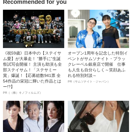
Recommended for you
《祝59歳》日本中の【ステイサ
オープン1周年を記念した特別イ
ム愛】が大暴走！ “勝手に”生誕
ベントがサムソナイト・ブラッ
祭試写会開催！ 主演も助演も全
クレーベル銀座店で開催 仕事
部ステイサム！「ステサミー
も人生も自分らしく～笑顔あふ
賞」爆誕！【応募総数941票 全
れる特別対談～
54作品の栄冠に輝いた作品とは
PR（サムソナイト・ジャパン）
ー!?】
PR（（株）キノフィルムズ）