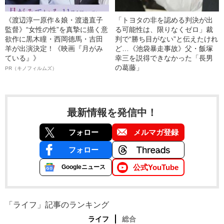
《渡辺淳一原作＆娘・渡邉直子
「トヨタの非を認める判決が出
監督》“女性の性”を真摯に描く意
る可能性は、限りなくゼロ」裁
欲作に黒木瞳・西岡德馬・吉田
判で“勝ち目がない”と伝えたけれ
羊が出演決定！《映画『月がみ
ど…《池袋暴走事故》父・飯塚
ている』》
幸三を説得できなかった「長男
の葛藤」
PR（キノフィルムズ）
最新情報を発信中！
フォロー
メルマガ登録
フォロー
公式YouTube
Googleニュース
「ライフ」記事のランキング
ライフ
総合