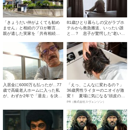
「きょうだい仲がよくても勧め
81歳ひとり暮らしの父がラブホ
ません」と相続のプロが断言…
テルから救急搬送、いったい誰
親が遺した実家を「共有相続」
と…？ 息子が驚愕した“老いた
するリスクとは
親の性生活”
入居金に6000万も払ったが…77
「えっ、こんなに変わるの？」
歳で高級老人ホームに入った私
36歳男性ライターのニオイが激
が、わずか2年で「退去」を決意
変！ 夏場に気になる“頭皮のニ
したわけ
オイ”や“ベタつき”を解消す
PR（株式会社スヴェンソン）
る、“ウィッグのスペシャリス
ト”が生み出した徹底ケアとは