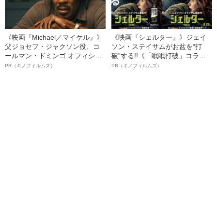
《映画『Michael／マイケル』》
《映画『シェルター』》ジェイ
父ジョセフ・ジャクソン役、コ
ソン・ステイサムがお盆を“打
ールマン・ドミンゴ オフィシャ
破”する!!《「眠眠打破」コラ
ルインタビュー“観客を魅了した
ボ》
PR（キノフィルムズ）
PR（キノフィルムズ）
名優、複雑な父親像への想いを
語る”《日本興収70億円突破》