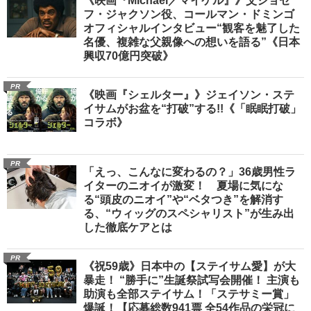
《映画『Michael／マイケル』》父ジョセ
フ・ジャクソン役、コールマン・ドミンゴ
オフィシャルインタビュー“観客を魅了した
名優、複雑な父親像への想いを語る”《日本
興収70億円突破》
PR
《映画『シェルター』》ジェイソン・ステ
イサムがお盆を“打破”する!!《「眠眠打破」
コラボ》
PR
「えっ、こんなに変わるの？」36歳男性ラ
イターのニオイが激変！ 夏場に気にな
る“頭皮のニオイ”や“ベタつき”を解消す
る、“ウィッグのスペシャリスト”が生み出
した徹底ケアとは
PR
《祝59歳》日本中の【ステイサム愛】が大
暴走！ “勝手に”生誕祭試写会開催！ 主演も
助演も全部ステイサム！「ステサミー賞」
爆誕！【応募総数941票 全54作品の栄冠に