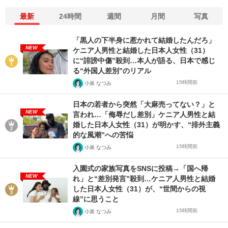
最新
24時間
週間
月間
写真
「黒人の下半身に惹かれて結婚したんだろ」
NEW
ケニア人男性と結婚した日本人女性（31）
に“誹謗中傷”殺到…本人が語る、日本で感じ
る“外国人差別”のリアル
15時間前
小泉 なつみ
日本の若者から突然「大麻売ってない？」と
NEW
言われ…「侮辱だし差別」ケニア人男性と結
婚した日本人女性（31）が明かす、“排外主義
的な風潮”への苦悩
15時間前
小泉 なつみ
入園式の家族写真をSNSに投稿→「国へ帰
NEW
れ」と“差別発言”殺到…ケニア人男性と結婚
した日本人女性（31）が、“世間からの視
線”に思うこと
15時間前
小泉 なつみ