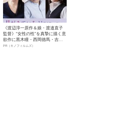
《渡辺淳一原作＆娘・渡邉直子
監督》“女性の性”を真摯に描く意
欲作に黒木瞳・西岡德馬・吉田
羊が出演決定！《映画『月がみ
PR（キノフィルムズ）
ている』》