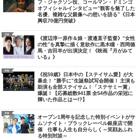
フ・ジャクソン役、コールマン・ドミンゴ
オフィシャルインタビュー“観客を魅了した
名優、複雑な父親像への想いを語る”《日本
興収70億円突破》
PR
《渡辺淳一原作＆娘・渡邉直子監督》“女性
の性”を真摯に描く意欲作に黒木瞳・西岡德
馬・吉田羊が出演決定！《映画『月がみて
いる』》
PR
《祝59歳》日本中の【ステイサム愛】が大
暴走！ “勝手に”生誕祭試写会開催！ 主演も
助演も全部ステイサム！「ステサミー賞」
爆誕！【応募総数941票 全54作品の栄冠に
輝いた作品とはー!?】
PR
オープン1周年を記念した特別イベントがサ
ムソナイト・ブラックレーベル銀座店で開
催 仕事も人生も自分らしく～笑顔あふれ
る特別対談～