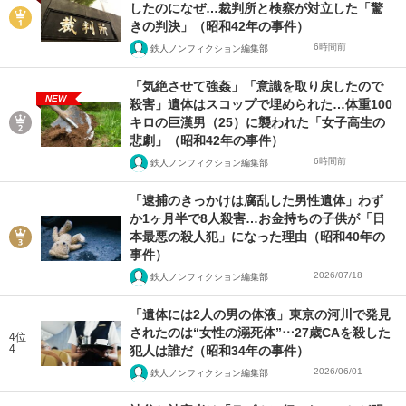
したのになぜ…裁判所と検察が対立した「驚
きの判決」（昭和42年の事件）
6時間前
鉄人ノンフィクション編集部
「気絶させて強姦」「意識を取り戻したので
NEW
殺害」遺体はスコップで埋められた…体重100
キロの巨漢男（25）に襲われた「女子高生の
悲劇」（昭和42年の事件）
6時間前
鉄人ノンフィクション編集部
「逮捕のきっかけは腐乱した男性遺体」わず
か1ヶ月半で8人殺害…お金持ちの子供が「日
本最悪の殺人犯」になった理由（昭和40年の
事件）
2026/07/18
鉄人ノンフィクション編集部
「遺体には2人の男の体液」東京の河川で発見
されたのは“女性の溺死体”⋯27歳CAを殺した
4位
4
犯人は誰だ（昭和34年の事件）
2026/06/01
鉄人ノンフィクション編集部