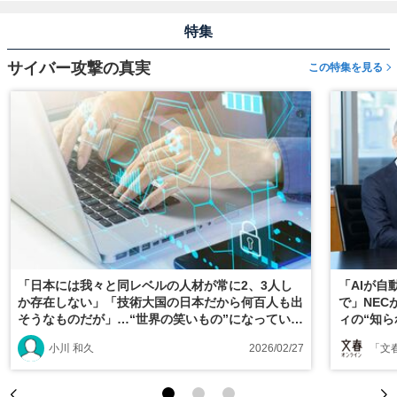
特集
サイバー攻撃の真実
この特集を見る
「日本には我々と同レベルの人材が常に2、3人し
「AIが
か存在しない」「技術大国の日本だから何百人も出
で」NE
そうなものだが」…“世界の笑いもの”になっている
ィの“知ら
日本のサイバーセキュリティの“惨状”とは
小川 和久
2026/02/27
「文