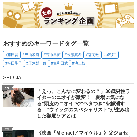
おすすめのキーワードタグ一覧
#藤田晋
#三山凌輝
#高市早苗
#後藤真希
#森岡毅
#城彰二
#松田聖子
#玉木雄一郎
#亀和田武
#池上彰
SPECIAL
PR
「えっ、こんなに変わるの？」36歳男性ラ
イターのニオイが激変！ 夏場に気にな
る“頭皮のニオイ”や“ベタつき”を解消す
る、“ウィッグのスペシャリスト”が生み出
した徹底ケアとは
PR
《映画『Michael／マイケル』》父ジョセ