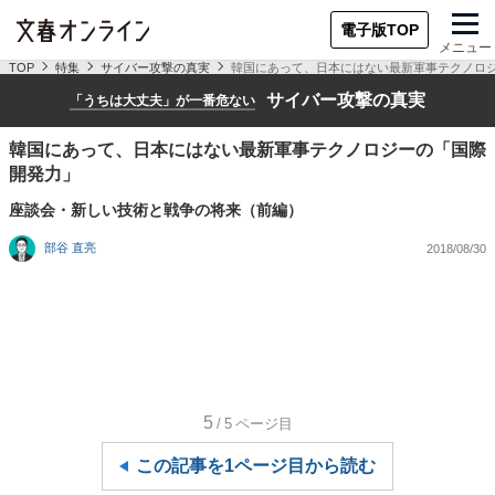
電子版TOP
メニュー
TOP
特集
サイバー攻撃の真実
韓国にあって、日本にはない最新軍事テクノロ
サイバー攻撃の真実
「うちは大丈夫」が一番危ない
韓国にあって、日本にはない最新軍事テクノロジーの「国際
開発力」
座談会・新しい技術と戦争の将来（前編）
部谷 直亮
2018/08/30
5
/5
ページ目
この記事を1ページ目から読む