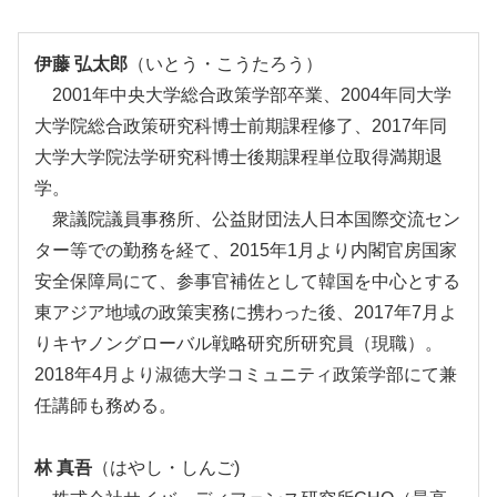
伊藤 弘太郎
（いとう・こうたろう）
2001年中央大学総合政策学部卒業、2004年同大学
大学院総合政策研究科博士前期課程修了、2017年同
大学大学院法学研究科博士後期課程単位取得満期退
学。
衆議院議員事務所、公益財団法人日本国際交流セン
ター等での勤務を経て、2015年1月より内閣官房国家
安全保障局にて、参事官補佐として韓国を中心とする
東アジア地域の政策実務に携わった後、2017年7月よ
りキヤノングローバル戦略研究所研究員（現職）。
2018年4月より淑徳大学コミュニティ政策学部にて兼
任講師も務める。
林 真吾
（はやし・しんご)