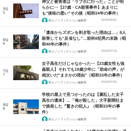
神父と被害者は「ラブホに行った」ことが明
らかに⋯【27歳・CA殺害事件】あまりに
5位
5
も“後味の悪い”その後（昭和34年の事件）
2026/06/01
鉄人ノンフィクション編集部
「遺体からズボンを剥ぎ取った理由は…」8人
殺害しても“反省なし”…前科8犯男の末路（昭
6位
6
和40年の事件）
2026/07/18
鉄人ノンフィクション編集部
女子高生だけじゃなかった⋯【23歳女性も強
姦殺人】それでも18歳少年に「助命の声」が
7位
7
相次いだ“まさかの理由”（昭和33年の事件）
2026/07/03
鉄人ノンフィクション編集部
学校の屋上で見つかったのは【腐乱した女子
高生の遺体】…「俺が殺した」大手新聞社ま
8位
で挑発した『驚きの犯人』（昭和33年の事
8
件）
2026/07/03
鉄人ノンフィクション編集部