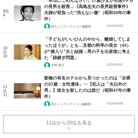
「本当にごめんなさい」17歳少女が生後5ヶ月
の長男を殺害…《高島忠夫の長男殺害事件》
9位
夫婦が背負った“消えない傷”（昭和39年の事
9
件）
2026/03/09
鉄人ノンフィクション編集部
「子どもがいいひんのやから、離婚してしま
ったほうが」とも…京都の料亭の長女（43）
10
が“婿入り”夫と結婚→男の子を出産後に考え
位
10
た「跡継ぎ問題」
2026/08/02
中岡 愛子
新橋の有名ホテルから見つかったのは「全裸
の37歳・女性遺体」⋯【犯人は「夫以外の
11
男」】彼女を殺したのは誰だ（昭和47年の事
位
11
件）
2026/06/08
鉄人ノンフィクション編集部
11位から20位を見る