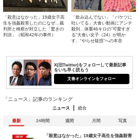
「殺意はなかった」19歳女子高
「飲み込んでない」「バケツに
生を強姦殺害したのになぜ…裁
吐いてる」大食い動画にアンチ
判所と検察が対立した「驚きの
殺到…体重46キロの“可愛すぎ
判決」（昭和42年の事件）
る”大食い女子（24）が明か
す、“やらせ疑惑”への本音
X(旧Twitter)をフォローして最新記事
をいち早く読もう
文春オンラインをフォロー
「ニュース」記事のランキング
ニュース
総合
最新
24時間
週間
月間
写真
「殺意はなかった」19歳女子高生を強姦殺害
NEW