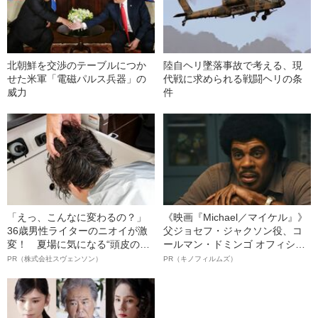
北朝鮮を交渉のテーブルにつか
陸自ヘリ墜落事故で考える、現
せた米軍「電磁パルス兵器」の
代戦に求められる戦闘ヘリの条
威力
件
「えっ、こんなに変わるの？」
《映画『Michael／マイケル』》
36歳男性ライターのニオイが激
父ジョセフ・ジャクソン役、コ
変！ 夏場に気になる“頭皮のニ
ールマン・ドミンゴ オフィシャ
オイ”や“ベタつき”を解消す
ルインタビュー“観客を魅了した
PR（株式会社スヴェンソン）
PR（キノフィルムズ）
る、“ウィッグのスペシャリス
名優、複雑な父親像への想いを
ト”が生み出した徹底ケアとは
語る”《日本興収70億円突破》