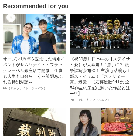
Recommended for you
オープン1周年を記念した特別イ
《祝59歳》日本中の【ステイサ
ベントがサムソナイト・ブラッ
ム愛】が大暴走！ “勝手に”生誕
クレーベル銀座店で開催 仕事
祭試写会開催！ 主演も助演も全
も人生も自分らしく～笑顔あふ
部ステイサム！「ステサミー
れる特別対談～
賞」爆誕！【応募総数941票 全
54作品の栄冠に輝いた作品とは
PR（サムソナイト・ジャパン）
ー!?】
PR（（株）キノフィルムズ）