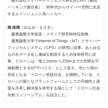
株式会社サイバーディフェンス研究所CHO（最高
ハッキング責任者）。90年代からサイバー空間に生息
するエインシェント系ハッカー。
南 政樹
（みなみ・まさき）
慶應義塾大学政策・メディア研究科特任助教。
慶應義塾大学でInternet of Things（IoT）とサイバー
フィジカルシステム（CPS）の研究に従事。あらゆる
ものをデータ化し価値を創造するため技術研究に従
事。ドローンは「地上1mmから150mまでの空間を守
備範囲とするIoTデバイス」として捉え、当たり前の
存在となる「ドローン前提社会」を標榜している。ド
ローンの新たなプラットフォームとしての可能性と課
題を共有し解決策を研究する場として「ドローン社会
共創コンソーシアム」を設立した。