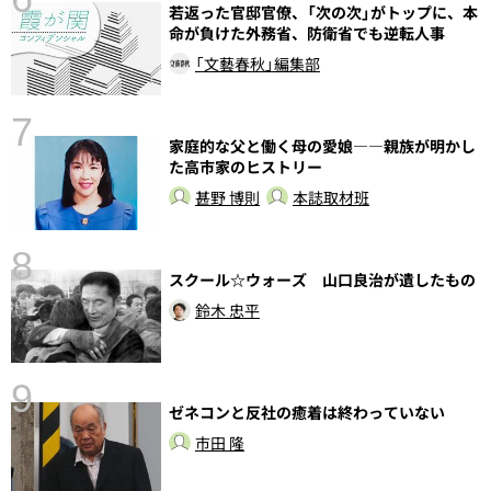
し
若返った官邸官僚、「次の次」がトップに、本
命が負けた外務省、防衛省でも逆転人事
「文藝春秋」編集部
7
家庭的な父と働く母の愛娘――親族が明かし
た高市家のヒストリー
甚野 博則
本誌取材班
8
スクール☆ウォーズ 山口良治が遺したもの
鈴木 忠平
9
前
ゼネコンと反社の癒着は終わっていない
市田 隆