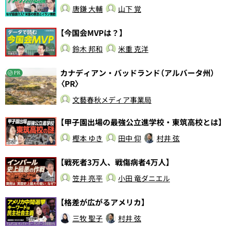
唐鎌 大輔
山下 覚
【今国会MVPは？】
鈴木 邦和
米重 克洋
カナディアン・バッドランド（アルバータ州）
PR
〈PR〉
文藝春秋メディア事業局
【甲子園出場の最強公立進学校・東筑高校とは】
樫本 ゆき
田中 仰
村井 弦
【戦死者3万人、戦傷病者4万人】
笠井 亮平
小田 竜ダニエル
【格差が広がるアメリカ】
三牧 聖子
村井 弦