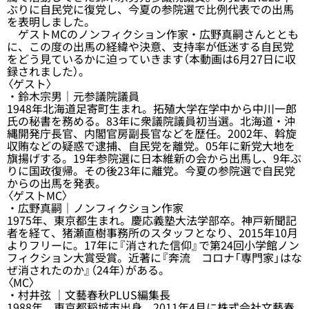
ぶりに自民党に復党し、今夏の参院選で比例代表での出馬
を表明しました。
ゲストMCのノンフィクション作家・広野真嗣さんととも
に、この度の出馬の経緯や決意、支持率が低迷する自民党
をどう見ているかに迫っていきます（本動画は6月27日に収
録されました）。
〈ゲスト〉
・鈴木宗男｜元参議院議員
1948年北海道足寄町生まれ。拓殖大学在学中から中川一郎
氏の秘書を務める。83年に衆議院議員初当選。北海道・沖
縄開発庁長官、内閣官房副長官などを歴任。2002年、斡旋
収賄などの疑惑で逮捕、自民党を離党。05年に新党大地を
旗揚げする。19年参院選に日本維新の会から出馬し、9年ぶ
りに国政復帰。その後23年に離党。今夏の参院選で自民党
からの出馬を発表。
〈ゲストMC〉
・広野真嗣｜ノンフィクション作家
1975年、東京都生まれ。慶応義塾大法学部卒。神戸新聞記
者を経て、猪瀬直樹事務所のスタッフとなり、2015年10月
よりフリーに。17年に『消された信仰』で第24回小学館ノン
フィクション大賞受賞。近著に『奔流 コロナ「専門家」はな
ぜ消されたのか』（24年）がある。
〈MC〉
・村井弦 ｜文藝春秋PLUS編集長
1988年、東京都稲城市出身。2011年4月に株式会社文藝春