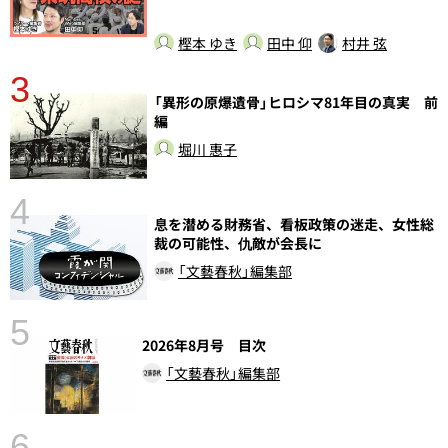
樫本 ゆき
田中 仰
村井 弦
3
さ
「異形の原爆遺骨」ヒロシマ81年目の真実 前
実
編
堀川 惠子
4
息を潜める財務省、看板政策の迷走、女性総
裁の可能性、仇敵が会長に
「文藝春秋」編集部
5
の
2026年8月号 目次
「文藝春秋」編集部
6