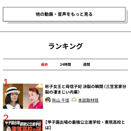
他の動画・音声をもっと見る
ランキング
最新
24時間
週間
1
分
彬子女王と母信子妃 決裂の瞬間〈三笠宮家分
裂の凄まじい内幕〉
秋山 千佳
本誌取材班
2
【甲子園出場の最強公立進学校・東筑高校と
は】