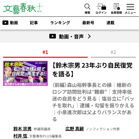
検索
ログイン
会員登録
メニュー
動画
記事
ランキング
最新号
連載
動画・音声
#1
#2
【鈴木宗男 23年ぶり自民復党
を語る】
（前編）森山裕幹事長との縁｜維新の
ロシア訪問批判は‟難癖”｜支持率低
迷の自民をどう見る｜塩谷立に「バッ
チを取れ」｜逮捕・勾留を振りかえる
｜小泉進次郎は父よりバランスがあ
る
鈴木 宗男
広野 真嗣
参議院議員
ノンフィクション作家
村井 弦
文藝春秋PLUS編集長