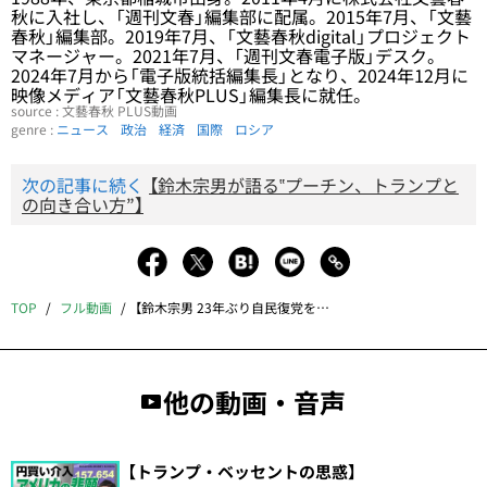
秋に入社し、「週刊文春」編集部に配属。2015年7月、「文藝
春秋」編集部。2019年7月、「文藝春秋digital」プロジェクト
マネージャー。2021年7月、「週刊文春電子版」デスク。
2024年7月から「電子版統括編集長」となり、2024年12月に
映像メディア「文藝春秋PLUS」編集長に就任。
source : 文藝春秋 PLUS動画
genre :
ニュース
政治
経済
国際
ロシア
次の記事に続く
【鈴木宗男が語る‟プーチン、トランプと
の向き合い方”】
TOP
フル動画
【鈴木宗男 23年ぶり自民復党を語る】
他の動画・音声
【トランプ・ベッセントの思惑】