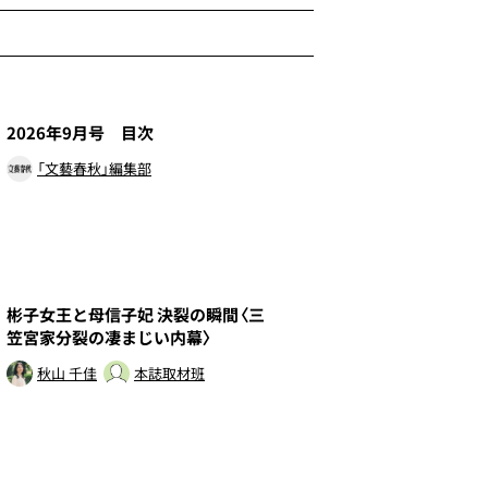
1
2026年9月号 目次
「文藝春秋」編集部
3
彬子女王と母信子妃 決裂の瞬間〈三
笠宮家分裂の凄まじい内幕〉
秋山 千佳
本誌取材班