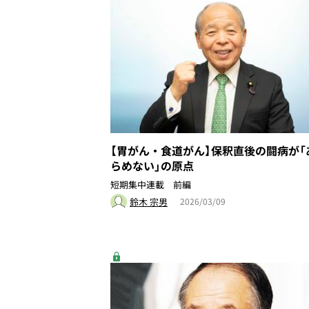
【胃がん・食道がん】保釈直後の闘病が「
らめない」の原点
短期集中連載 前編
鈴木 宗男
2026/03/09