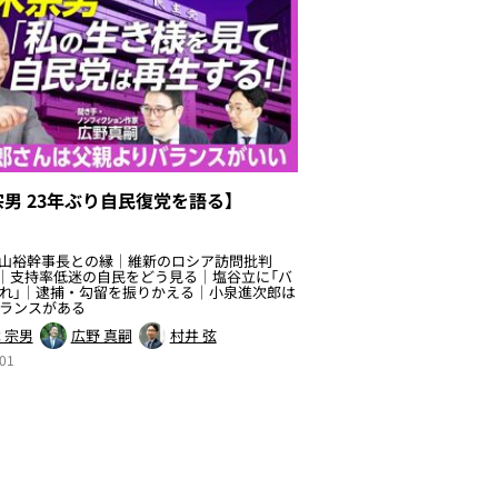
宗男 23年ぶり自民復党を語る】
森山裕幹事長との縁｜維新のロシア訪問批判
”｜支持率低迷の自民をどう見る｜塩谷立に「バ
れ」｜逮捕・勾留を振りかえる｜小泉進次郎は
ランスがある
 宗男
広野 真嗣
村井 弦
01