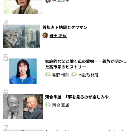
林 真理子
4
首都直下地震とタワマン
さ
実
鎌田 浩毅
5
家庭的な父と働く母の愛娘――親族が明かし
た高市家のヒストリー
甚野 博則
本誌取材班
6
河合隼雄 「夢を見るのが楽しみや」
し
河合 雅雄
7