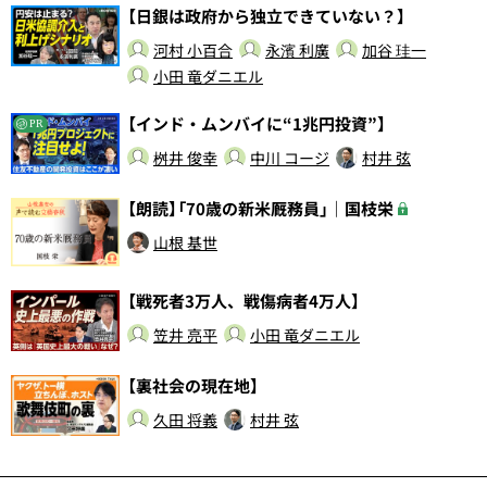
【日銀は政府から独立できていない？】
河村 小百合
永濱 利廣
加谷 珪一
小田 竜ダニエル
【インド・ムンバイに“1兆円投資”】
PR
桝井 俊幸
中川 コージ
村井 弦
【朗読】「70歳の新米厩務員」｜国枝栄
山根 基世
【戦死者3万人、戦傷病者4万人】
笠井 亮平
小田 竜ダニエル
【裏社会の現在地】
久田 将義
村井 弦