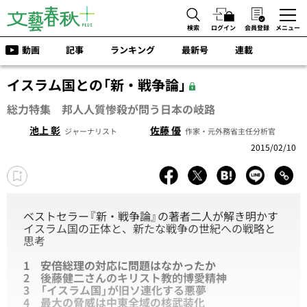
検索
ログイン
会員登録
メニュー
動画
記事
ランキング
最新号
連載
イスラム国との「新・戦争論」
総力特集 邦人人質惨殺が問う日本の岐路
池上 彰
佐藤 優
ジャーナリスト
作家・元外務省主任分析官
2015/02/10
ベストセラー『新・戦争論』の著者二人が解き明かす
イスラム国の正体と、新たな戦争の世紀への戦略と
思考
1 安倍総理の対応に問題はなかったか
2 後藤健二さんのキリスト教的博愛精神
3 「イスラム国」が旧ソ連化する悪夢
4 最大の脅威は中東全域の核武装化