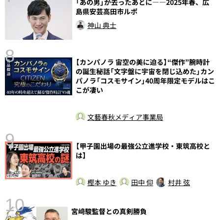
「あの男」が去ったあとに――2025年春、広
島県安芸高田市ルポ
神山 典士
8
【カンパノラ 宙空の美に迫る】“傑作”腕時計
前
の誕生秘話「文字盤に宇宙を閉じ込めた」カン
パノラ「コスモサイン」40周年限定モデルはこ
こが凄い
文藝春秋メディア事業局
9
【甲子園出場の最強公立進学校・東筑高校と
は】
樫本 ゆき
田中 仰
村井 弦
10
宮﨑駿監督との真剣勝負