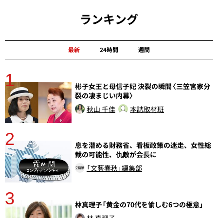
ランキング
最新
24時間
週間
1
分
彬子女王と母信子妃 決裂の瞬間〈三笠宮家分
裂の凄まじい内幕〉
秋山 千佳
本誌取材班
2
息を潜める財務省、看板政策の迷走、女性総
裁の可能性、仇敵が会長に
「文藝春秋」編集部
3
林真理子「黄金の70代を愉しむ6つの極意」