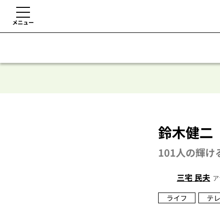
メニュー
鈴木健二
101人の輝け
三宅 民夫
ア
ライフ
テ