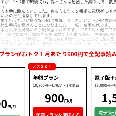
すが、1〜2冊で時間切れ。鈴木さんは超絶した集中力で、数
ょう。
て本番に臨んでいました。身も心も全てを番組と視聴者に捧げ
ていたのだと推察しています。
葉で伝えたいと様々な番組に挑戦しました。ところが54歳の
臓摘出手術を受けることになりました。一転、奈落の底です。
木さんから見舞いの手紙が届いたのです。「OBの鈴木健二で
と丁重に始まり、鈴木さんも50歳で大出血があり、左腎臓の
した。そして「休養し、病気を後に引かないことだけに気を配
。人を深く思う言葉に、悲観していた私は救われました。心に
プランがおトク！月あたり900円で全記事読
オススメ！
年額プラン
電子版＋
10,800円一括払い・1年更新
18,000円
900
1,
00
円/月
円/月
電子版+
年額プランを購読する