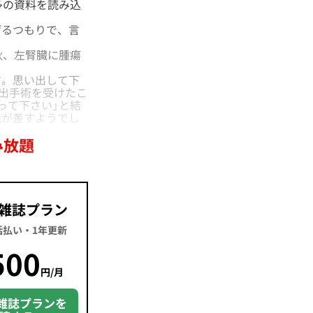
多の資料を読み込
るつもりで、言
秋、左腎臓に腫瘍
す。思い出して下
摘出手術を受けたこ
って下さい」と結
光が差すようでし
み放題
雑誌プラン
一括払い・1年更新
500
円/月
雑誌プランを