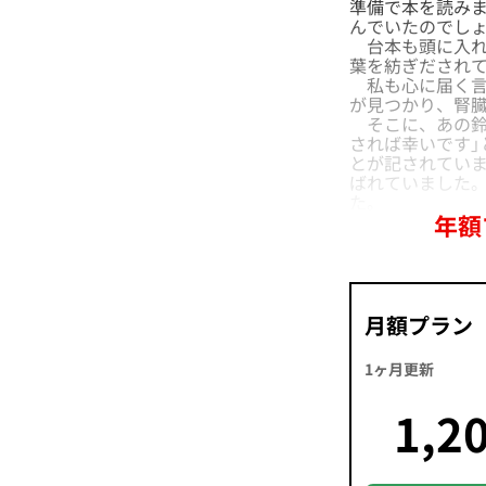
準備で本を読みま
んでいたのでし
台本も頭に入れ
葉を紡ぎだされ
私も心に届く言
が見つかり、腎
そこに、あの鈴
されば幸いです」
とが記されていま
ばれていました
た。
年額
月額プラン
1ヶ月更新
1,2